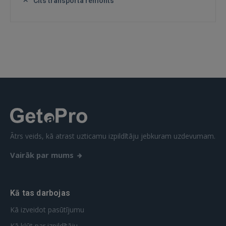
Cits transporta remonts
 Sign in with Apple
Vēl neesat reģistrējies?
REĢISTRĀCIJA
Ātrs veids, kā atrast uzticamu izpildītāju jebkuram uzdevumam.
Vairāk par mums
Kā tas darbojas
Kā izveidot pasūtījumu
Kā kļūt par izpildītāju