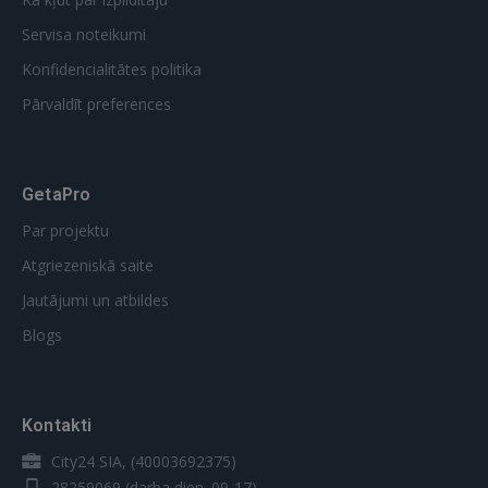
Servisa noteikumi
Konfidencialitātes politika
Pārvaldīt preferences
GetaPro
Par projektu
Atgriezeniskā saite
Jautājumi un atbildes
Blogs
Kontakti
City24 SIA, (40003692375)
28259069
(darba dien. 09-17)