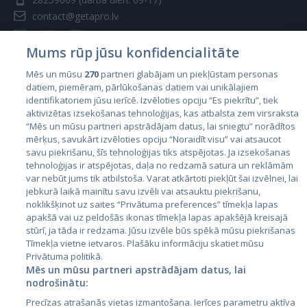
contact@getapro.lv
Mums rūp jūsu konfidencialitāte
Mēs un mūsu
270
partneri glabājam un piekļūstam personas
datiem, piemēram, pārlūkošanas datiem vai unikālajiem
Valstis
identifikatoriem jūsu ierīcē. Izvēloties opciju “Es piekrītu”, tiek
aktivizētas izsekošanas tehnoloģijas, kas atbalsta zem virsraksta
Igaunija
“Mēs un mūsu partneri apstrādājam datus, lai sniegtu” norādītos
Latvija
mērķus, savukārt izvēloties opciju “Noraidīt visu” vai atsaucot
savu piekrišanu, šīs tehnoloģijas tiks atspējotas. Ja izsekošanas
Lietuva
tehnoloģijas ir atspējotas, daļa no redzamā satura un reklāmām
var nebūt jums tik atbilstoša. Varat atkārtoti piekļūt šai izvēlnei, lai
jebkurā laikā mainītu savu izvēli vai atsauktu piekrišanu,
noklikšķinot uz saites “Privātuma preferences” tīmekļa lapas
apakšā vai uz peldošās ikonas tīmekļa lapas apakšējā kreisajā
stūrī, ja tāda ir redzama. Jūsu izvēle būs spēkā mūsu piekrišanas
Tīmekļa vietne ietvaros. Plašāku informāciju skatiet mūsu
Privātuma politikā.
Mēs un mūsu partneri apstrādājam datus, lai
nodrošinātu:
City24.lv
CVbankas.lt
Precīzas atrašanās vietas izmantošana. Ierīces parametru aktīva
City24.ee
Kainos.lt