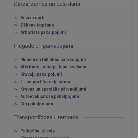
Dārza, zemes un ceļu darbi
Ainavu darbi
Zāliena kopšana
Ienākt
Arborista pakalpojumi
Piegāde un pārvadājumi
Mēbeļu un tehnikas pārvadājumi
Atkritumu, sniega, lapu izvešana
Krāvēju pakalpojumi
IENĀKT
Transportlīdzekļu noma
Kravas un speciālie pārvadājumi
Aizmirsāt paroli?
Atcerēties?
Autoevakuatora pakalpojumi
Citi pakalpojumi
FACEBOOK
Transportlīdzekļu remonts
Palīdzība uz ceļa
GOOGLE