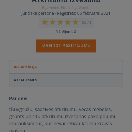
Bija vietnē: Pirms 4 g., 2 mēn.
Juridiska persona · Reģistrēts: 06 februāris 2021
5,0 / 5
Vērtējumi: 2
IZVEIDOT PASŪTĪJUMU
INFORMĀCIJA
ATSAUKSMES
Par sevi
❗️Būvgružu, sadzīves atkritumu, vecas mēbeles,
grunts un citu atkritumu izvešanas pakalpojumi.
Iebrauksim tur, kur nevar iebraukt liela kravas
mašina.