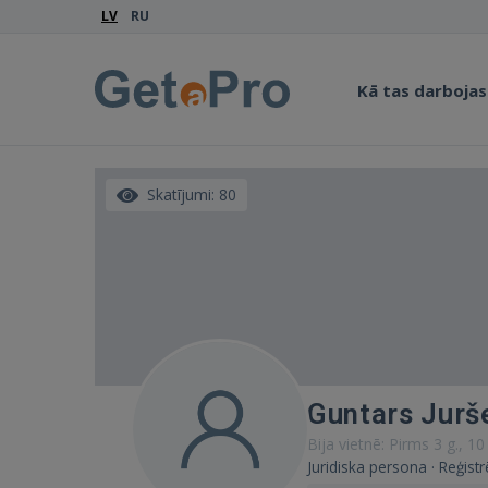
LV
RU
Kā tas darbojas
Skatījumi: 80
Guntars Jurš
Bija vietnē: Pirms 3 g., 1
Juridiska persona · Reģist