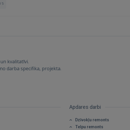
/ 5
n kvalitatīvi.
gs no darba specifika, projekta.
Apdares darbi
Ienākt
Dzīvokļu remonts
Telpu remonts