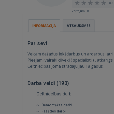
0,0 
Vērtējumi: 0
INFORMĀCIJA
ATSAUKSMES
Par sevi
Veicam dažādus iekšdarbus un ārdarbus, atri u
Pieejami vairāki cilvēki ( speciālisti ) , atkarī
Celtniecības jomā strādāju jau 18 gadus.
Darba veidi (
190
)
Celtniecības darbi
Demontāžas darbi
Fasādes darbi