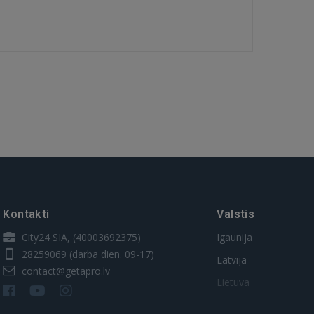
Kontakti
Valstis
City24 SIA, (40003692375)
Igaunija
28259069
(darba dien. 09-17)
Latvija
contact@getapro.lv
Lietuva