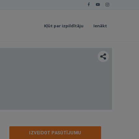
Kļūt par izpildītāju
Ienākt
IZVEIDOT PASŪTĪJUMU