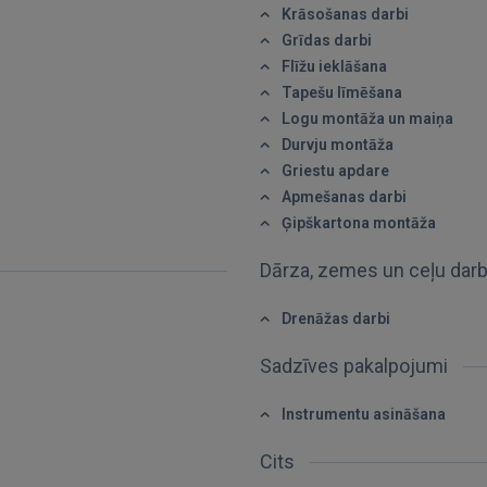
Krāsošanas darbi
Grīdas darbi
Flīžu ieklāšana
Tapešu līmēšana
IENĀKT
Logu montāža un maiņa
Durvju montāža
Aizmirsāt paroli?
Atcerēties?
Griestu apdare
Apmešanas darbi
Ģipškartona montāža
FACEBOOK
Dārza, zemes un ceļu dar
GOOGLE
Drenāžas darbi
 Sign in with Apple
Sadzīves pakalpojumi
Vēl neesat reģistrējies?
Instrumentu asināšana
REĢISTRĀCIJA
Cits