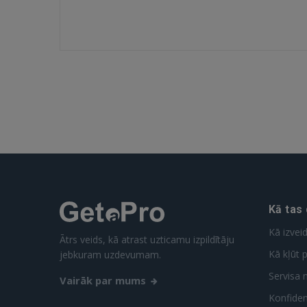
Kā tas
Kā izvei
Ātrs veids, kā atrast uzticamu izpildītāju
Kā kļūt p
jebkuram uzdevumam.
Servisa 
Vairāk par mums
Konfidenc