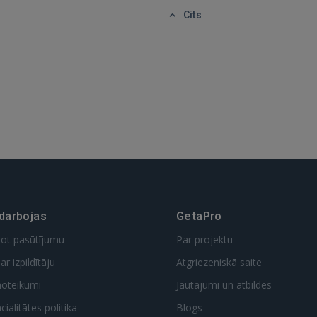
Cits
 darbojas
GetaPro
dot pasūtījumu
Par projektu
ar izpildītāju
Atgriezeniskā saite
noteikumi
Jautājumi un atbildes
ialitātes politika
Blogs