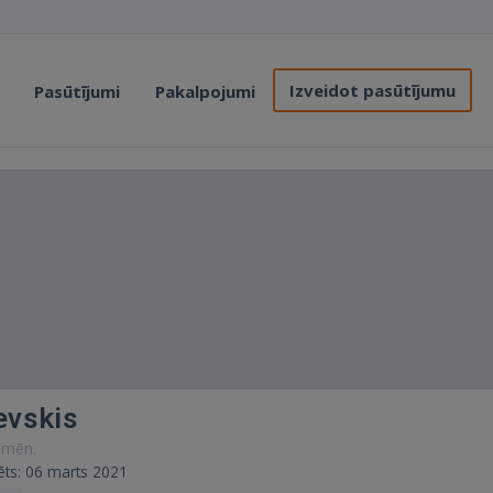
Izveidot pasūtījumu
Pasūtījumi
Pakalpojumi
evskis
0 mēn.
rēts: 06 marts 2021