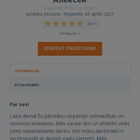
Bija vietnē: Pirms 5 g., 9 mēn.
Juridiska persona · Reģistrēts: 05 aprīlis 2021
4,8 / 5
Vērtējumi: 2
IZVEIDOT PASŪTĪJUMU
INFORMĀCIJA
ATSAUKSMES
Par sevi
Laba diena! Es pārstāvu vispārējo celtniecības un
remonta komandu. Mēs varam ātri un efektīvi veikt
jums nepieciešamo darbu. Visi mūsu darbinieki ir
profesionāļi ar desmit gadu pieredzi. Mēs