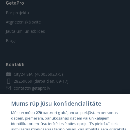
GetaPro
Par projektu
Atgriezeniskā saite
Jautājumi un atbildes
Blogs
Kontakti
City24 SIA, (40003692375)
28259069
(darba dien. 09-17)
contact@getapro.lv
Mums rūp jūsu konfidencialitāte
Mēs un mūsu
270
partneri glabājam un piekļūstam personas
datiem, piemēram, pārlūkošanas datiem vai unikālajiem
Valstis
identifikatoriem jūsu ierīcē. Izvēloties opciju “Es piekrītu”, tiek
aktivizētas izsekošanas tehnoloģijas, kas atbalsta zem virsraksta