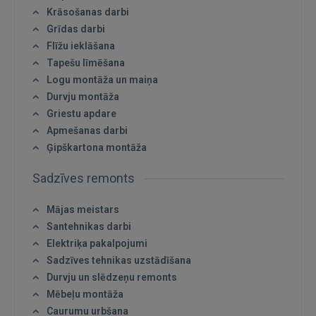
Krāsošanas darbi
Grīdas darbi
Flīžu ieklāšana
Tapešu līmēšana
Logu montāža un maiņa
Durvju montāža
Griestu apdare
Apmešanas darbi
Ģipškartona montāža
Ienākt
Sadzīves remonts
Mājas meistars
Santehnikas darbi
Elektriķa pakalpojumi
Sadzīves tehnikas uzstādīšana
Durvju un slēdzeņu remonts
IENĀKT
Mēbeļu montāža
Caurumu urbšana