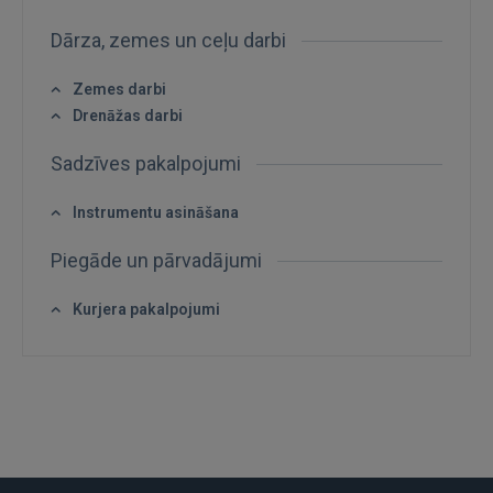
Aizmirsāt paroli?
Atcerēties?
Dārza, zemes un ceļu darbi
FACEBOOK
Zemes darbi
Drenāžas darbi
GOOGLE
Sadzīves pakalpojumi
 Sign in with Apple
Instrumentu asināšana
Vēl neesat reģistrējies?
Piegāde un pārvadājumi
REĢISTRĀCIJA
Kurjera pakalpojumi