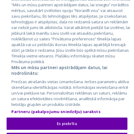
Igaunija
“Mēs un mūsu partneri apstrādājam datus, lai sniegtu” norādītos
Latvija
mērķus, savukārt izvēloties opciju “Noraidīt visu” vai atsaucot
savu piekrišanu, šīs tehnoloģijas tiks atspējotas. Ja izsekošanas
Lietuva
tehnoloģijas ir atspējotas, daļa no redzamā satura un reklāmām
var nebūt jums tik atbilstoša. Varat atkārtoti piekļūt šai izvēlnei, lai
jebkurā laikā mainītu savu izvēli vai atsauktu piekrišanu,
noklikšķinot uz saites “Privātuma preferences” tīmekļa lapas
apakšā vai uz peldošās ikonas tīmekļa lapas apakšējā kreisajā
stūrī, ja tāda ir redzama. Jūsu izvēle būs spēkā mūsu piekrišanas
Tīmekļa vietne ietvaros. Plašāku informāciju skatiet mūsu
Privātuma politikā.
Mēs un mūsu partneri apstrādājam datus, lai
nodrošinātu:
City24.lv
CVbankas.lt
Precīzas atrašanās vietas izmantošana. Ierīces parametru aktīva
City24.ee
Kainos.lt
skenēšana identifikācijas nolūkā. Informācijas ievietošana ierīcē
GetaPro.lv
Paslaugos.lt
un/vai piekļuve tai. Personalizētas reklāmas un saturs, reklāmu
GetaPro.ee
auto24.ee
un satura efektivitātes novērtēšana, analītiskā informācija par
lietotāju grupām un produktu izstrāde.
Skelbiu.lt
KV.ee
Partneru (pakalpojumu sniedzēju) saraksts
Autoplius.lt
Osta.ee
Aruodas.lt
KuldneBörs.ee
Es piekrītu