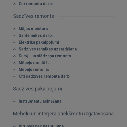
Citi remonta darbi
Sadzīves remonts
Mājas meistars
Santehnikas darbi
Elektriķa pakalpojumi
IENĀKT
Sadzīves tehnikas uzstādīšana
Durvju un slēdzeņu remonts
Aizmirsāt paroli?
Atcerēties?
Mēbeļu montāža
Mēbeļu remonts
FACEBOOK
Citi sadzīves remonta darbi
Sadzīves pakalpojumi
GOOGLE
Instrumentu asināšana
 Sign in with Apple
Mēbeļu un interjera priekšmetu izgatavošana
Vēl neesat reģistrējies?
Virtuves pēc pasūtījuma