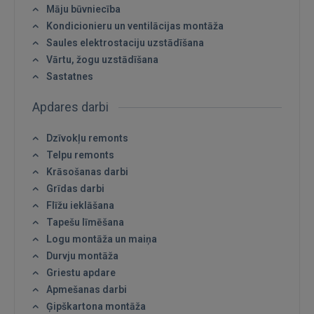
Māju būvniecība
Kondicionieru un ventilācijas montāža
Saules elektrostaciju uzstādīšana
Vārtu, žogu uzstādīšana
Sastatnes
Apdares darbi
Dzīvokļu remonts
Telpu remonts
Krāsošanas darbi
Grīdas darbi
Flīžu ieklāšana
Tapešu līmēšana
Logu montāža un maiņa
Durvju montāža
Griestu apdare
Apmešanas darbi
Ģipškartona montāža
Ienākt