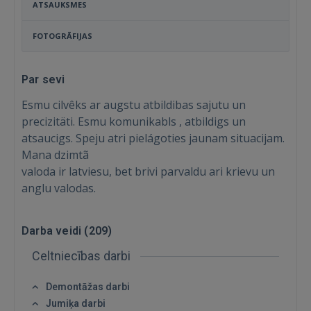
ATSAUKSMES
FOTOGRĀFIJAS
Par sevi
Esmu cilvêks ar augstu atbildibas sajutu un
precizitäti. Esmu komunikabls , atbildigs un
atsaucigs. Speju atri pielágoties jaunam situacijam.
Mana dzimtã
valoda ir latviesu, bet brivi parvaldu ari krievu un
anglu valodas.
Darba veidi (
209
)
Celtniecības darbi
Demontāžas darbi
Jumiķa darbi