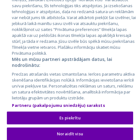
savu piekrišanu, šīs tehnoloģijas tiks atspējotas. Ja izsekošanas
Lietuva
tehnoloģijas ir atspējotas, daļa no redzamā satura un reklāmām
var nebūt jums tik atbilstoša. Varat atkārtoti piekļūt šai izvēlnei, lai
jebkurā laikā mainītu savu izvēli vai atsauktu piekrišanu,
noklikšķinot uz saites “Privātuma preferences” tīmekļa lapas
apakšā vai uz peldošās ikonas tīmekļa lapas apakšējā kreisajā
stūrī, ja tāda ir redzama. Jūsu izvēle būs spēkā mūsu piekrišanas
Tīmekļa vietne ietvaros. Plašāku informāciju skatiet mūsu
Privātuma politikā.
Mēs un mūsu partneri apstrādājam datus, lai
nodrošinātu:
City24.lv
CVbankas.lt
Precīzas atrašanās vietas izmantošana. Ierīces parametru aktīva
City24.ee
Kainos.lt
skenēšana identifikācijas nolūkā. Informācijas ievietošana ierīcē
GetaPro.lv
Paslaugos.lt
un/vai piekļuve tai. Personalizētas reklāmas un saturs, reklāmu
GetaPro.ee
auto24.ee
un satura efektivitātes novērtēšana, analītiskā informācija par
lietotāju grupām un produktu izstrāde.
Skelbiu.lt
KV.ee
Partneru (pakalpojumu sniedzēju) saraksts
Autoplius.lt
Osta.ee
Aruodas.lt
KuldneBörs.ee
Es piekrītu
Noraidīt visu