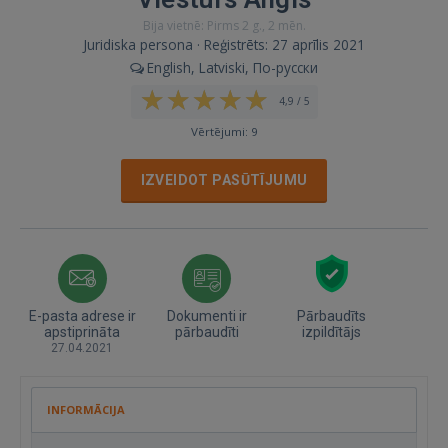
Bija vietnē: Pirms 2 g., 2 mēn.
Juridiska persona · Reģistrēts: 27 aprīlis 2021
English, Latviski, По-русски
4,9 / 5
Vērtējumi: 9
IZVEIDOT PASŪTĪJUMU
E-pasta adrese ir
Dokumenti ir
Pārbaudīts
apstiprināta
pārbaudīti
izpildītājs
27.04.2021
INFORMĀCIJA