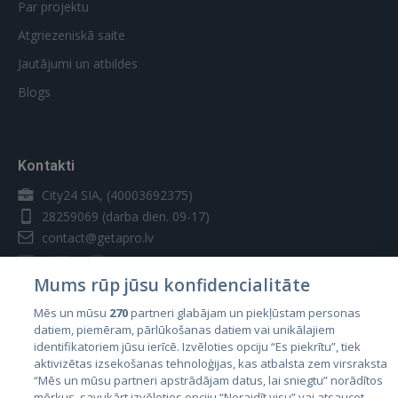
Par projektu
Atgriezeniskā saite
Jautājumi un atbildes
Blogs
Kontakti
City24 SIA, (40003692375)
28259069
(darba dien. 09-17)
contact@getapro.lv
Mums rūp jūsu konfidencialitāte
Mēs un mūsu
270
partneri glabājam un piekļūstam personas
datiem, piemēram, pārlūkošanas datiem vai unikālajiem
Valstis
identifikatoriem jūsu ierīcē. Izvēloties opciju “Es piekrītu”, tiek
aktivizētas izsekošanas tehnoloģijas, kas atbalsta zem virsraksta
Igaunija
“Mēs un mūsu partneri apstrādājam datus, lai sniegtu” norādītos
Latvija
mērķus, savukārt izvēloties opciju “Noraidīt visu” vai atsaucot