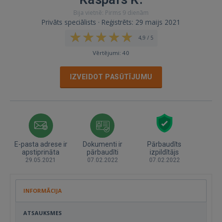
Bija vietnē: Pirms 9 dienām
Privāts speciālists · Reģistrēts: 29 maijs 2021
4,9 / 5
Vērtējumi: 40
IZVEIDOT PASŪTĪJUMU
E-pasta adrese ir
Dokumenti ir
Pārbaudīts
apstiprināta
pārbaudīti
izpildītājs
29.05.2021
07.02.2022
07.02.2022
INFORMĀCIJA
ATSAUKSMES