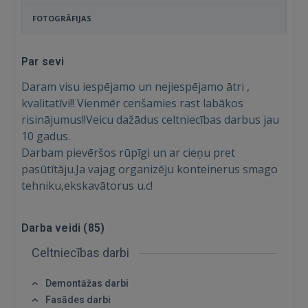
FOTOGRĀFIJAS
Par sevi
Daram visu iespējamo un nejiespējamo ātri ,
kvalitatīvi!! Vienmēr cenšamies rast labākos
risinājumus!!Veicu dažādus celtniecības darbus jau
10 gadus.
Darbam pievēršos rūpīgi un ar cieņu pret
pasūtītāju.Ja vajag organizēju konteinerus smago
tehniku,ekskavātorus u.c!
Darba veidi (
85
)
Celtniecības darbi
Demontāžas darbi
Fasādes darbi