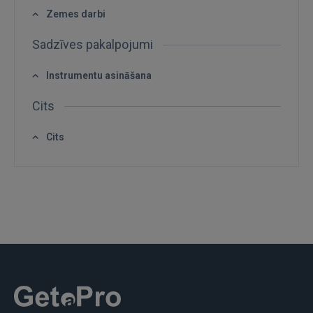
FACEBOOK
Zemes darbi
Sadzīves pakalpojumi
GOOGLE
Instrumentu asināšana
 Sign in with Apple
Cits
Vēl neesat reģistrējies?
Cits
REĢISTRĀCIJA