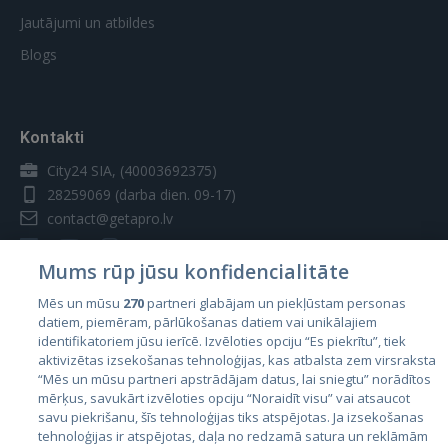
Jautājumi un atbildes
Blogs
Kontakti
City24 SIA, (40003692375)
28259069
(darba dien. 09-17)
contact@getapro.lv
Mums rūp jūsu konfidencialitāte
Mēs un mūsu
270
partneri glabājam un piekļūstam personas
datiem, piemēram, pārlūkošanas datiem vai unikālajiem
Valstis
identifikatoriem jūsu ierīcē. Izvēloties opciju “Es piekrītu”, tiek
aktivizētas izsekošanas tehnoloģijas, kas atbalsta zem virsraksta
Igaunija
“Mēs un mūsu partneri apstrādājam datus, lai sniegtu” norādītos
Latvija
mērķus, savukārt izvēloties opciju “Noraidīt visu” vai atsaucot
savu piekrišanu, šīs tehnoloģijas tiks atspējotas. Ja izsekošanas
Lietuva
tehnoloģijas ir atspējotas, daļa no redzamā satura un reklāmām