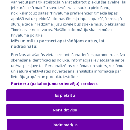
var nebūt jums tik atbilstoša. Varat atkārtoti piekļūt šai izvēlnei, lai
jebkurā laikā mainītu savu izvēli vai atsauktu piekrišanu,
noklikšķinot uz saites “Privātuma preferences” tīmekļa lapas
apakšā vai uz peldošās ikonas tīmekļa lapas apakšējā kreisajā
stūrī, ja tāda ir redzama. Jūsu izvēle būs spēkā mūsu piekrišanas
Tīmekļa vietne ietvaros. Plašāku informāciju skatiet mūsu
Privātuma politikā.
Mēs un mūsu partneri apstrādājam datus, lai
nodrošinātu:
City24.lv
CVbankas.lt
Precīzas atrašanās vietas izmantošana. Ierīces parametru aktīva
City24.ee
Kainos.lt
skenēšana identifikācijas nolūkā. Informācijas ievietošana ierīcē
GetaPro.lv
Paslaugos.lt
un/vai piekļuve tai. Personalizētas reklāmas un saturs, reklāmu
GetaPro.ee
auto24.ee
un satura efektivitātes novērtēšana, analītiskā informācija par
lietotāju grupām un produktu izstrāde.
Skelbiu.lt
KV.ee
Partneru (pakalpojumu sniedzēju) saraksts
Autoplius.lt
Osta.ee
Aruodas.lt
KuldneBörs.ee
Es piekrītu
Noraidīt visu
© 2026 GetaPro. Visas tiesības aizsargātas.
Rādīt mērķus