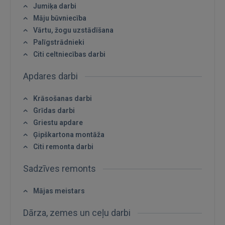
Jumiķa darbi
Māju būvniecība
Vārtu, žogu uzstādīšana
Palīgstrādnieki
Citi celtniecības darbi
Apdares darbi
Krāsošanas darbi
Ienākt
Grīdas darbi
Griestu apdare
Ģipškartona montāža
Citi remonta darbi
Sadzīves remonts
IENĀKT
Mājas meistars
Aizmirsāt paroli?
Atcerēties?
Dārza, zemes un ceļu darbi