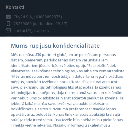
Kontakti
City24 SIA, (40003692375)
28259069
(darba dien. 09-17)
contact@getapro.lv
Mums rūp jūsu konfidencialitāte
Mēs un mūsu
270
partneri glabājam un piekļūstam personas
datiem, piemēram, pārlūkošanas datiem vai unikālajiem
Valstis
identifikatoriem jūsu ierīcē. Izvēloties opciju “Es piekrītu”, tiek
aktivizētas izsekošanas tehnoloģijas, kas atbalsta zem virsraksta
Igaunija
“Mēs un mūsu partneri apstrādājam datus, lai sniegtu” norādītos
Latvija
mērķus, savukārt izvēloties opciju “Noraidīt visu” vai atsaucot
savu piekrišanu, šīs tehnoloģijas tiks atspējotas. Ja izsekošanas
Lietuva
tehnoloģijas ir atspējotas, daļa no redzamā satura un reklāmām
var nebūt jums tik atbilstoša. Varat atkārtoti piekļūt šai izvēlnei, lai
jebkurā laikā mainītu savu izvēli vai atsauktu piekrišanu,
noklikšķinot uz saites “Privātuma preferences” tīmekļa lapas
apakšā vai uz peldošās ikonas tīmekļa lapas apakšējā kreisajā
stūrī, ja tāda ir redzama. Jūsu izvēle būs spēkā mūsu piekrišanas
Tīmekļa vietne ietvaros. Plašāku informāciju skatiet mūsu