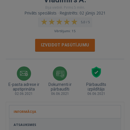
Bija vietnē: Pirms 5 mēn.
Privāts speciālists · Reģistrēts: 02 jūnijs 2021
5,0 / 5
Vērtējumi: 15
IZVEIDOT PASŪTĪJUMU
E-pasta adrese ir
Dokumenti ir
Pārbaudīts
apstiprināta
pārbaudīti
izpildītājs
02.06.2021
06.06.2021
06.06.2021
INFORMĀCIJA
ATSAUKSMES