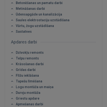
Betonēšanas un pamatu darbi
Metināšanas darbi
Ūdensapgāde un kanalizācija
Saules elektrostaciju uzstādīšana
Vārtu, žogu uzstādīšana
Sastatnes
Apdares darbi
Dzīvokļu remonts
Telpu remonts
Krāsošanas darbi
Grīdas darbi
Flīžu ieklāšana
Tapešu līmēšana
Logu montāža un maiņa
Ienākt
Durvju montāža
Griestu apdare
Apmešanas darbi