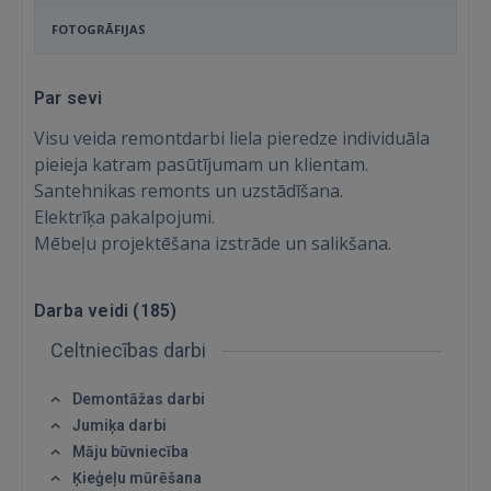
FOTOGRĀFIJAS
Par sevi
Visu veida remontdarbi liela pieredze individuāla
pieieja katram pasūtījumam un klientam.
Santehnikas remonts un uzstādīšana.
Elektrīķa pakalpojumi.
Mēbeļu projektēšana izstrāde un salikšana.
Darba veidi (
185
)
Celtniecības darbi
Demontāžas darbi
Jumiķa darbi
Māju būvniecība
Ķieģeļu mūrēšana