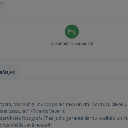
/ 5
Dokumenti ir pārbaudīti
Ienākt
RĀFIJAS
s stāsta, tas mūžīgi mūžos paliks tavā un citu Tev tuvu cilvēk
sai pasaulei.'' /Ričards Vēveris
IENĀKT
mu sertificēts fotogrāfs (Tas Jums garantē darbu kvalitāti un 
fesionālis savā nozarē)