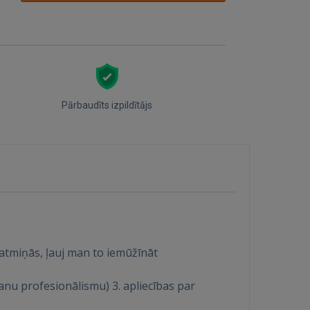
Pārbaudīts izpildītājs
u atmiņās, ļauj man to iemūžīnāt
manu profesionālismu) 3. apliecības par