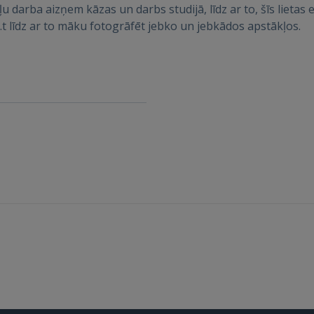
Aizmirsāt paroli?
Atcerēties?
 darba aizņem kāzas un darbs studijā, līdz ar to, šīs lietas e
t.t līdz ar to māku fotogrāfēt jebko un jebkādos apstākļos.
FACEBOOK
GOOGLE
 Sign in with Apple
Vēl neesat reģistrējies?
REĢISTRĀCIJA