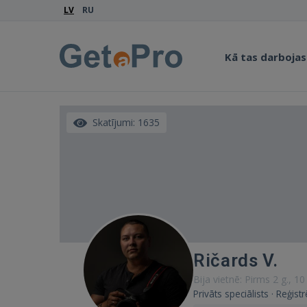
LV
RU
Kā tas darbojas
Skatījumi: 1635
Ričards V.
Bija vietnē: Pirms 2 g., 1
Privāts speciālists · Reģist