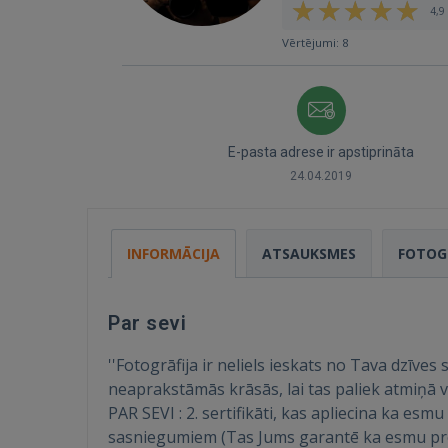
4,9 
Vērtējumi: 8
E-pasta adrese ir apstiprināta
24.04.2019
INFORMĀCIJA
ATSAUKSMES
FOTOG
Par sevi
''Fotogrāfija ir neliels ieskats no Tava dzīve
neaprakstāmās krāsās, lai tas paliek atmiņā vi
PAR SEVI : 2. sertifikāti, kas apliecina ka es
sasniegumiem (Tas Jums garantē ka esmu pro