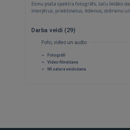
Esmu plaša spektra fotogrāfs, taču lielāko daļu
interjērus, priekšmetus, ēdienus, dzērienu u.
Darba veidi (
29
)
Foto, video un audio
Fotogrāfi
Video filmēšana
MI satura veidošana