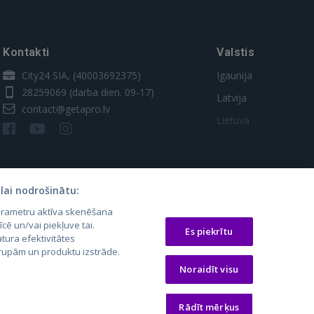
Kontakti
Valstis
City24 SIA, (40003692375)
Igaunija
28259069
(darba dien. 09-17)
Latvija
contact@getapro.lv
Lietuva
lai nodrošinātu:
parametru aktīva skenēšana
īcē un/vai piekļuve tai.
Es piekrītu
tura efektivitātes
 grupām un produktu izstrāde.
os.lt
auto24.ee
Osta.ee
Noraidīt visu
laugos.lt
KV.ee
KuldneBörs.ee
Rādīt mērķus