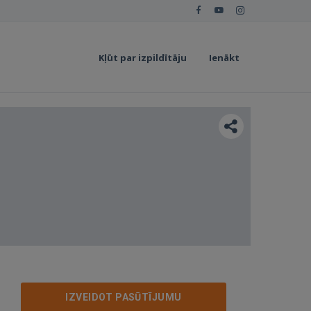
Kļūt par izpildītāju
Ienākt
IZVEIDOT PASŪTĪJUMU