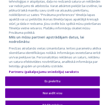
Lietuva
tehnoloģijas ir atspējotas, daļa no redzamā satura un reklāmām
var nebūt jums tik atbilstoša. Varat atkārtoti piekļūt šai izvēlnei, lai
jebkurā laikā mainītu savu izvēli vai atsauktu piekrišanu,
noklikšķinot uz saites “Privātuma preferences” tīmekļa lapas
apakšā vai uz peldošās ikonas tīmekļa lapas apakšējā kreisajā
stūrī, ja tāda ir redzama. Jūsu izvēle būs spēkā mūsu piekrišanas
Tīmekļa vietne ietvaros. Plašāku informāciju skatiet mūsu
Privātuma politikā.
Mēs un mūsu partneri apstrādājam datus, lai
nodrošinātu:
City24.lv
CVbankas.lt
Precīzas atrašanās vietas izmantošana. Ierīces parametru aktīva
City24.ee
Kainos.lt
skenēšana identifikācijas nolūkā. Informācijas ievietošana ierīcē
GetaPro.lv
Paslaugos.lt
un/vai piekļuve tai. Personalizētas reklāmas un saturs, reklāmu
GetaPro.ee
auto24.ee
un satura efektivitātes novērtēšana, analītiskā informācija par
lietotāju grupām un produktu izstrāde.
Skelbiu.lt
KV.ee
Partneru (pakalpojumu sniedzēju) saraksts
Autoplius.lt
Osta.ee
Aruodas.lt
KuldneBörs.ee
Es piekrītu
Noraidīt visu
© 2026 GetaPro. Visas tiesības aizsargātas.