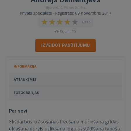
Bija vietnē: Pirms 6 mēn.
Privāts speciālists · Reģistrēts: 09 novembris 2017
4,2 / 5
Vērtējumi: 15
IZVEIDOT PASŪTĪJUMU
INFORMĀCIJA
ATSAUKSMES
FOTOGRĀFIJAS
Par sevi
Ekšdarbus krāsošanas flizešana muriešana grīdas
eklašana durvīs uzliksana logu uzstādīšana tapešu