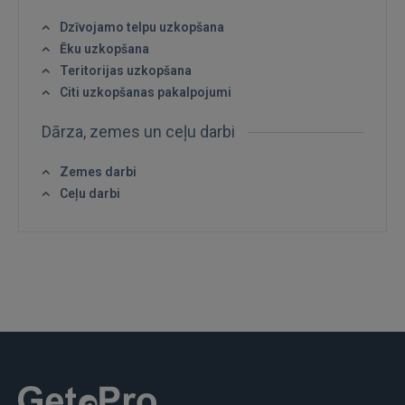
FACEBOOK
Dzīvojamo telpu uzkopšana
Ēku uzkopšana
Teritorijas uzkopšana
GOOGLE
Citi uzkopšanas pakalpojumi
Dārza, zemes un ceļu darbi
 Sign in with Apple
Zemes darbi
Vēl neesat reģistrējies?
Ceļu darbi
REĢISTRĀCIJA