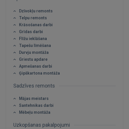
Dzīvokļu remonts
Telpu remonts
Krāsošanas darbi
Grīdas darbi
Flīžu ieklāšana
Tapešu līmēšana
Durvju montāža
Ienākt
Griestu apdare
Apmešanas darbi
Ģipškartona montāža
Sadzīves remonts
Mājas meistars
Santehnikas darbi
IENĀKT
Mēbeļu montāža
Aizmirsāt paroli?
Atcerēties?
Uzkopšanas pakalpojumi