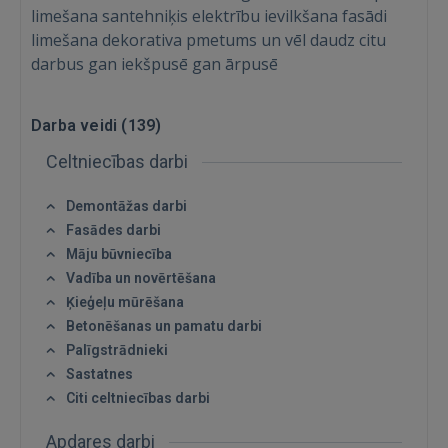
limešana santehniķis elektrību ievilkšana fasādi
limešana dekorativa pmetums un vēl daudz citu
darbus gan iekšpusē gan ārpusē
Darba veidi (
139
)
Celtniecības darbi
Demontāžas darbi
Fasādes darbi
Māju būvniecība
Vadība un novērtēšana
Ķieģeļu mūrēšana
Betonēšanas un pamatu darbi
Palīgstrādnieki
Sastatnes
Citi celtniecības darbi
Apdares darbi