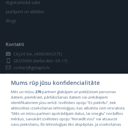
Atgriezeniskā saite
Jautājumi un atbildes
Blogs
Kontakti
City24 SIA, (40003692375)
28259069
(darba dien. 09-17)
contact@getapro.lv
Mums rūp jūsu konfidencialitāte
Mēs un mūsu
270
partneri glabājam un piekļūstam personas
datiem, piemēram, pārlūkošanas datiem vai unikālajiem
Valstis
identifikatoriem jūsu ierīcē. Izvēloties opciju “Es piekrītu”, tiek
aktivizētas izsekošanas tehnoloģijas, kas atbalsta zem virsraksta
Igaunija
“Mēs un mūsu partneri apstrādājam datus, lai sniegtu” norādītos
Latvija
mērķus, savukārt izvēloties opciju “Noraidīt visu” vai atsaucot
savu piekrišanu, šīs tehnoloģijas tiks atspējotas. Ja izsekošanas