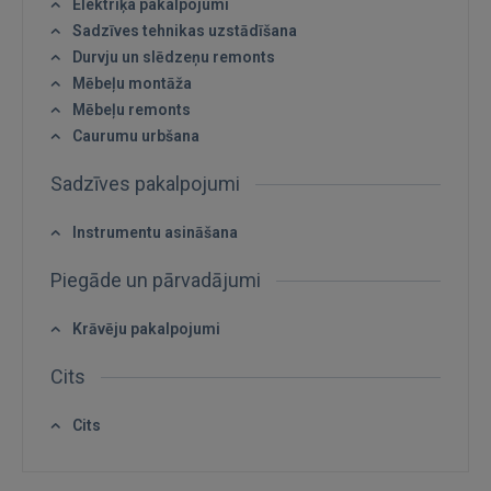
Elektriķa pakalpojumi
IENĀKT
Sadzīves tehnikas uzstādīšana
Durvju un slēdzeņu remonts
Aizmirsāt paroli?
Atcerēties?
Mēbeļu montāža
Mēbeļu remonts
FACEBOOK
Caurumu urbšana
Sadzīves pakalpojumi
GOOGLE
Instrumentu asināšana
 Sign in with Apple
Piegāde un pārvadājumi
Vēl neesat reģistrējies?
Krāvēju pakalpojumi
REĢISTRĀCIJA
Cits
Cits