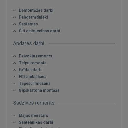
Demontāžas darbi
Palīgstrādnieki
Sastatnes
Citi celtniecības darbi
Apdares darbi
Dzīvokļu remonts
Telpu remonts
Grīdas darbi
Flīžu ieklāšana
Tapešu līmēšana
Ienākt
Ģipškartona montāža
Sadzīves remonts
Mājas meistars
Santehnikas darbi