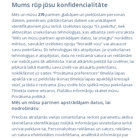
Mums rūp jūsu konfidencialitāte
Mēs un mūsu
270
partneri glabājam un piekļūstam personas
datiem, piemēram, pārlūkošanas datiem vai unikālajiem
Valstis
identifikatoriem jūsu ierīcē. Izvēloties opciju “Es piekrītu”, tiek
aktivizētas izsekošanas tehnoloģijas, kas atbalsta zem virsraksta
Igaunija
“Mēs un mūsu partneri apstrādājam datus, lai sniegtu” norādītos
Latvija
mērķus, savukārt izvēloties opciju “Noraidīt visu” vai atsaucot
savu piekrišanu, šīs tehnoloģijas tiks atspējotas. Ja izsekošanas
Lietuva
tehnoloģijas ir atspējotas, daļa no redzamā satura un reklāmām
var nebūt jums tik atbilstoša. Varat atkārtoti piekļūt šai izvēlnei, lai
jebkurā laikā mainītu savu izvēli vai atsauktu piekrišanu,
noklikšķinot uz saites “Privātuma preferences” tīmekļa lapas
apakšā vai uz peldošās ikonas tīmekļa lapas apakšējā kreisajā
stūrī, ja tāda ir redzama. Jūsu izvēle būs spēkā mūsu piekrišanas
Tīmekļa vietne ietvaros. Plašāku informāciju skatiet mūsu
Privātuma politikā.
Mēs un mūsu partneri apstrādājam datus, lai
nodrošinātu:
City24.lv
CVbankas.lt
Precīzas atrašanās vietas izmantošana. Ierīces parametru aktīva
City24.ee
Kainos.lt
skenēšana identifikācijas nolūkā. Informācijas ievietošana ierīcē
GetaPro.lv
Paslaugos.lt
un/vai piekļuve tai. Personalizētas reklāmas un saturs, reklāmu
GetaPro.ee
auto24.ee
un satura efektivitātes novērtēšana, analītiskā informācija par