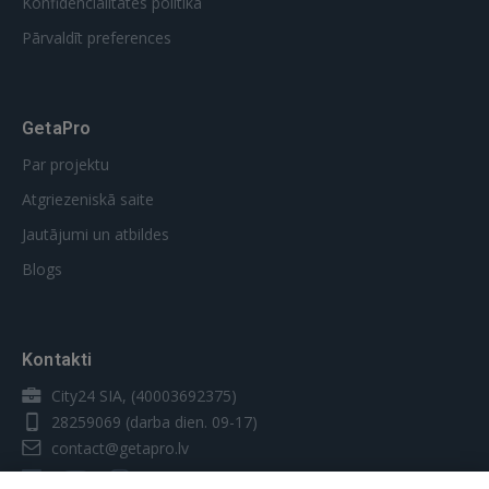
Konfidencialitātes politika
Pārvaldīt preferences
GetaPro
Par projektu
Atgriezeniskā saite
Jautājumi un atbildes
Blogs
Kontakti
City24 SIA, (40003692375)
28259069
(darba dien. 09-17)
contact@getapro.lv