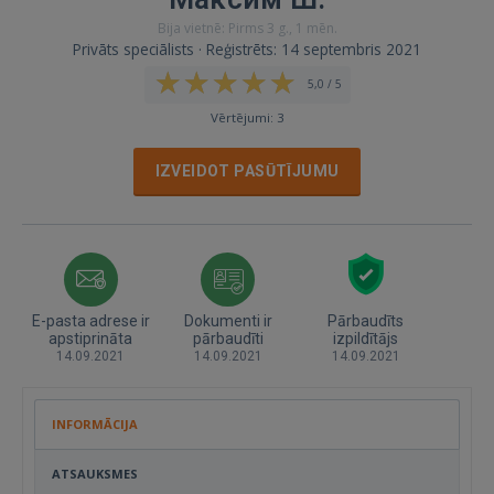
Bija vietnē: Pirms 3 g., 1 mēn.
Privāts speciālists · Reģistrēts: 14 septembris 2021
5,0 / 5
Vērtējumi: 3
IZVEIDOT PASŪTĪJUMU
E-pasta adrese ir
Dokumenti ir
Pārbaudīts
apstiprināta
pārbaudīti
izpildītājs
14.09.2021
14.09.2021
14.09.2021
INFORMĀCIJA
ATSAUKSMES