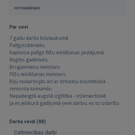
FOTOGRĀFIJAS
Par sevi
7 gadu darbs būvlaukumā
Palīgstrādnieks.
Kapteiņa palīgs flīžu ieklāšanas jautājumā.
Regibs galdnieks.
Bruģakmeņu meistars.
Flīžu ieklāšanas meistars.
Biju nodarbojās arī ar dzīvokļu kosmētiskā
remonta komandu.
Nepabeigtā augstā izglītība - inženierbūvē.
Ja es jebkurā gadījumā ņem darbu, es to izdarīšu
Darba veidi (
88
)
Celtniecības darbi