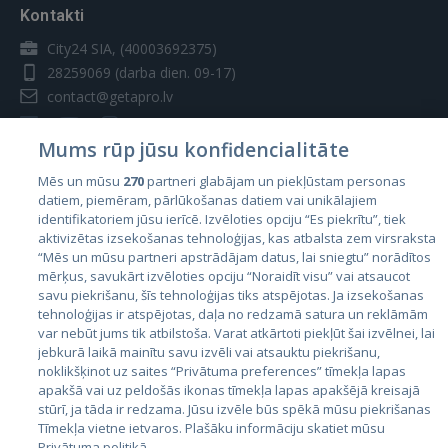
Kontakti
City24 SIA, (40003692375)
28259069
(darba dien. 09-17)
contact@getapro.lv
Mums rūp jūsu konfidencialitāte
Mēs un mūsu
270
partneri glabājam un piekļūstam personas
datiem, piemēram, pārlūkošanas datiem vai unikālajiem
Valstis
identifikatoriem jūsu ierīcē. Izvēloties opciju “Es piekrītu”, tiek
aktivizētas izsekošanas tehnoloģijas, kas atbalsta zem virsraksta
Igaunija
“Mēs un mūsu partneri apstrādājam datus, lai sniegtu” norādītos
Latvija
mērķus, savukārt izvēloties opciju “Noraidīt visu” vai atsaucot
savu piekrišanu, šīs tehnoloģijas tiks atspējotas. Ja izsekošanas
Lietuva
tehnoloģijas ir atspējotas, daļa no redzamā satura un reklāmām
var nebūt jums tik atbilstoša. Varat atkārtoti piekļūt šai izvēlnei, lai
jebkurā laikā mainītu savu izvēli vai atsauktu piekrišanu,
noklikšķinot uz saites “Privātuma preferences” tīmekļa lapas
apakšā vai uz peldošās ikonas tīmekļa lapas apakšējā kreisajā
stūrī, ja tāda ir redzama. Jūsu izvēle būs spēkā mūsu piekrišanas
Tīmekļa vietne ietvaros. Plašāku informāciju skatiet mūsu
Privātuma politikā.