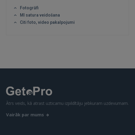
Fotogrāfi
MI satura veidošana
Citi foto, video pakalpojumi
IENĀKT
Aizmirsāt paroli?
Atcerēties?
FACEBOOK
GOOGLE
 Sign in with Apple
Ātrs veids, kā atrast uzticamu izpildītāju jebkuram uzdevumam.
Vēl neesat reģistrējies?
Vairāk par mums
REĢISTRĀCIJA