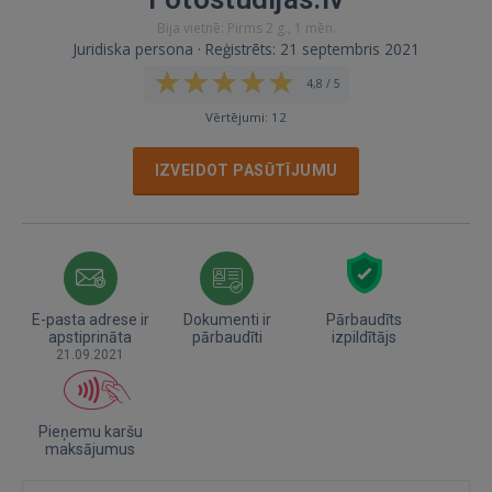
Bija vietnē: Pirms 2 g., 1 mēn.
Juridiska persona · Reģistrēts: 21 septembris 2021
4,8 / 5
Vērtējumi: 12
IZVEIDOT PASŪTĪJUMU
E-pasta adrese ir
Dokumenti ir
Pārbaudīts
apstiprināta
pārbaudīti
izpildītājs
21.09.2021
Pieņemu karšu
maksājumus