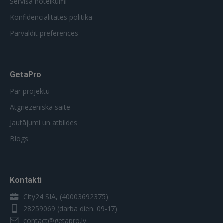
Servisa noteikumi
Konfidencialitātes politika
Pārvaldīt preferences
GetaPro
Par projektu
Atgriezeniskā saite
Jautājumi un atbildes
Blogs
Kontakti
City24 SIA, (40003692375)
28259069
(darba dien. 09-17)
contact@getapro.lv