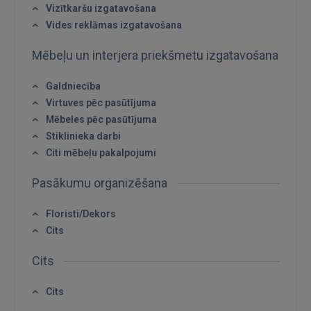
Vizītkaršu izgatavošana
IENĀKT
Vides reklāmas izgatavošana
Aizmirsāt paroli?
Atcerēties?
Mēbeļu un interjera priekšmetu izgatavošana
Galdniecība
FACEBOOK
Virtuves pēc pasūtījuma
Mēbeles pēc pasūtījuma
GOOGLE
Stiklinieka darbi
Citi mēbeļu pakalpojumi
 Sign in with Apple
Pasākumu organizēšana
Vēl neesat reģistrējies?
Floristi/Dekors
Cits
REĢISTRĀCIJA
Cits
Cits