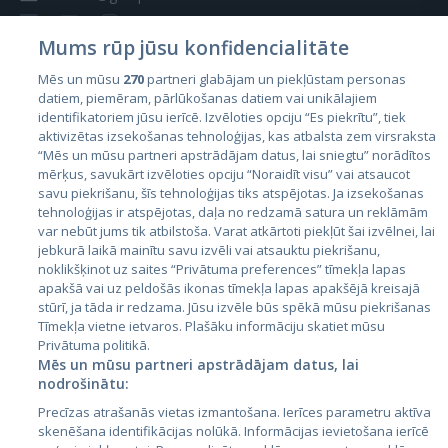
Mums rūp jūsu konfidencialitāte
Mēs un mūsu
270
partneri glabājam un piekļūstam personas
datiem, piemēram, pārlūkošanas datiem vai unikālajiem
Valstis
identifikatoriem jūsu ierīcē. Izvēloties opciju “Es piekrītu”, tiek
aktivizētas izsekošanas tehnoloģijas, kas atbalsta zem virsraksta
Igaunija
“Mēs un mūsu partneri apstrādājam datus, lai sniegtu” norādītos
Latvija
mērķus, savukārt izvēloties opciju “Noraidīt visu” vai atsaucot
savu piekrišanu, šīs tehnoloģijas tiks atspējotas. Ja izsekošanas
Lietuva
tehnoloģijas ir atspējotas, daļa no redzamā satura un reklāmām
var nebūt jums tik atbilstoša. Varat atkārtoti piekļūt šai izvēlnei, lai
jebkurā laikā mainītu savu izvēli vai atsauktu piekrišanu,
noklikšķinot uz saites “Privātuma preferences” tīmekļa lapas
apakšā vai uz peldošās ikonas tīmekļa lapas apakšējā kreisajā
stūrī, ja tāda ir redzama. Jūsu izvēle būs spēkā mūsu piekrišanas
Tīmekļa vietne ietvaros. Plašāku informāciju skatiet mūsu
Privātuma politikā.
Mēs un mūsu partneri apstrādājam datus, lai
nodrošinātu:
City24.lv
CVbankas.lt
Precīzas atrašanās vietas izmantošana. Ierīces parametru aktīva
City24.ee
Kainos.lt
skenēšana identifikācijas nolūkā. Informācijas ievietošana ierīcē
GetaPro.lv
Paslaugos.lt