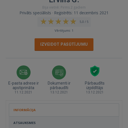
Bija vietnē: Pirms 2 gadiem
Privāts speciālists · Reģistrēts: 11 decembris 2021
5,0 / 5
Vērtējumi: 1
IZVEIDOT PASŪTĪJUMU
E-pasta adrese ir
Dokumenti ir
Pārbaudīts
apstiprināta
pārbaudīti
izpildītājs
11.12.2021
13.12.2021
13.12.2021
INFORMĀCIJA
ATSAUKSMES