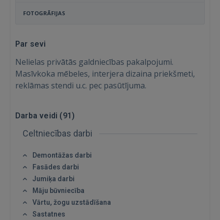
FOTOGRĀFIJAS
Par sevi
Nelielas privātās galdniecības pakalpojumi.
Masīvkoka mēbeles, interjera dizaina priekšmeti,
reklāmas stendi u.c. pec pasūtījuma.
Darba veidi (
91
)
Celtniecības darbi
Demontāžas darbi
Fasādes darbi
Jumiķa darbi
Māju būvniecība
Vārtu, žogu uzstādīšana
Sastatnes