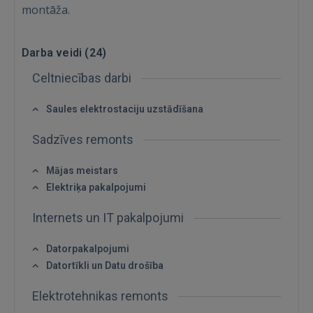
montāža.
Darba veidi (
24
)
Celtniecības darbi
Ienākt
Saules elektrostaciju uzstādīšana
Sadzīves remonts
Mājas meistars
Elektriķa pakalpojumi
IENĀKT
Internets un IT pakalpojumi
Aizmirsāt paroli?
Atcerēties?
Datorpakalpojumi
Datortīkli un Datu drošība
FACEBOOK
Elektrotehnikas remonts