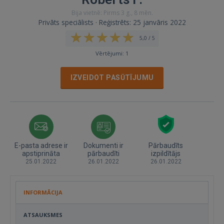
Bija vietnē: Pirms 3 g., 8 mēn.
Privāts speciālists · Reģistrēts: 25 janvāris 2022
5,0 / 5
Vērtējumi: 1
IZVEIDOT PASŪTĪJUMU
E-pasta adrese ir
Dokumenti ir
Pārbaudīts
apstiprināta
pārbaudīti
izpildītājs
25.01.2022
26.01.2022
26.01.2022
INFORMĀCIJA
ATSAUKSMES