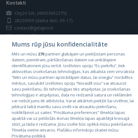
Kontakti
City24 SIA, (40003692375)
28259069
(darba dien. 09-17)
contact@getapro.lv
Mums rūp jūsu konfidencialitāte
Mēs un mūsu
270
partneri glabājam un piekļūstam personas
datiem, piemēram, pārlūkošanas datiem vai unikālajiem
Valstis
identifikatoriem jūsu ierīcē. Izvēloties opciju “Es piekrītu”, tiek
aktivizētas izsekošanas tehnoloģijas, kas atbalsta zem virsraksta
Igaunija
“Mēs un mūsu partneri apstrādājam datus, lai sniegtu” norādītos
Latvija
mērķus, savukārt izvēloties opciju “Noraidīt visu” vai atsaucot
savu piekrišanu, šīs tehnoloģijas tiks atspējotas. Ja izsekošanas
Lietuva
tehnoloģijas ir atspējotas, daļa no redzamā satura un reklāmām
var nebūt jums tik atbilstoša. Varat atkārtoti piekļūt šai izvēlnei, lai
jebkurā laikā mainītu savu izvēli vai atsauktu piekrišanu,
noklikšķinot uz saites “Privātuma preferences” tīmekļa lapas
apakšā vai uz peldošās ikonas tīmekļa lapas apakšējā kreisajā
stūrī, ja tāda ir redzama. Jūsu izvēle būs spēkā mūsu piekrišanas
Tīmekļa vietne ietvaros. Plašāku informāciju skatiet mūsu
Privātuma politikā.