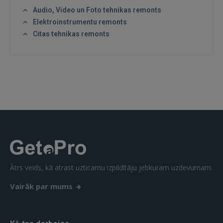
GOOGLE
Audio, Video un Foto tehnikas remonts
Elektroinstrumentu remonts
Citas tehnikas remonts
 Sign in with Apple
Vēl neesat reģistrējies?
REĢISTRĀCIJA
Ātrs veids, kā atrast uzticamu izpildītāju jebkuram uzdevumam.
Vairāk par mums