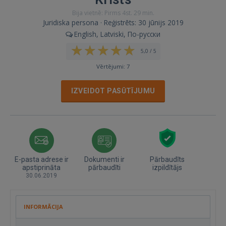
Bija vietnē: Pirms 4st. 29 min.
Juridiska persona · Reģistrēts: 30 jūnijs 2019
English, Latviski, По-русски
5,0 / 5
Vērtējumi: 7
IZVEIDOT PASŪTĪJUMU
E-pasta adrese ir
Dokumenti ir
Pārbaudīts
apstiprināta
pārbaudīti
izpildītājs
30.06.2019
INFORMĀCIJA