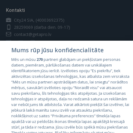
Kontakti
City24 SIA, (40003692375)
28259069
(darba dien. 09-17)
contact@getapro.lv
Mums rūp jūsu konfidencialitāte
Mēs un mūsu
270
partneri glabājam un piekļūstam personas
datiem, piemēram, pārlūkošanas datiem vai unikālajiem
Valstis
identifikatoriem jūsu ierīcē. Izvēloties opciju “Es piekrītu”, tiek
aktivizētas izsekošanas tehnoloģijas, kas atbalsta zem virsraksta
Igaunija
“Mēs un mūsu partneri apstrādājam datus, lai sniegtu” norādītos
Latvija
mērķus, savukārt izvēloties opciju “Noraidīt visu” vai atsaucot
savu piekrišanu, šīs tehnoloģijas tiks atspējotas. Ja izsekošanas
Lietuva
tehnoloģijas ir atspējotas, daļa no redzamā satura un reklāmām
var nebūt jums tik atbilstoša. Varat atkārtoti piekļūt šai izvēlnei, lai
jebkurā laikā mainītu savu izvēli vai atsauktu piekrišanu,
noklikšķinot uz saites “Privātuma preferences” tīmekļa lapas
apakšā vai uz peldošās ikonas tīmekļa lapas apakšējā kreisajā
stūrī, ja tāda ir redzama. Jūsu izvēle būs spēkā mūsu piekrišanas
Tīmekļa vietne ietvaros. Plašāku informāciju skatiet mūsu