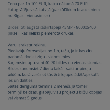
Cena par 1h 100 EUR, katra nākamā 70 EUR.
Fotogrāfēju visā Latvijā (par tālākiem braucieniem
no Rīgas - vienosimies)
Bildes ļoti augstā izšķirtspējā 45MP - 8000x5400
pikseļi, kas lieliski piemērota drukai.
Ienākt
Varu izrakstīt rēķinu.
Piedāvāju fotosesijas no 1 h, taču, ja ir kas cits
padomā, dodiet ziņu - vienosimies.
Saņemsiet aptuveni 40-70 bildes no vienas stundas.
Bildes saņemsiet 7 dienu laikā - saiti ar pieeju
bildēm, kurā varēsiet tās ērti lejupielādēt/apskatīt
IENĀKT
ies un dalīties.
Saites derīguma termiņš 2 mēneši. Ja tomēr
Aizmirsāt paroli?
Atcerēties?
termiņš beidzas, glabāju visu projektu bilžu kopijas
vēl vismaz 5 gadus.
FACEBOOK