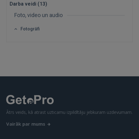
Darba veidi (
13
)
GOOGLE
Foto, video un audio
 Sign in with Apple
Fotogrāfi
Vēl neesat reģistrējies?
REĢISTRĀCIJA
Ātrs veids, kā atrast uzticamu izpildītāju jebkuram uzdevumam.
Vairāk par mums