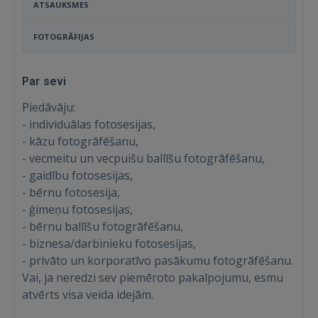
ATSAUKSMES
FOTOGRĀFIJAS
Par sevi
Piedāvāju:
- individuālas fotosesijas,
- kāzu fotogrāfēšanu,
- vecmeitu un vecpuišu ballīšu fotogrāfēšanu,
- gaidību fotosesijas,
- bērnu fotosesija,
- ģimeņu fotosesijas,
- bērnu ballīšu fotogrāfēšanu,
- biznesa/darbinieku fotosesijas,
- privāto un korporatīvo pasākumu fotogrāfēšanu.
Vai, ja neredzi sev piemēroto pakalpojumu, esmu
atvērts visa veida idejām.