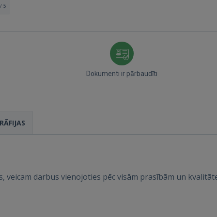
/ 5
Dokumenti ir pārbaudīti
RĀFIJAS
, veicam darbus vienojoties pēc visām prasībām un kvalitāte
Ienākt