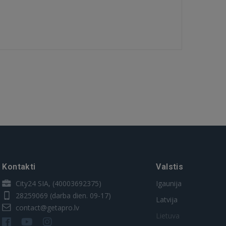
Kontakti
Valstis
City24 SIA, (40003692375)
Igaunija
28259069
(darba dien. 09-17)
Latvija
contact@getapro.lv
Lietuva