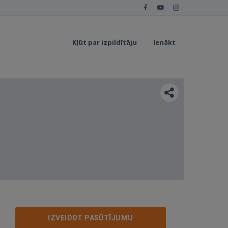
Kļūt par izpildītāju
Ienākt
IZVEIDOT PASŪTĪJUMU