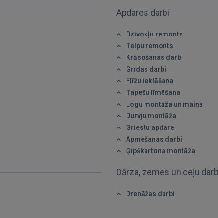
Apdares darbi
Dzīvokļu remonts
Telpu remonts
IENĀKT
Krāsošanas darbi
Grīdas darbi
Aizmirsāt paroli?
Atcerēties?
Flīžu ieklāšana
Tapešu līmēšana
Logu montāža un maiņa
FACEBOOK
Durvju montāža
Griestu apdare
GOOGLE
Apmešanas darbi
Ģipškartona montāža
 Sign in with Apple
Dārza, zemes un ceļu dar
Vēl neesat reģistrējies?
Drenāžas darbi
REĢISTRĀCIJA