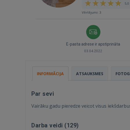
5,0 
Vērtējumi: 3
E-pasta adrese ir apstiprināta
03.04.2022
INFORMĀCIJA
ATSAUKSMES
FOTOG
Par sevi
Vairāku gadu pieredze veicot visus iekšdarbus
Darba veidi (
129
)