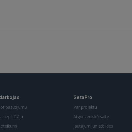
 darbojas
GetaPro
dot pasūtījumu
Par projektu
ar izpildītāju
Atgriezeniskā saite
noteikumi
Jautājumi un atbildes