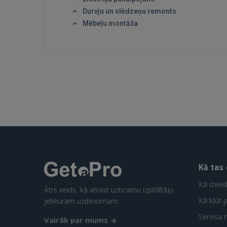
Durvju un slēdzeņu remonts
Mēbeļu montāža
Kā tas
Kā izvei
Ātrs veids, kā atrast uzticamu izpildītāju
Kā kļūt p
jebkuram uzdevumam.
Servisa 
Vairāk par mums