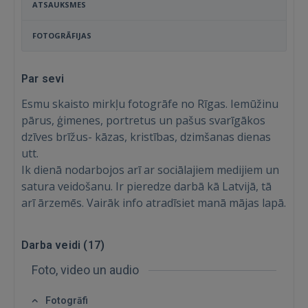
ATSAUKSMES
FOTOGRĀFIJAS
Par sevi
Esmu skaisto mirkļu fotogrāfe no Rīgas. Iemūžinu
pārus, ģimenes, portretus un pašus svarīgākos
dzīves brīžus- kāzas, kristības, dzimšanas dienas
utt.
Ik dienā nodarbojos arī ar sociālajiem medijiem un
satura veidošanu. Ir pieredze darbā kā Latvijā, tā
arī ārzemēs. Vairāk info atradīsiet manā mājas lapā.
Ienākt
Darba veidi (
17
)
Foto, video un audio
Fotogrāfi