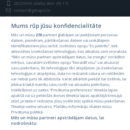
28259069
(darba dien. 09-17)
contact@getapro.lv
Mums rūp jūsu konfidencialitāte
Mēs un mūsu
270
partneri glabājam un piekļūstam personas
datiem, piemēram, pārlūkošanas datiem vai unikālajiem
Valstis
identifikatoriem jūsu ierīcē. Izvēloties opciju “Es piekrītu”, tiek
aktivizētas izsekošanas tehnoloģijas, kas atbalsta zem virsraksta
Igaunija
“Mēs un mūsu partneri apstrādājam datus, lai sniegtu” norādītos
Latvija
mērķus, savukārt izvēloties opciju “Noraidīt visu” vai atsaucot
savu piekrišanu, šīs tehnoloģijas tiks atspējotas. Ja izsekošanas
Lietuva
tehnoloģijas ir atspējotas, daļa no redzamā satura un reklāmām
var nebūt jums tik atbilstoša. Varat atkārtoti piekļūt šai izvēlnei, lai
jebkurā laikā mainītu savu izvēli vai atsauktu piekrišanu,
noklikšķinot uz saites “Privātuma preferences” tīmekļa lapas
apakšā vai uz peldošās ikonas tīmekļa lapas apakšējā kreisajā
stūrī, ja tāda ir redzama. Jūsu izvēle būs spēkā mūsu piekrišanas
Tīmekļa vietne ietvaros. Plašāku informāciju skatiet mūsu
Privātuma politikā.
Mēs un mūsu partneri apstrādājam datus, lai
nodrošinātu:
City24.lv
CVbankas.lt