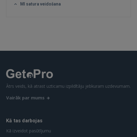
MI satura veidošana
IENĀKT
Aizmirsāt paroli?
Atcerēties?
FACEBOOK
GOOGLE
 Sign in with Apple
Ātrs veids, kā atrast uzticamu izpildītāju jebkuram uzdevumam.
Vairāk par mums
Vēl neesat reģistrējies?
REĢISTRĀCIJA
Kā tas darbojas
Kā izveidot pasūtījumu