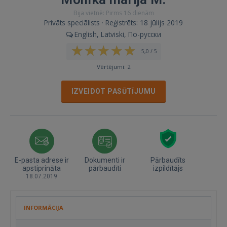
Bija vietnē: Pirms 16 dienām
Privāts speciālists · Reģistrēts: 18 jūlijs 2019
English, Latviski, По-русски
5,0 / 5
Vērtējumi: 2
IZVEIDOT PASŪTĪJUMU
E-pasta adrese ir
Dokumenti ir
Pārbaudīts
apstiprināta
pārbaudīti
izpildītājs
18.07.2019
INFORMĀCIJA