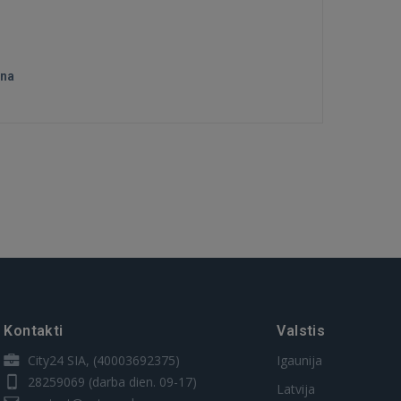
ana
Kontakti
Valstis
City24 SIA, (40003692375)
Igaunija
28259069
(darba dien. 09-17)
Latvija