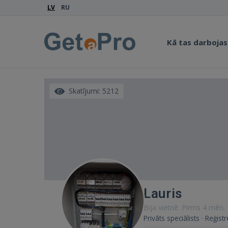
LV
RU
Kā tas darbojas
Skatījumi: 5212
Lauris
Bija vietnē: Pirms 4 mēn.
Privāts speciālists · Reģist