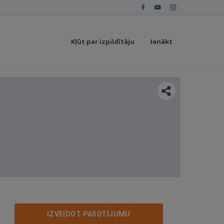
Kļūt par izpildītāju
Ienākt
IZVEIDOT PASŪTĪJUMU