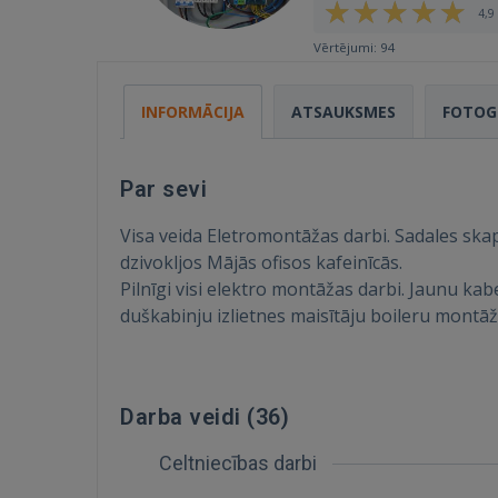
4,9 
Vērtējumi: 94
INFORMĀCIJA
ATSAUKSMES
FOTOG
Par sevi
Visa veida Eletromontāžas darbi. Sadales sk
dzivokljos Mājās ofisos kafeinīcās.
Pilnīgi visi elektro montāžas darbi. Jaunu kab
duškabinju izlietnes maisītāju boileru montāžā
Darba veidi (
36
)
Celtniecības darbi