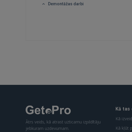
Demontāžas darbi
Kā tas
Kā izvei
Ātrs veids, kā atrast uzticamu izpildītāju
Kā kļūt p
jebkuram uzdevumam.