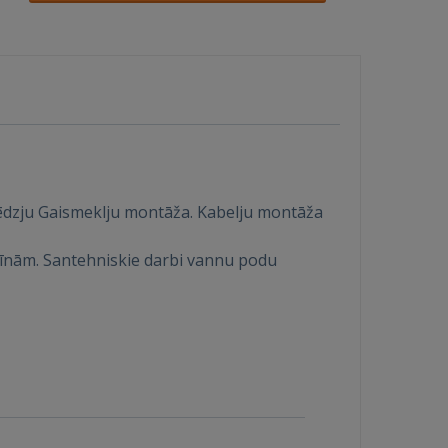
lēdzju Gaismeklju montāža. Kabelju montāža
masīnām. Santehniskie darbi vannu podu