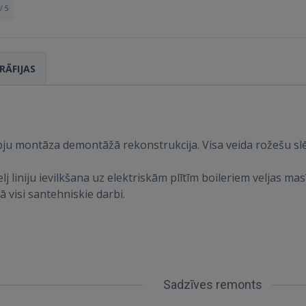
/ 5
RĀFIJAS
Ienākt
apju montāza demontāžā rekonstrukcija. Visa veida rožešu s
elj liniju ievilkšana uz elektriskām plītīm boileriem veljas 
 visi santehniskie darbi.
IENĀKT
Aizmirsāt paroli?
Atcerēties?
Sadzīves remonts
FACEBOOK