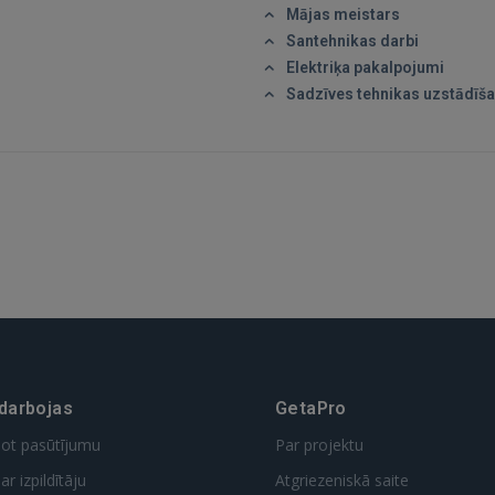
Mājas meistars
Santehnikas darbi
GOOGLE
Elektriķa pakalpojumi
Sadzīves tehnikas uzstādīš
 Sign in with Apple
Vēl neesat reģistrējies?
REĢISTRĀCIJA
 darbojas
GetaPro
dot pasūtījumu
Par projektu
ar izpildītāju
Atgriezeniskā saite