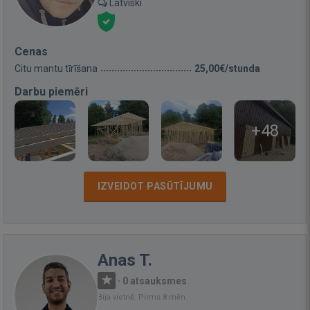
Latviski
Cenas
Citu mantu tīrīšana
25,00€/stunda
Darbu piemēri
+48
IZVEIDOT PASŪTĪJUMU
Anas T.
·
0 atsauksmes
Bija vietnē: Pirms 8 mēn.