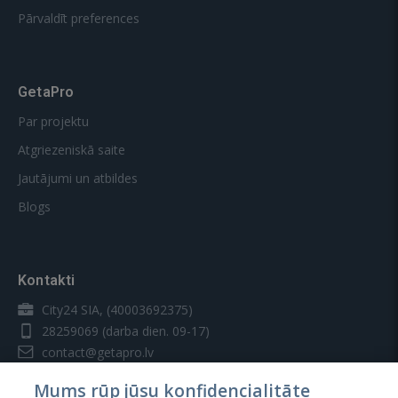
Pārvaldīt preferences
GetaPro
Par projektu
Atgriezeniskā saite
Jautājumi un atbildes
Blogs
Kontakti
City24 SIA, (40003692375)
28259069
(darba dien. 09-17)
contact@getapro.lv
Mums rūp jūsu konfidencialitāte