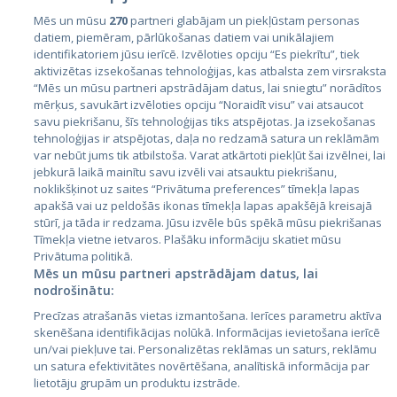
Mēs un mūsu
270
partneri glabājam un piekļūstam personas
datiem, piemēram, pārlūkošanas datiem vai unikālajiem
identifikatoriem jūsu ierīcē. Izvēloties opciju “Es piekrītu”, tiek
Valstis
aktivizētas izsekošanas tehnoloģijas, kas atbalsta zem virsraksta
Igaunija
“Mēs un mūsu partneri apstrādājam datus, lai sniegtu” norādītos
mērķus, savukārt izvēloties opciju “Noraidīt visu” vai atsaucot
Latvija
savu piekrišanu, šīs tehnoloģijas tiks atspējotas. Ja izsekošanas
tehnoloģijas ir atspējotas, daļa no redzamā satura un reklāmām
Lietuva
var nebūt jums tik atbilstoša. Varat atkārtoti piekļūt šai izvēlnei, lai
jebkurā laikā mainītu savu izvēli vai atsauktu piekrišanu,
noklikšķinot uz saites “Privātuma preferences” tīmekļa lapas
apakšā vai uz peldošās ikonas tīmekļa lapas apakšējā kreisajā
stūrī, ja tāda ir redzama. Jūsu izvēle būs spēkā mūsu piekrišanas
Tīmekļa vietne ietvaros. Plašāku informāciju skatiet mūsu
Privātuma politikā.
Mēs un mūsu partneri apstrādājam datus, lai
nodrošinātu:
City24.lv
CVbankas.lt
Precīzas atrašanās vietas izmantošana. Ierīces parametru aktīva
City24.ee
Kainos.lt
skenēšana identifikācijas nolūkā. Informācijas ievietošana ierīcē
un/vai piekļuve tai. Personalizētas reklāmas un saturs, reklāmu
GetaPro.lv
Paslaugos.lt
un satura efektivitātes novērtēšana, analītiskā informācija par
GetaPro.ee
auto24.ee
lietotāju grupām un produktu izstrāde.
Skelbiu.lt
KV.ee