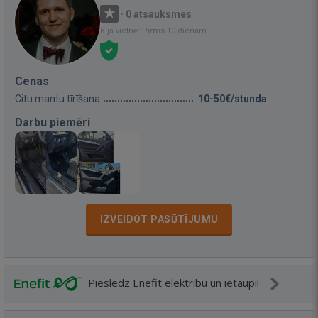
·
0 atsauksmes
Bija vietnē: Pirms 10 dienām
Cenas
Citu mantu tīrīšana
10-50€/stunda
Darbu piemēri
IZVEIDOT PASŪTĪJUMU
Pieslēdz Enefit elektrību un ietaupi!