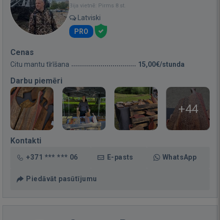
Bija vietnē: Pirms 8 st.
Latviski
PRO
Cenas
Citu mantu tīrīšana
15,00€/stunda
Darbu piemēri
+44
Kontakti
+371 *** *** 06
E-pasts
WhatsApp
Piedāvāt pasūtījumu