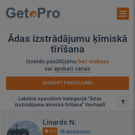
Ādas izstrādājumu ķīmiskā
tīrīšana
Izveido pasūtījumu
bez maksas
vai
apskati cenas
IZVEIDOT PASŪTĪJUMU
Labākie speciālisti kategorijā "Ādas
izstrādājumu ķīmiskā tīrīšana" Ventspilī
Linards N.
4.9
·
95 atsauksmes