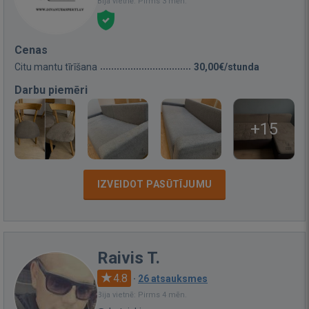
Bija vietnē: Pirms 3 mēn.
Cenas
Citu mantu tīrīšana
30,00€/stunda
Darbu piemēri
+15
IZVEIDOT PASŪTĪJUMU
Raivis T.
4.8
·
26 atsauksmes
Bija vietnē: Pirms 4 mēn.