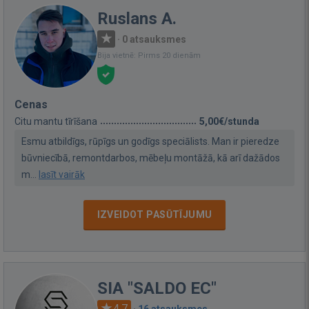
Ruslans A.
·
0 atsauksmes
Bija vietnē: Pirms 20 dienām
Cenas
Citu mantu tīrīšana
5,00€/stunda
Esmu atbildīgs, rūpīgs un godīgs speciālists. Man ir pieredze
būvniecībā, remontdarbos, mēbeļu montāžā, kā arī dažādos
m...
lasīt vairāk
IZVEIDOT PASŪTĪJUMU
SIA "SALDO EC"
4.7
·
16 atsauksmes