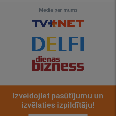
Media par mums
Izveidojiet pasūtījumu un
izvēlaties izpildītāju!