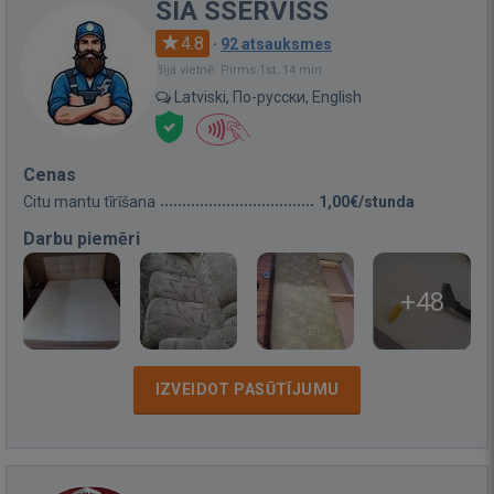
SIA SSERVISS
4.8
·
92 atsauksmes
Bija vietnē: Pirms 1st. 14 min.
Latviski, По-русски, English
Cenas
Citu mantu tīrīšana
1,00€/stunda
Darbu piemēri
+48
IZVEIDOT PASŪTĪJUMU