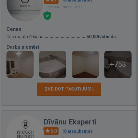
Bija vietnē: Pirms 3 mēn.
Cenas
Citu mantu tīrīšana
50,00€/stunda
Darbu piemēri
+753
IZVEIDOT PASŪTĪJUMU
Dīvānu Eksperti
5.0
·
10 atsauksmes