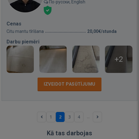
По-русски, English
Cenas
Citu mantu tīrīšana
20,00€/stunda
Darbu piemēri
+2
IZVEIDOT PASŪTĪJUMU
...
1
2
3
4
Kā tas darbojas