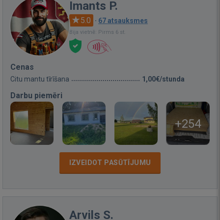
Imants P.
5.0
·
67 atsauksmes
Bija vietnē: Pirms 6 st.
Cenas
Citu mantu tīrīšana
1,00€/stunda
Darbu piemēri
+254
IZVEIDOT PASŪTĪJUMU
Arvils S.