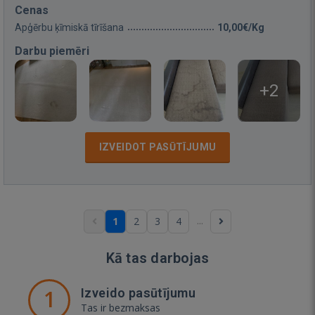
Cenas
Apģērbu ķīmiskā tīrīšana
10,00€/Kg
Darbu piemēri
+2
IZVEIDOT PASŪTĪJUMU
...
1
2
3
4
Kā tas darbojas
1
Izveido pasūtījumu
Tas ir bezmaksas