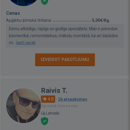
Cenas
Apģērbu ķīmiskā tīrīšana
5,00€/Kg
Esmu atbildīgs, rūpīgs un godīgs speciālists. Man ir pieredze
būvniecībā, remontdarbos, mēbeļu montāžā, kā arī dažādos
m...
lasīt vairāk
IZVEIDOT PASŪTĪJUMU
Raivis T.
4.8
·
26 atsauksmes
Bija vietnē: Pirms 4 mēn.
Latviski