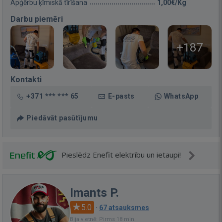
Apģērbu ķīmiskā tīrīšana
1,00€/Kg
Darbu piemēri
+187
Kontakti
+371 *** *** 65
E-pasts
WhatsApp
Piedāvāt pasūtījumu
Pieslēdz Enefit elektrību un ietaupi!
Imants P.
5.0
·
67 atsauksmes
Bija vietnē: Pirms 18 min.