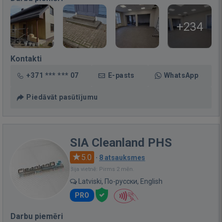
+234
Kontakti
+371 *** *** 07
E-pasts
WhatsApp
Piedāvāt pasūtījumu
SIA Cleanland PHS
5.0
·
8 atsauksmes
Bija vietnē: Pirms 2 mēn.
Latviski, По-русски, English
PRO
Darbu piemēri