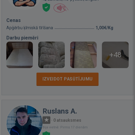
Cenas
Apģērbu ķīmiskā tīrīšana
1,00€/Kg
Darbu piemēri
+48
IZVEIDOT PASŪTĪJUMU
Ruslans A.
·
0 atsauksmes
Bija vietnē: Pirms 17 dienām