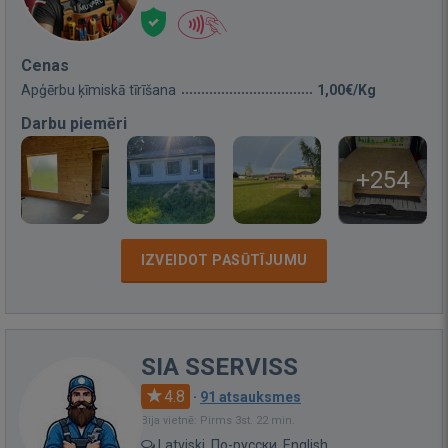
Cenas
Apģērbu ķīmiskā tīrīšana
1,00€/Kg
Darbu piemēri
+254
IZVEIDOT PASŪTĪJUMU
SIA SSERVISS
4.8
·
91 atsauksmes
Bija vietnē: Pirms 3st. 22 min.
Latviski, По-русски, English