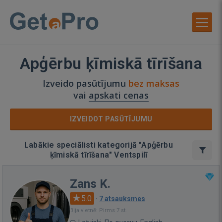
Apģērbu ķīmiskā tīrīšana
Izveido pasūtījumu
bez maksas
vai
apskati cenas
IZVEIDOT PASŪTĪJUMU
Labākie speciālisti kategorijā "Apģērbu
ķīmiskā tīrīšana" Ventspilī
Zans K.
5.0
·
7 atsauksmes
Bija vietnē: Pirms 7 st.