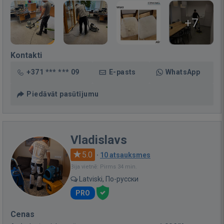
+7
Kontakti
+371 *** *** 09
E-pasts
WhatsApp
Piedāvāt pasūtījumu
Vladislavs
5.0
·
10 atsauksmes
Bija vietnē: Pirms 34 min.
Latviski, По-русски
PRO
Cenas