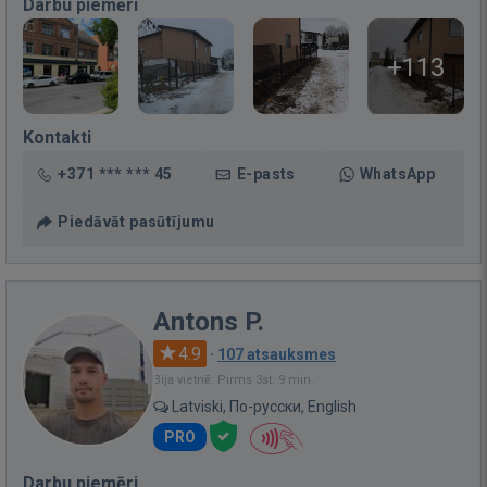
Darbu piemēri
+113
Kontakti
+371 *** *** 45
E-pasts
WhatsApp
Piedāvāt pasūtījumu
Antons P.
4.9
·
107 atsauksmes
Bija vietnē: Pirms 3st. 9 min.
Latviski, По-русски, English
PRO
Darbu piemēri