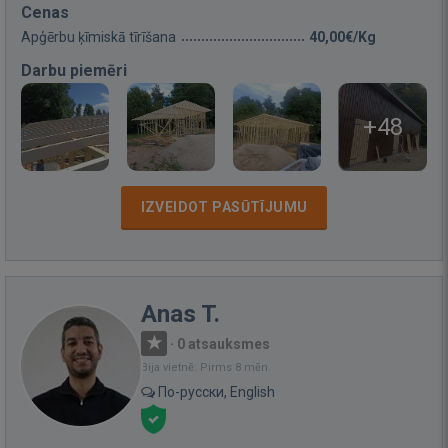
Cenas
Apģērbu ķīmiskā tīrīšana
40,00€/Kg
Darbu piemēri
+48
IZVEIDOT PASŪTĪJUMU
Anas T.
·
0 atsauksmes
Bija vietnē: Pirms 8 mēn.
По-русски, English