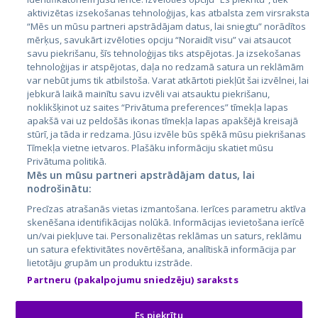
Valstis
aktivizētas izsekošanas tehnoloģijas, kas atbalsta zem virsraksta
Igaunija
“Mēs un mūsu partneri apstrādājam datus, lai sniegtu” norādītos
mērķus, savukārt izvēloties opciju “Noraidīt visu” vai atsaucot
Latvija
savu piekrišanu, šīs tehnoloģijas tiks atspējotas. Ja izsekošanas
tehnoloģijas ir atspējotas, daļa no redzamā satura un reklāmām
Lietuva
var nebūt jums tik atbilstoša. Varat atkārtoti piekļūt šai izvēlnei, lai
jebkurā laikā mainītu savu izvēli vai atsauktu piekrišanu,
noklikšķinot uz saites “Privātuma preferences” tīmekļa lapas
apakšā vai uz peldošās ikonas tīmekļa lapas apakšējā kreisajā
stūrī, ja tāda ir redzama. Jūsu izvēle būs spēkā mūsu piekrišanas
Tīmekļa vietne ietvaros. Plašāku informāciju skatiet mūsu
Privātuma politikā.
Mēs un mūsu partneri apstrādājam datus, lai
nodrošinātu:
City24.lv
CVbankas.lt
Precīzas atrašanās vietas izmantošana. Ierīces parametru aktīva
City24.ee
Kainos.lt
skenēšana identifikācijas nolūkā. Informācijas ievietošana ierīcē
un/vai piekļuve tai. Personalizētas reklāmas un saturs, reklāmu
GetaPro.lv
Paslaugos.lt
un satura efektivitātes novērtēšana, analītiskā informācija par
GetaPro.ee
auto24.ee
lietotāju grupām un produktu izstrāde.
Skelbiu.lt
KV.ee
Partneru (pakalpojumu sniedzēju) saraksts
Autoplius.lt
Osta.ee
Aruodas.lt
KuldneBörs.ee
Es piekrītu