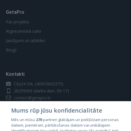
GetaPro
Par projektu
Atgriezeniskā saite
Jautājumi un atbildes
Blogs
Kontakti
City24 SIA, (40003692375)
28259069
(darba dien. 09-17)
contact@getapro.lv
Mums rūp jūsu konfidencialitāte
Mēs un mūsu
270
partneri glabājam un piekļūstam personas
datiem, piemēram, pārlūkošanas datiem vai unikālajiem
identifikatoriem jūsu ierīcē. Izvēloties opciju “Es piekrītu”, tiek