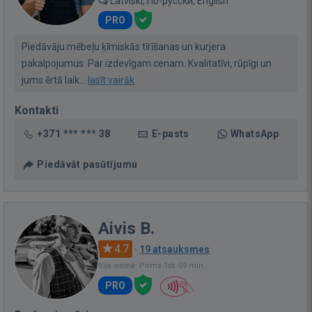
Latviski, По-русски, English
PRO
Piedāvāju mēbeļu ķīmiskās tīrīšanas un kurjera
pakalpojumus. Par izdevīgam cenam. Kvalitatīvi, rūpīgi un
jums ērtā laik...
lasīt vairāk
Kontakti
+371 *** *** 38
E-pasts
WhatsApp
Piedāvāt pasūtījumu
Aivis B.
4.7
·
19 atsauksmes
Bija vietnē: Pirms 1st. 59 min.
PRO