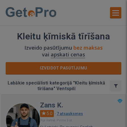
Kleitu ķīmiskā tīrīšana
Izveido pasūtījumu
bez maksas
vai
apskati cenas
IZVEIDOT PASŪTĪJUMU
Labākie speciālisti kategorijā "Kleitu ķīmiskā
tīrīšana" Ventspilī
Zans K.
5.0
·
7 atsauksmes
Bija vietnē: Pirms 5 st.