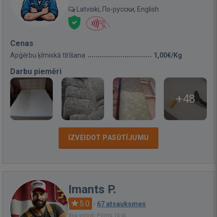
Latviski, По-русски, English
Cenas
Apģērbu ķīmiskā tīrīšana
1,00€/Kg
Darbu piemēri
+48
IZVEIDOT PASŪTĪJUMU
Imants P.
5.0
·
67 atsauksmes
Bija vietnē: Pirms 16 st.