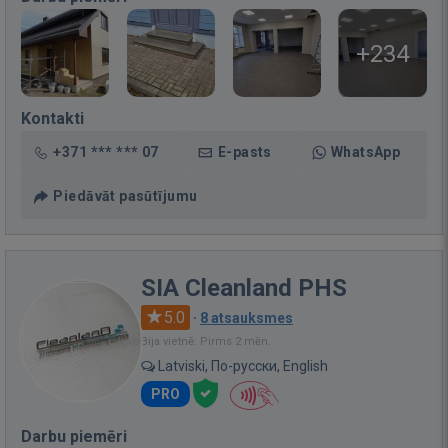
+234
Kontakti
+371 *** *** 07
E-pasts
WhatsApp
Piedāvāt pasūtījumu
SIA Cleanland PHS
5.0
·
8 atsauksmes
Bija vietnē: Pirms 2 mēn.
Latviski, По-русски, English
PRO
Darbu piemēri