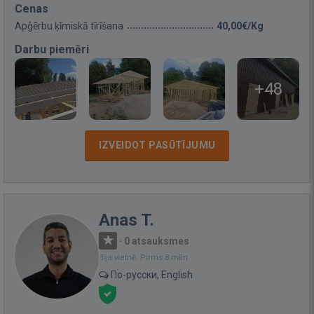
Cenas
Apģērbu ķīmiskā tīrīšana
40,00€/Kg
Darbu piemēri
+48
IZVEIDOT PASŪTĪJUMU
Anas T.
·
0 atsauksmes
Bija vietnē: Pirms 8 mēn.
По-русски, English