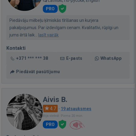
Latviski, По-русски, English
PRO
Piedāvāju mēbeļu ķīmiskās tīrīšanas un kurjera
pakalpojumus. Par izdevīgam cenam. Kvalitatīvi, rūpīgi un
jums ērtā laik...
lasīt vairāk
Kontakti
+371 *** *** 38
E-pasts
WhatsApp
Piedāvāt pasūtījumu
Aivis B.
4.7
·
19 atsauksmes
Bija vietnē: Pirms 20 min.
PRO