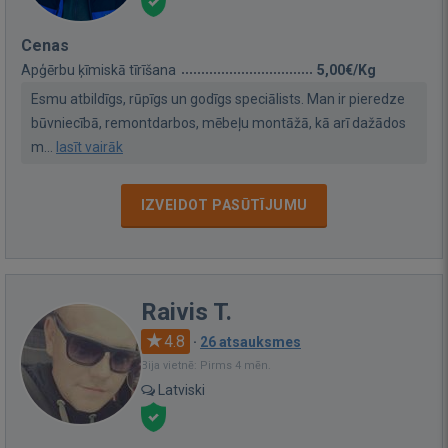
Cenas
Apģērbu ķīmiskā tīrīšana
5,00€/Kg
Esmu atbildīgs, rūpīgs un godīgs speciālists. Man ir pieredze
būvniecībā, remontdarbos, mēbeļu montāžā, kā arī dažādos
m...
lasīt vairāk
IZVEIDOT PASŪTĪJUMU
Raivis T.
4.8
·
26 atsauksmes
Bija vietnē: Pirms 4 mēn.
Latviski