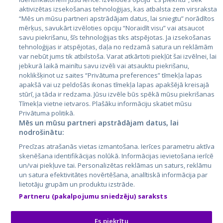
Valstis
aktivizētas izsekošanas tehnoloģijas, kas atbalsta zem virsraksta
Igaunija
“Mēs un mūsu partneri apstrādājam datus, lai sniegtu” norādītos
mērķus, savukārt izvēloties opciju “Noraidīt visu” vai atsaucot
Latvija
savu piekrišanu, šīs tehnoloģijas tiks atspējotas. Ja izsekošanas
tehnoloģijas ir atspējotas, daļa no redzamā satura un reklāmām
Lietuva
var nebūt jums tik atbilstoša. Varat atkārtoti piekļūt šai izvēlnei, lai
jebkurā laikā mainītu savu izvēli vai atsauktu piekrišanu,
noklikšķinot uz saites “Privātuma preferences” tīmekļa lapas
apakšā vai uz peldošās ikonas tīmekļa lapas apakšējā kreisajā
stūrī, ja tāda ir redzama. Jūsu izvēle būs spēkā mūsu piekrišanas
Tīmekļa vietne ietvaros. Plašāku informāciju skatiet mūsu
Privātuma politikā.
Mēs un mūsu partneri apstrādājam datus, lai
nodrošinātu:
City24.lv
CVbankas.lt
Precīzas atrašanās vietas izmantošana. Ierīces parametru aktīva
City24.ee
Kainos.lt
skenēšana identifikācijas nolūkā. Informācijas ievietošana ierīcē
un/vai piekļuve tai. Personalizētas reklāmas un saturs, reklāmu
GetaPro.lv
Paslaugos.lt
un satura efektivitātes novērtēšana, analītiskā informācija par
GetaPro.ee
auto24.ee
lietotāju grupām un produktu izstrāde.
Skelbiu.lt
KV.ee
Partneru (pakalpojumu sniedzēju) saraksts
Autoplius.lt
Osta.ee
Aruodas.lt
KuldneBörs.ee
Es piekrītu