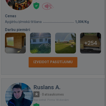
Cenas
Apģērbu ķīmiskā tīrīšana
1,00€/Kg
Darbu piemēri
+254
IZVEIDOT PASŪTĪJUMU
Ruslans A.
·
0 atsauksmes
Bija vietnē: Pirms 18 dienām