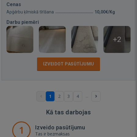
Cenas
Apģērbu ķīmiskā tīrīšana
10,00€/Kg
Darbu piemēri
+2
IZVEIDOT PASŪTĪJUMU
...
1
2
3
4
Kā tas darbojas
1
Izveido pasūtījumu
Tas ir bezmaksas