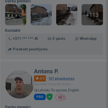
Darbu piemēri
+113
Kontakti
+371 *** *** 45
E-pasts
WhatsApp
Piedāvāt pasūtījumu
Antons P.
4.9
·
107 atsauksmes
Bija vietnē: Pirms 2st. 56 min.
Latviski, По-русски, English
PRO
Darbu piemēri