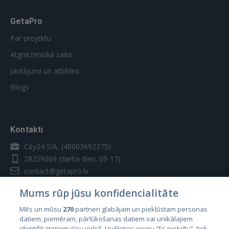
GetaPro
Par projektu
Atgriezeniskā saite
Jautājumi un atbildes
Blogs
Kontakti
City24 SIA, (40003692375)
28259069
(darba dien. 09-17)
contact@getapro.lv
Mums rūp jūsu konfidencialitāte
Mēs un mūsu
270
partneri glabājam un piekļūstam personas
datiem, piemēram, pārlūkošanas datiem vai unikālajiem
identifikatoriem jūsu ierīcē. Izvēloties opciju “Es piekrītu”, tiek