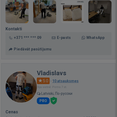
+7
Kontakti
+371 *** *** 09
E-pasts
WhatsApp
Piedāvāt pasūtījumu
Vladislavs
5.0
·
10 atsauksmes
Bija vietnē: Pirms 7 st.
Latviski, По-русски
PRO
Cenas