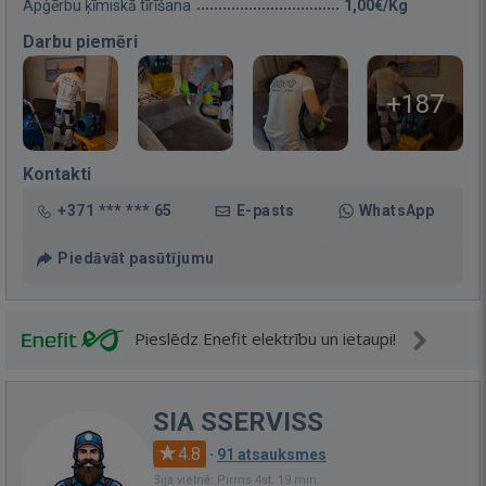
Apģērbu ķīmiskā tīrīšana
1,00€/Kg
Darbu piemēri
+187
Kontakti
+371 *** *** 65
E-pasts
WhatsApp
Piedāvāt pasūtījumu
Pieslēdz Enefit elektrību un ietaupi!
SIA SSERVISS
4.8
·
91 atsauksmes
Bija vietnē: Pirms 4st. 19 min.