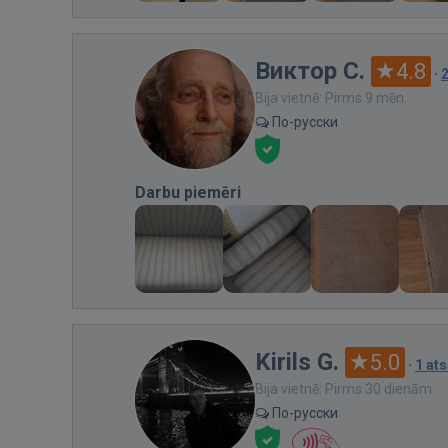
Виктор С.
4.8
·
Bija vietnē: Pirms 9 mēn.
По-русски
Darbu piemēri
Kirils G.
5.0
·
1 at
Bija vietnē: Pirms 30 dienām
По-русски