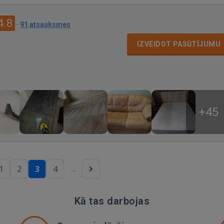
4.8
·
91 atsauksmes
IZVEIDOT PASŪTĪJUMU
+45
...
1
2
3
4
Kā tas darbojas