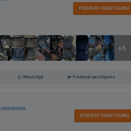
PIEDĀVĀT PASŪTĪJUMU
+6
WhatsApp
Piedāvāt pasūtījumu
5 atsauksmes
IZVEIDOT PASŪTĪJUMU