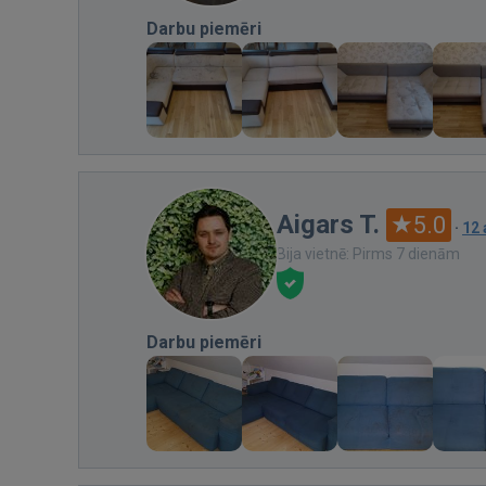
Darbu piemēri
Aigars T.
5.0
·
12
Bija vietnē: Pirms 7 dienām
Darbu piemēri