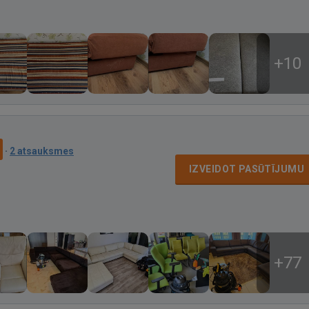
+10
·
2 atsauksmes
IZVEIDOT PASŪTĪJUMU
+77