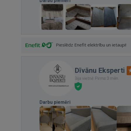
Darbu piemēri
Pieslēdz Enefit elektrību un ietaupi!
Dīvānu Eksperti
Bija vietnē: Pirms 3 mēn.
Darbu piemēri