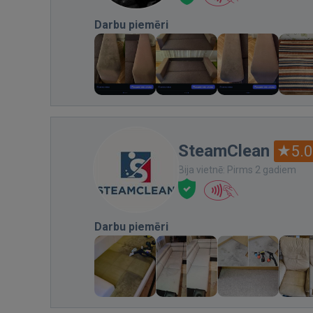
Darbu piemēri
SteamClean
5.0
Bija vietnē: Pirms 2 gadiem
Darbu piemēri