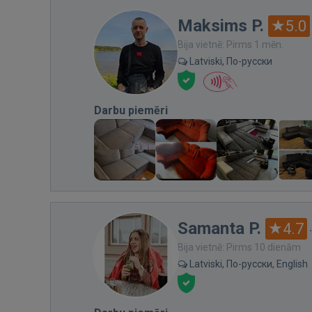
Maksims P.
5.0
Bija vietnē: Pirms 1 mēn.
Latviski, По-русски
Darbu piemēri
Samanta P.
4.7
Bija vietnē: Pirms 10 dienām
Latviski, По-русски, English