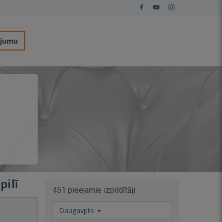
ījumu
pilī
451 pieejamie izpildītāji
Daugavpils