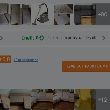
+80
Elektroauto ātrās uzlādes tīkls
5.0
·
10 atsauksmes
IZVEIDOT PASŪTĪJUMU
+12