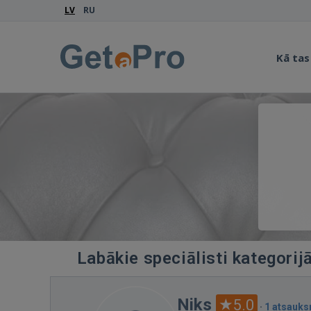
LV
RU
Kā tas
Labākie speciālisti kategorij
Niks
5.0
·
1 atsauk