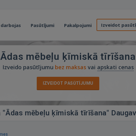
Izveidot pasūt
 darbojas
Pasūtījumi
Pakalpojumi
Ādas mēbeļu ķīmiskā tīrīšana
Izveido pasūtījumu
bez maksas
vai
apskati cenas
IZVEIDOT PASŪTĪJUMU
ā "Ādas mēbeļu ķīmiskā tīrīšana" Daugav
smes