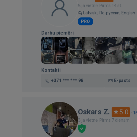
Bija vietnē: Pirms 14 st.
Latviski, По-русски, English
PRO
Darbu piemēri
Kontakti
+371 *** *** 98
E-pasts
Oskars Z.
5.0
·
1
Bija vietnē: Pirms 7 dienām