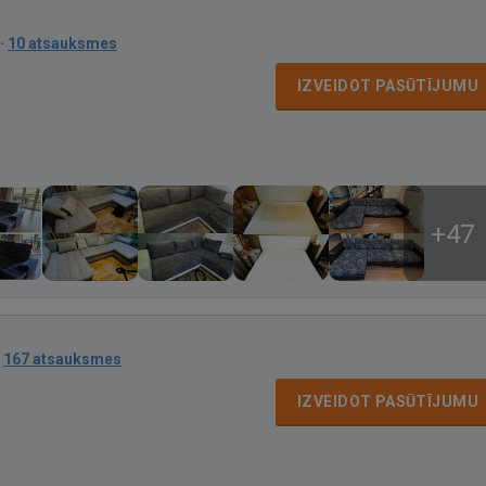
·
10 atsauksmes
IZVEIDOT PASŪTĪJUMU
+47
·
167 atsauksmes
IZVEIDOT PASŪTĪJUMU