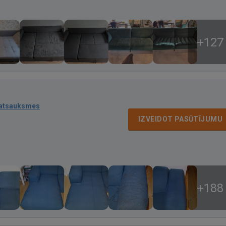
+127
 atsauksmes
IZVEIDOT PASŪTĪJUMU
+188