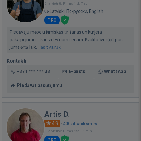
Bija vietnē: Pirms 1 d. 7 st.
Latviski, По-русски, English
PRO
Piedāvāju mēbeļu ķīmiskās tīrīšanas un kurjera
pakalpojumus. Par izdevīgam cenam. Kvalitatīvi, rūpīgi un
jums ērtā laik...
lasīt vairāk
Kontakti
+371 *** *** 38
E-pasts
WhatsApp
Piedāvāt pasūtījumu
Artis D.
4.9
·
400 atsauksmes
Bija vietnē: Pirms 2st. 18 min.
PRO