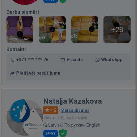
Darbu piemēri
+28
Kontakti
+371 *** *** 76
E-pasts
WhatsApp
Piedāvāt pasūtījumu
Nataļja Kazakova
4.9
·
8 atsauksmes
Bija vietnē: Pirms 2 dienām
Latviski, По-русски, English
PRO