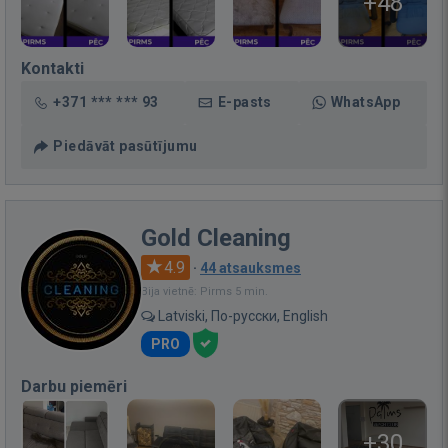
+48
Kontakti
+371 *** *** 93
E-pasts
WhatsApp
Piedāvāt pasūtījumu
Gold Cleaning
4.9
·
44 atsauksmes
Bija vietnē: Pirms 5 min.
Latviski, По-русски, English
PRO
Darbu piemēri
+30