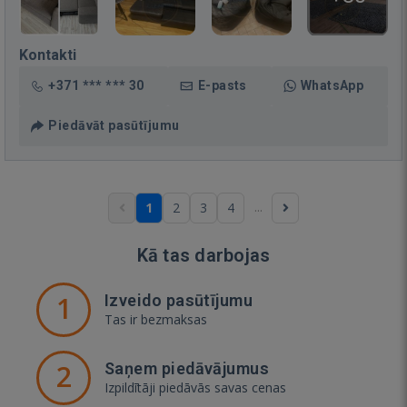
Kontakti
+371 *** *** 30
E-pasts
WhatsApp
Piedāvāt pasūtījumu
...
1
2
3
4
Kā tas darbojas
1
Izveido pasūtījumu
Tas ir bezmaksas
2
Saņem piedāvājumus
Izpildītāji piedāvās savas cenas