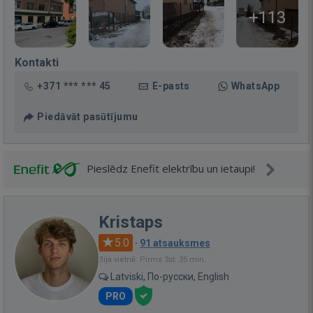
+113
Kontakti
+371 *** *** 45
E-pasts
WhatsApp
Piedāvāt pasūtījumu
Pieslēdz Enefit elektrību un ietaupi!
Kristaps
5.0
·
91 atsauksmes
Bija vietnē: Pirms 3st. 35 min.
Latviski, По-русски, English
PRO