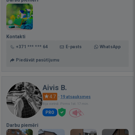
Kontakti
+371 *** *** 64
E-pasts
WhatsApp
Piedāvāt pasūtījumu
Aivis B.
4.7
·
19 atsauksmes
Bija vietnē: Pirms 1st. 17 min.
PRO
Darbu piemēri