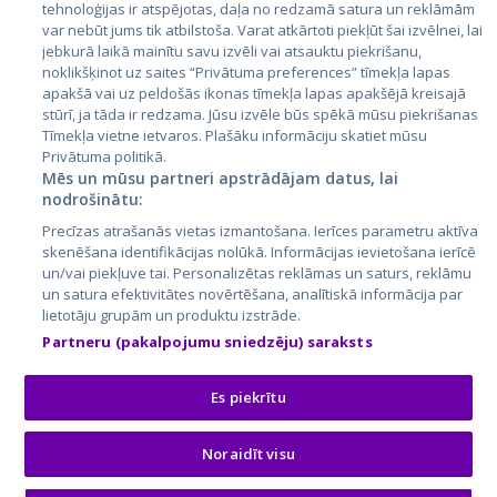
tehnoloģijas ir atspējotas, daļa no redzamā satura un reklāmām
Lietuva
var nebūt jums tik atbilstoša. Varat atkārtoti piekļūt šai izvēlnei, lai
jebkurā laikā mainītu savu izvēli vai atsauktu piekrišanu,
noklikšķinot uz saites “Privātuma preferences” tīmekļa lapas
apakšā vai uz peldošās ikonas tīmekļa lapas apakšējā kreisajā
stūrī, ja tāda ir redzama. Jūsu izvēle būs spēkā mūsu piekrišanas
Tīmekļa vietne ietvaros. Plašāku informāciju skatiet mūsu
Privātuma politikā.
Mēs un mūsu partneri apstrādājam datus, lai
nodrošinātu:
City24.lv
CVbankas.lt
Precīzas atrašanās vietas izmantošana. Ierīces parametru aktīva
City24.ee
Kainos.lt
skenēšana identifikācijas nolūkā. Informācijas ievietošana ierīcē
un/vai piekļuve tai. Personalizētas reklāmas un saturs, reklāmu
GetaPro.lv
Paslaugos.lt
un satura efektivitātes novērtēšana, analītiskā informācija par
GetaPro.ee
auto24.ee
lietotāju grupām un produktu izstrāde.
Skelbiu.lt
KV.ee
Partneru (pakalpojumu sniedzēju) saraksts
Autoplius.lt
Osta.ee
Aruodas.lt
KuldneBörs.ee
Es piekrītu
Noraidīt visu
© 2026 GetaPro. Visas tiesības aizsargātas.