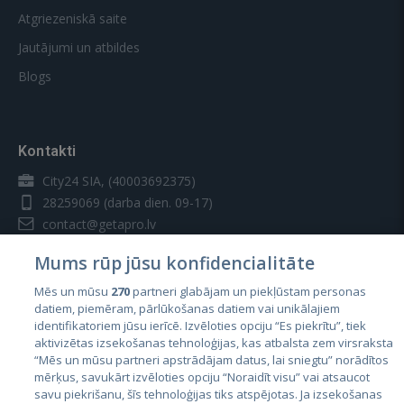
Atgriezeniskā saite
Jautājumi un atbildes
Blogs
Kontakti
City24 SIA, (40003692375)
28259069
(darba dien. 09-17)
contact@getapro.lv
Mums rūp jūsu konfidencialitāte
Mēs un mūsu
270
partneri glabājam un piekļūstam personas
datiem, piemēram, pārlūkošanas datiem vai unikālajiem
identifikatoriem jūsu ierīcē. Izvēloties opciju “Es piekrītu”, tiek
Valstis
aktivizētas izsekošanas tehnoloģijas, kas atbalsta zem virsraksta
Igaunija
“Mēs un mūsu partneri apstrādājam datus, lai sniegtu” norādītos
mērķus, savukārt izvēloties opciju “Noraidīt visu” vai atsaucot
Latvija
savu piekrišanu, šīs tehnoloģijas tiks atspējotas. Ja izsekošanas