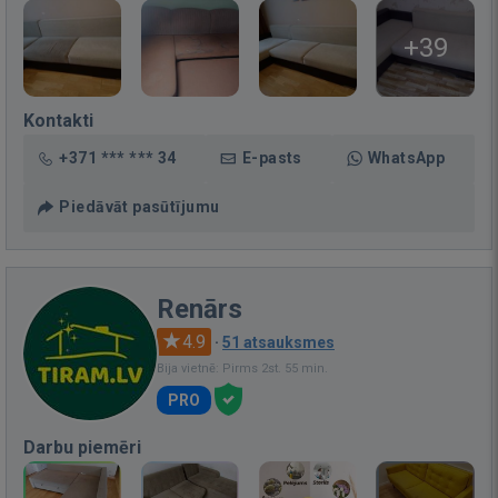
+39
Kontakti
+371 *** *** 34
E-pasts
WhatsApp
Piedāvāt pasūtījumu
Renārs
4.9
·
51 atsauksmes
Bija vietnē: Pirms 2st. 55 min.
PRO
Darbu piemēri