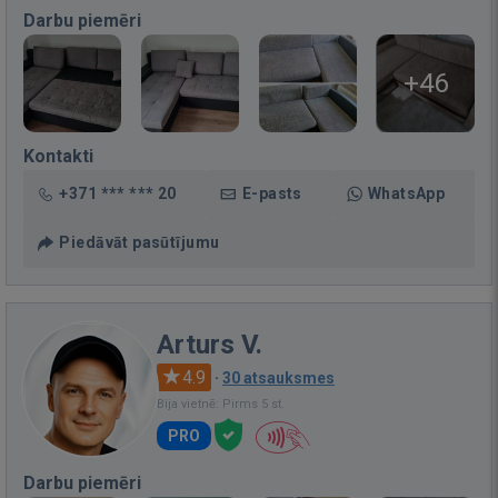
Darbu piemēri
+46
Kontakti
+371 *** *** 20
E-pasts
WhatsApp
Piedāvāt pasūtījumu
Arturs V.
4.9
·
30 atsauksmes
Bija vietnē: Pirms 5 st.
PRO
Darbu piemēri