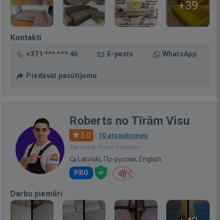
+39
Kontakti
+371 *** *** 46
E-pasts
WhatsApp
Piedāvāt pasūtījumu
Roberts no Tīrām Visu
5.0
·
10 atsauksmes
Bija vietnē: Pirms 6 dienām
Latviski, По-русски, English
PRO
Darbu piemēri