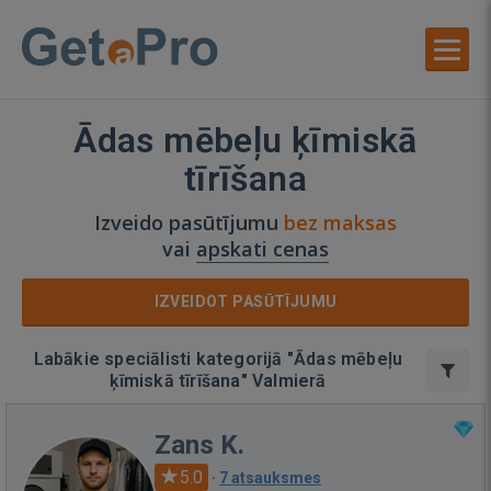
Ādas mēbeļu ķīmiskā
tīrīšana
Izveido pasūtījumu
bez maksas
vai
apskati cenas
IZVEIDOT PASŪTĪJUMU
Labākie speciālisti kategorijā "Ādas mēbeļu
ķīmiskā tīrīšana" Valmierā
Zans K.
5.0
·
7 atsauksmes