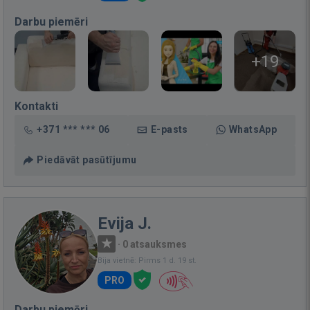
Darbu piemēri
+19
Kontakti
+371 *** *** 06
E-pasts
WhatsApp
Piedāvāt pasūtījumu
Evija J.
·
0 atsauksmes
Bija vietnē: Pirms 1 d. 19 st.
PRO
Darbu piemēri