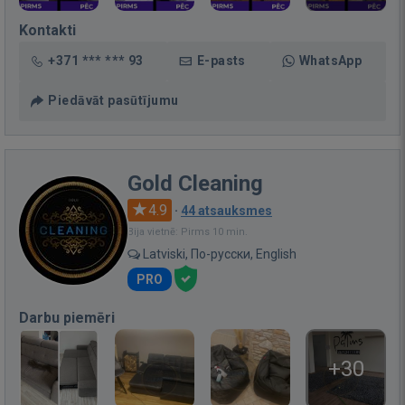
Kontakti
+371 *** *** 93
E-pasts
WhatsApp
Piedāvāt pasūtījumu
Gold Cleaning
4.9
·
44 atsauksmes
Bija vietnē: Pirms 10 min.
Latviski, По-русски, English
PRO
Darbu piemēri
+30