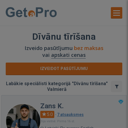
Dīvānu tīrīšana
Izveido pasūtījumu
bez maksas
vai
apskati cenas
IZVEIDOT PASŪTĪJUMU
Labākie speciālisti kategorijā "Dīvānu tīrīšana"
Valmierā
Zans K.
5.0
·
7 atsauksmes
Bija vietnē: Pirms 16 st.