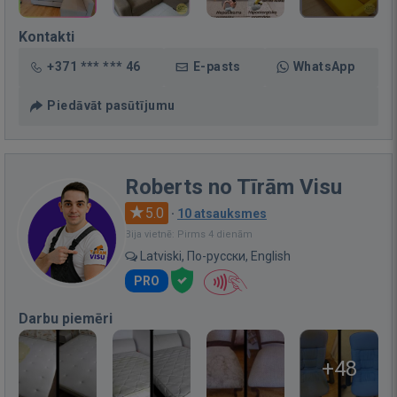
Kontakti
+371 *** *** 46
E-pasts
WhatsApp
Piedāvāt pasūtījumu
Roberts no Tīrām Visu
5.0
·
10 atsauksmes
Bija vietnē: Pirms 4 dienām
Latviski, По-русски, English
PRO
Darbu piemēri
+48