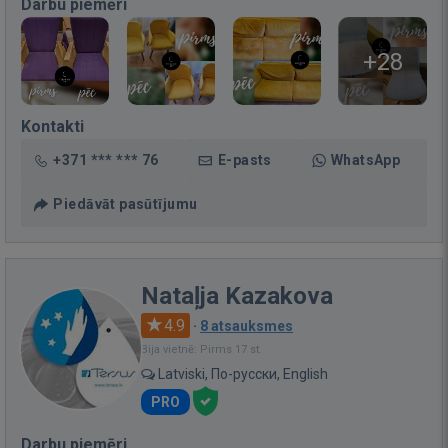
Darbu piemēri
+28
Kontakti
+371 *** *** 76
E-pasts
WhatsApp
Piedāvāt pasūtījumu
Nataļja Kazakova
4.9
·
8 atsauksmes
Bija vietnē: Pirms 17 st.
Latviski, По-русски, English
PRO
Darbu piemēri