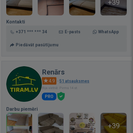
+39
Kontakti
+371 *** *** 34
E-pasts
WhatsApp
Piedāvāt pasūtījumu
Renārs
4.9
·
51 atsauksmes
Bija vietnē: Pirms 14 st.
PRO
Darbu piemēri
+39