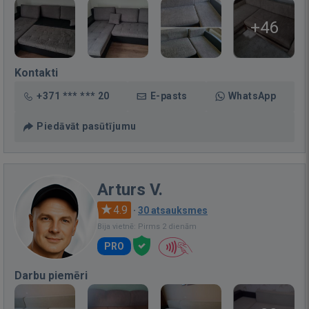
+46
Kontakti
+371 *** *** 20
E-pasts
WhatsApp
Piedāvāt pasūtījumu
Arturs V.
4.9
·
30 atsauksmes
Bija vietnē: Pirms 2 dienām
PRO
Darbu piemēri