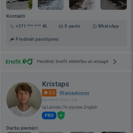
Kontakti
+371 *** *** 45
E-pasts
WhatsApp
Piedāvāt pasūtījumu
Pieslēdz Enefit elektrību un ietaupi!
Kristaps
5.0
·
90 atsauksmes
Bija vietnē: Pirms 13 st.
Latviski, По-русски, English
PRO
Darbu piemēri