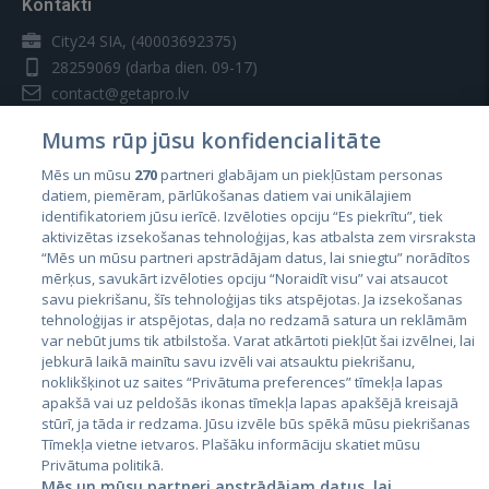
Kontakti
City24 SIA, (40003692375)
28259069
(darba dien. 09-17)
contact@getapro.lv
Mums rūp jūsu konfidencialitāte
Mēs un mūsu
270
partneri glabājam un piekļūstam personas
datiem, piemēram, pārlūkošanas datiem vai unikālajiem
identifikatoriem jūsu ierīcē. Izvēloties opciju “Es piekrītu”, tiek
Valstis
aktivizētas izsekošanas tehnoloģijas, kas atbalsta zem virsraksta
Igaunija
“Mēs un mūsu partneri apstrādājam datus, lai sniegtu” norādītos
mērķus, savukārt izvēloties opciju “Noraidīt visu” vai atsaucot
Latvija
savu piekrišanu, šīs tehnoloģijas tiks atspējotas. Ja izsekošanas
tehnoloģijas ir atspējotas, daļa no redzamā satura un reklāmām
Lietuva
var nebūt jums tik atbilstoša. Varat atkārtoti piekļūt šai izvēlnei, lai
jebkurā laikā mainītu savu izvēli vai atsauktu piekrišanu,
noklikšķinot uz saites “Privātuma preferences” tīmekļa lapas
apakšā vai uz peldošās ikonas tīmekļa lapas apakšējā kreisajā
stūrī, ja tāda ir redzama. Jūsu izvēle būs spēkā mūsu piekrišanas
Tīmekļa vietne ietvaros. Plašāku informāciju skatiet mūsu
Privātuma politikā.
Mēs un mūsu partneri apstrādājam datus, lai