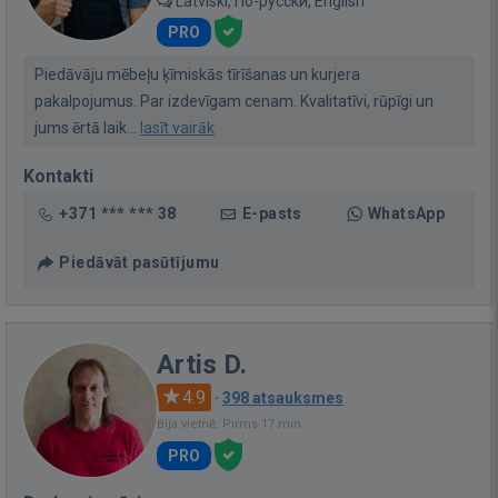
Latviski, По-русски, English
PRO
Piedāvāju mēbeļu ķīmiskās tīrīšanas un kurjera
pakalpojumus. Par izdevīgam cenam. Kvalitatīvi, rūpīgi un
jums ērtā laik...
lasīt vairāk
Kontakti
+371 *** *** 38
E-pasts
WhatsApp
Piedāvāt pasūtījumu
Artis D.
4.9
·
398 atsauksmes
Bija vietnē: Pirms 17 min.
PRO