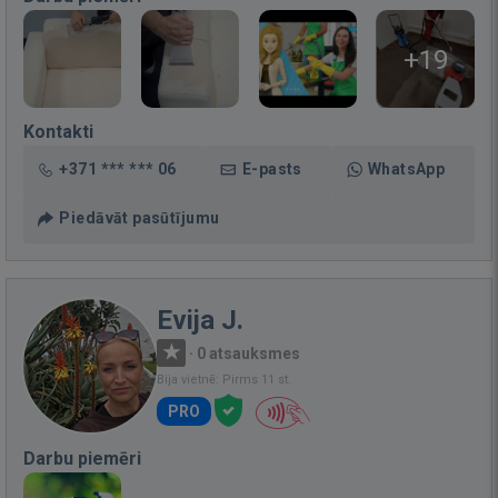
+19
Kontakti
+371 *** *** 06
E-pasts
WhatsApp
Piedāvāt pasūtījumu
Evija J.
·
0 atsauksmes
Bija vietnē: Pirms 11 st.
PRO
Darbu piemēri