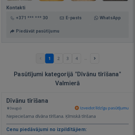
Kontakti
+371 *** *** 30
E-pasts
WhatsApp
Piedāvāt pasūtījumu
...
1
2
3
4
Pasūtījumi kategorijā "Dīvānu tīrīšana"
Valmierā
Dīvānu tīrīšana
Izveidot līdzīgu pasūtījumu
Dauguļi
Nepieciešama dīvāna tīrīšana. Ķīmiskā tīrišana
Cenu piedāvājumi no izpildītājiem: