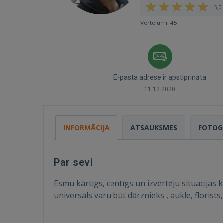
5,0 
Vērtējumi: 45
E-pasta adrese ir apstiprināta
11.12.2020
INFORMĀCIJA
ATSAUKSMES
FOTOG
Par sevi
Esmu kārtīgs, centīgs un izvērtēju situacijas
universāls varu būt dārznieks , aukle, florist