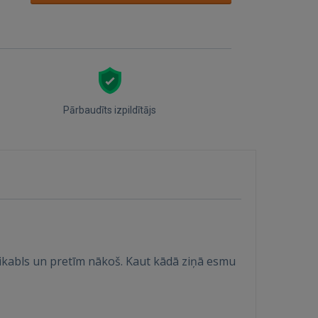
Pārbaudīts izpildītājs
unikabls un pretīm nākoš. Kaut kādā ziņā esmu