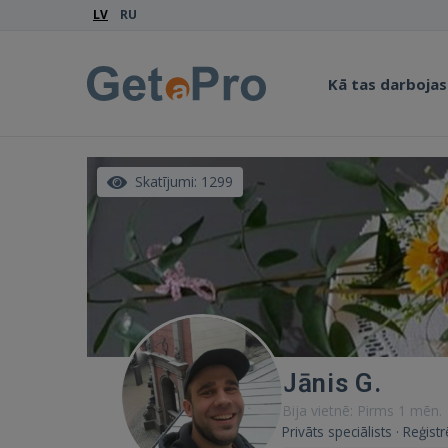
LV
RU
Kā tas darbojas
Skatījumi: 1299
Jānis G.
Bija vietnē: Pirms 1 mēn.
Privāts speciālists · Reģis