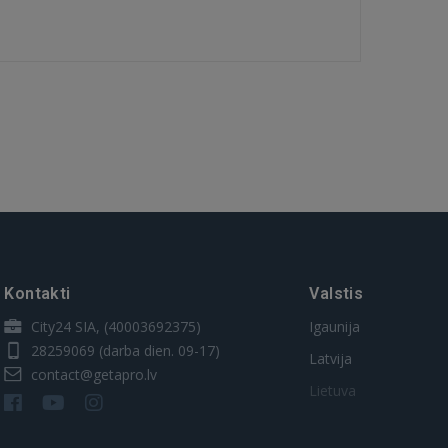
Kontakti
Valstis
City24 SIA, (40003692375)
Igaunija
28259069
(darba dien. 09-17)
Latvija
contact@getapro.lv
Lietuva