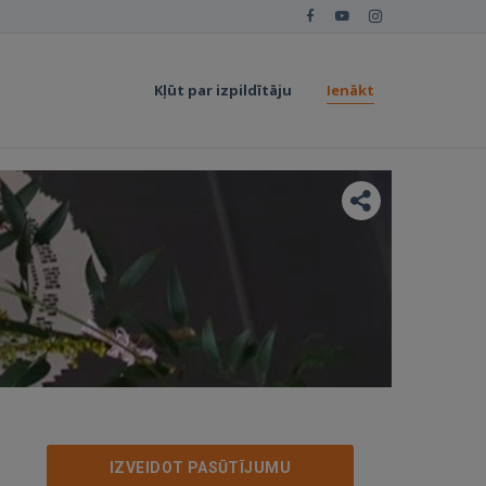
Kļūt par izpildītāju
Ienākt
IZVEIDOT PASŪTĪJUMU