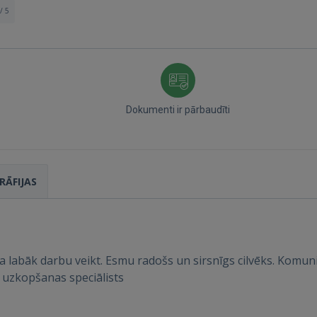
/ 5
Dokumenti ir pārbaudīti
RĀFIJAS
 ka labāk darbu veikt. Esmu radošs un sirsnīgs cilvēks. Kom
Ienākt
s, uzkopšanas speciālists