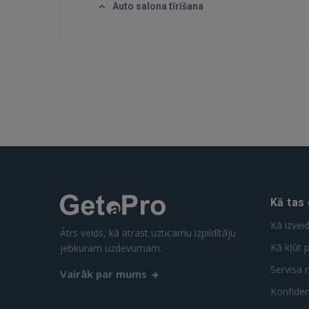
Auto salona tīrīšana
Kā tas
Kā izvei
Ātrs veids, kā atrast uzticamu izpildītāju
Kā kļūt p
jebkuram uzdevumam.
Servisa 
Vairāk par mums
Konfidenc