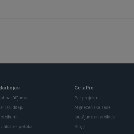
 darbojas
GetaPro
dot pasūtījumu
Par projektu
ar izpildītāju
Atgriezeniskā saite
noteikumi
Jautājumi un atbildes
ialitātes politika
Blogs