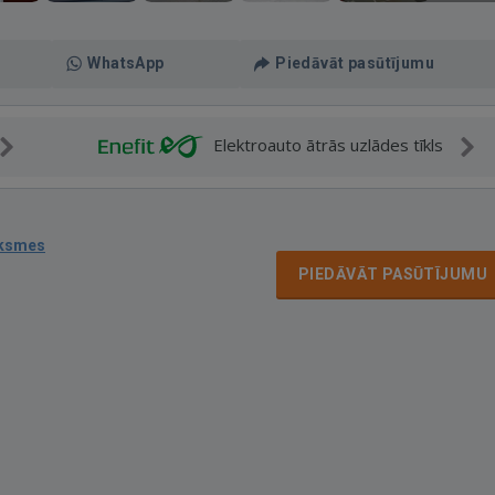
WhatsApp
Piedāvāt pasūtījumu
Elektroauto ātrās uzlādes tīkls
uksmes
PIEDĀVĀT PASŪTĪJUMU