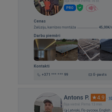
Bija vietnē: Pirms 16 st.
PRO
Cenas
Žalūziju, karnīzes montāža
45,00€/
Darbu piemēri
Kontakti
+371 *** *** 99
E-pasts
Antons P.
4.9
·
1
Bija vietnē: Pirms 13 min.
Latviski, По-русски, English