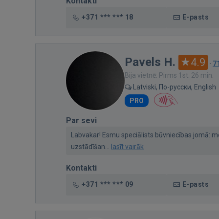
Kontakti
+371 *** *** 18
E-pasts
Pavels H.
4.9
·
7
Bija vietnē: Pirms 1st. 26 min.
Latviski, По-русски, English
PRO
Par sevi
Labvakar! Esmu speciālists būvniecības jomā: 
uzstādīšan...
lasīt vairāk
Kontakti
+371 *** *** 09
E-pasts