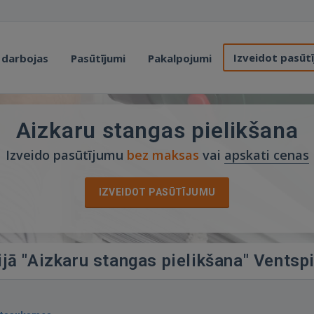
Izveidot pasūt
 darbojas
Pasūtījumi
Pakalpojumi
Aizkaru stangas pielikšana
Izveido pasūtījumu
bez maksas
vai
apskati cenas
IZVEIDOT PASŪTĪJUMU
ijā "Aizkaru stangas pielikšana" Ventspi