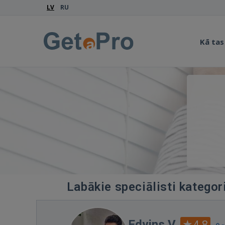
LV
RU
Kā tas
Labākie speciālisti kategor
Edvins V.
4.8