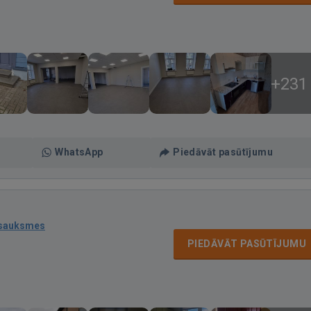
+231
WhatsApp
Piedāvāt pasūtījumu
tsauksmes
PIEDĀVĀT PASŪTĪJUMU