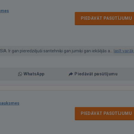
smes
PIEDĀVĀT PASŪTĪJUMU
SIA. Ir gan pieredzējuši santehniķi gan jumiķi gan iekšējās a...
lasīt vairāk
WhatsApp
Piedāvāt pasūtījumu
tsauksmes
PIEDĀVĀT PASŪTĪJUMU