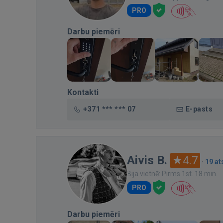
PRO
Darbu piemēri
Kontakti
+371 *** *** 07
E-pasts
Aivis B.
4.7
·
19 a
Bija vietnē: Pirms 1st. 18 min.
PRO
Darbu piemēri