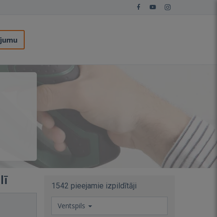
ījumu
lī
1542 pieejamie izpildītāji
Ventspils