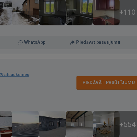
+110
WhatsApp
Piedāvāt pasūtījumu
29 atsauksmes
PIEDĀVĀT PASŪTĪJUMU
+554