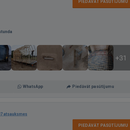
PIEDĀVĀT PASŪTĪJUMU
stunda
+31
WhatsApp
Piedāvāt pasūtījumu
07 atsauksmes
PIEDĀVĀT PASŪTĪJUMU