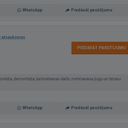
WhatsApp
Piedāvāt pasūtījumu
1 atsauksmes
PIEDĀVĀT PASŪTĪJUMU
montāža, demontāža, betonēšanas darbi, metinasana,žogu un terasu
WhatsApp
Piedāvāt pasūtījumu