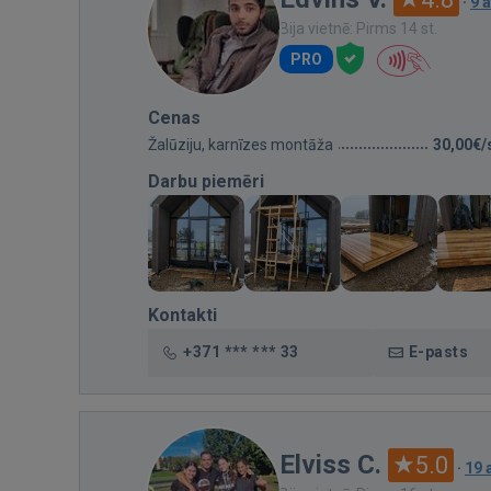
·
9 
Bija vietnē: Pirms 14 st.
PRO
Cenas
Žalūziju, karnīzes montāža
30,00€/
Darbu piemēri
Kontakti
+371 *** *** 33
E-pasts
Elviss C.
5.0
·
19 