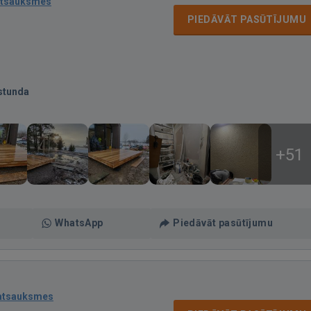
atsauksmes
PIEDĀVĀT PASŪTĪJUMU
stunda
+51
WhatsApp
Piedāvāt pasūtījumu
atsauksmes