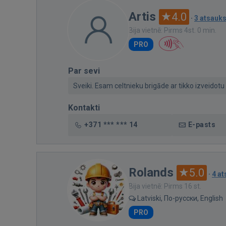
Artis
4.0
·
3 atsauk
Bija vietnē: Pirms 4st. 0 min.
PRO
Par sevi
Sveiki. Esam celtnieku brigāde ar tikko izveidotu 
Kontakti
+371 *** *** 14
E-pasts
Rolands
5.0
·
4 a
Bija vietnē: Pirms 16 st.
Latviski, По-русски, English
PRO