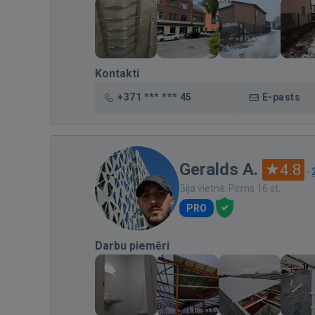
Kontakti
+371 *** *** 45
E-pasts
Geralds A.
4.8
·
Bija vietnē: Pirms 16 st.
PRO
Darbu piemēri