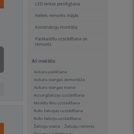
LED lentas pieslēgšana
Neliels remonts mājās
Konstrukciju montāža
Pastkastīšu uzstādīšana un
remonts
Arī meklēts
Aizkaru pielikšana
Aizkaru stangas demontāža
Aizkaru stangas maiņa
Aizsargžalūziju uzstādīšana
Moskītu tīklu uzstādīšana
Rullo žaluzijas uzstādīšana
Rullo žalūziju uzstādīšana
Žalūziju maiņa
Žalūziju remonts