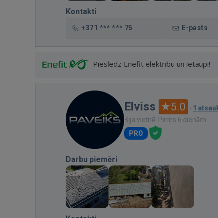
Kontakti
+371 *** *** 75
E-pasts
Pieslēdz Enefit elektrību un ietaupi!
Elviss
5.0
·
1 atsa
Bija vietnē: Pirms 6 dienām
PRO
Darbu piemēri