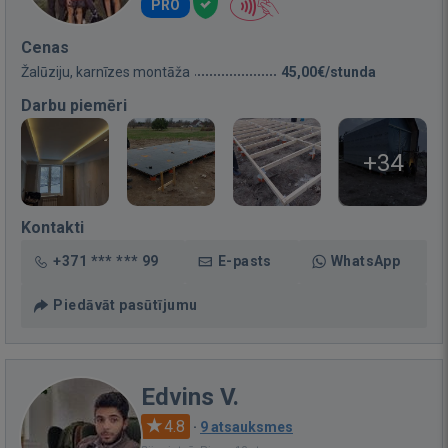
PRO
Cenas
Žalūziju, karnīzes montāža
45,00€/stunda
Darbu piemēri
+34
Kontakti
+371 *** *** 99
E-pasts
WhatsApp
Piedāvāt pasūtījumu
Edvins V.
4.8
·
9 atsauksmes