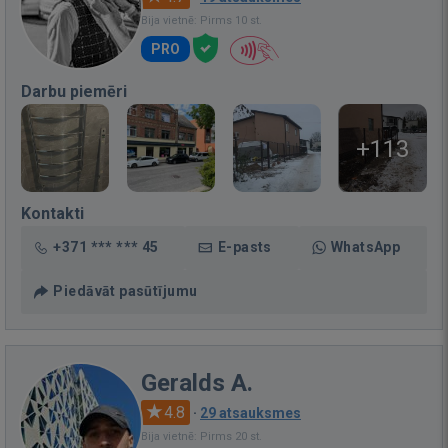
Bija vietnē: Pirms 10 st.
PRO
Darbu piemēri
+113
Kontakti
+371 *** *** 45
E-pasts
WhatsApp
Piedāvāt pasūtījumu
Geralds A.
4.8
·
29 atsauksmes
Bija vietnē: Pirms 20 st.