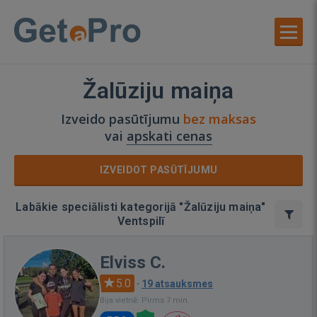
Žalūziju maiņa
Izveido pasūtījumu
bez maksas
vai
apskati cenas
IZVEIDOT PASŪTĪJUMU
Labākie speciālisti kategorijā "Žalūziju maiņa"
Ventspilī
Elviss C.
5.0
·
19 atsauksmes
Bija vietnē: Pirms 7 min.