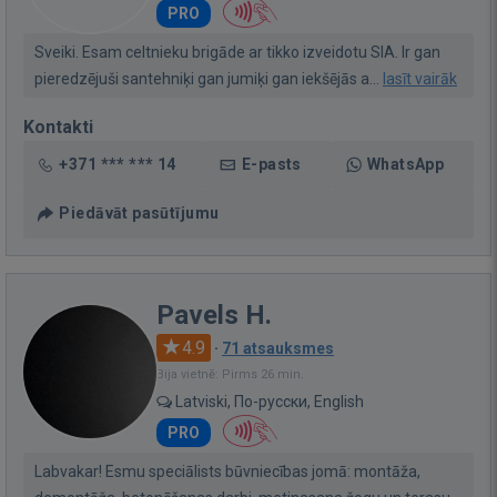
PRO
Sveiki. Esam celtnieku brigāde ar tikko izveidotu SIA. Ir gan
pieredzējuši santehniķi gan jumiķi gan iekšējās a...
lasīt vairāk
Kontakti
+371 *** *** 14
E-pasts
WhatsApp
Piedāvāt pasūtījumu
Pavels H.
4.9
·
71 atsauksmes
Bija vietnē: Pirms 26 min.
Latviski, По-русски, English
PRO
Labvakar! Esmu speciālists būvniecības jomā: montāža,