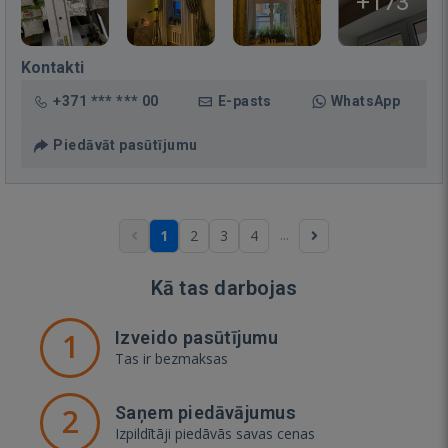
+173
Kontakti
+371 *** *** 00
E-pasts
WhatsApp
Piedāvāt pasūtījumu
...
1
2
3
4
Kā tas darbojas
1
Izveido pasūtījumu
Tas ir bezmaksas
2
Saņem piedāvājumus
Izpildītāji piedāvās savas cenas