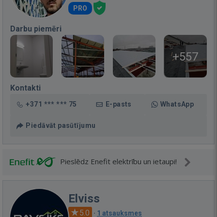
PRO
Darbu piemēri
+557
Kontakti
+371 *** *** 75
E-pasts
WhatsApp
Piedāvāt pasūtījumu
Pieslēdz Enefit elektrību un ietaupi!
Elviss
5.0
·
1 atsauksmes