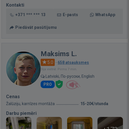
Kontakti
+371 *** *** 13
E-pasts
WhatsApp
Piedāvāt pasūtījumu
Maksims L.
5.0
·
658 atsauksmes
Bija vietnē: Pirms 7 min.
Latviski, По-русски, English
PRO
Cenas
Žalūziju, karnīzes montāža
15-20€/stunda
Darbu piemēri