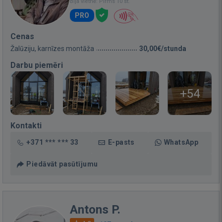
Bija vietnē: Pirms 10 st.
PRO
Cenas
Žalūziju, karnīzes montāža
30,00€/stunda
Darbu piemēri
+54
Kontakti
+371 *** *** 33
E-pasts
WhatsApp
Piedāvāt pasūtījumu
Antons P.