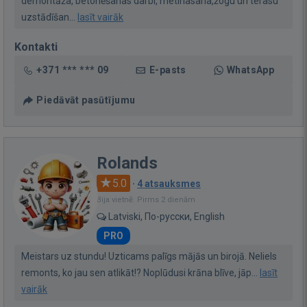
demontāža, betonēšanas darbi, metinasana,žogu un terasu
uzstādīšan...
lasīt vairāk
Kontakti
+371 *** *** 09
E-pasts
WhatsApp
Piedāvāt pasūtījumu
Rolands
5.0
·
4 atsauksmes
Bija vietnē: Pirms 2 dienām
Latviski, По-русски, English
PRO
Meistars uz stundu! Uzticams palīgs mājās un birojā. Neliels
remonts, ko jau sen atlikāt!? Noplūdusi krāna blīve, jāp...
lasīt
vairāk