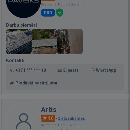
Bija vietnē: Pirms 3 dienām
PRO
Darbu piemēri
Kontakti
+371 *** *** 18
E-pasts
WhatsApp
Piedāvāt pasūtījumu
Artis
4.0
·
3 atsauksmes
Bija vietnē: Pirms 14 min.