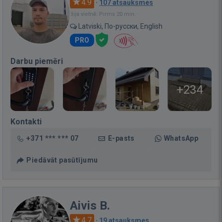
4.9
·
107 atsauksmes
Bija vietnē: Pirms 20 min.
Latviski, По-русски, English
PRO
Darbu piemēri
+234
Kontakti
+371 *** *** 07
E-pasts
WhatsApp
Piedāvāt pasūtījumu
Aivis B.
4.7
·
19 atsauksmes