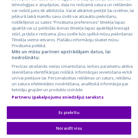
tehnoloģijas ir atspējotas, daļa no redzamā satura un reklāmām
Lietuva
var nebūt jums tik atbilstoša. Varat atkārtoti piekļūt šai izvēlnei, lai
jebkurā laikā mainītu savu izvēli vai atsauktu piekrišanu,
noklikšķinot uz saites “Privātuma preferences” tīmekļa lapas
apakšā vai uz peldošās ikonas tīmekļa lapas apakšējā kreisajā
stūrī, ja tāda ir redzama. Jūsu izvēle būs spēkā mūsu piekrišanas
Tīmekļa vietne ietvaros. Plašāku informāciju skatiet mūsu
Privātuma politikā.
Mēs un mūsu partneri apstrādājam datus, lai
nodrošinātu:
City24.lv
CVbankas.lt
Precīzas atrašanās vietas izmantošana. Ierīces parametru aktīva
City24.ee
Kainos.lt
skenēšana identifikācijas nolūkā. Informācijas ievietošana ierīcē
un/vai piekļuve tai. Personalizētas reklāmas un saturs, reklāmu
GetaPro.lv
Paslaugos.lt
un satura efektivitātes novērtēšana, analītiskā informācija par
GetaPro.ee
auto24.ee
lietotāju grupām un produktu izstrāde.
Skelbiu.lt
KV.ee
Partneru (pakalpojumu sniedzēju) saraksts
Autoplius.lt
Osta.ee
Aruodas.lt
KuldneBörs.ee
Es piekrītu
Noraidīt visu
© 2026 GetaPro. Visas tiesības aizsargātas.