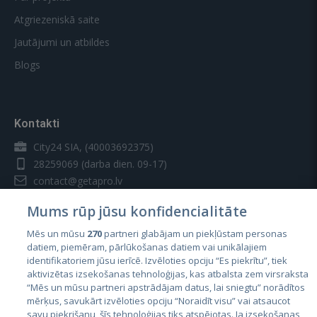
Atgriezeniskā saite
Jautājumi un atbildes
Blogs
Kontakti
City24 SIA, (40003692375)
28259069
(darba dien. 09-17)
contact@getapro.lv
Mums rūp jūsu konfidencialitāte
Mēs un mūsu
270
partneri glabājam un piekļūstam personas
datiem, piemēram, pārlūkošanas datiem vai unikālajiem
identifikatoriem jūsu ierīcē. Izvēloties opciju “Es piekrītu”, tiek
Valstis
aktivizētas izsekošanas tehnoloģijas, kas atbalsta zem virsraksta
Igaunija
“Mēs un mūsu partneri apstrādājam datus, lai sniegtu” norādītos
mērķus, savukārt izvēloties opciju “Noraidīt visu” vai atsaucot
Latvija
savu piekrišanu, šīs tehnoloģijas tiks atspējotas. Ja izsekošanas