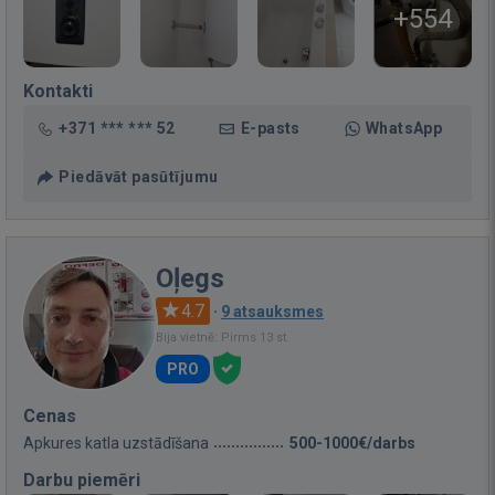
+554
Kontakti
+371 *** *** 52
E-pasts
WhatsApp
Piedāvāt pasūtījumu
Oļegs
4.7
·
9 atsauksmes
Bija vietnē: Pirms 13 st.
PRO
Cenas
Apkures katla uzstādīšana
500-1000€/darbs
Darbu piemēri