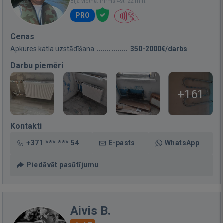
Bija vietnē: Pirms 4st. 22 min.
PRO
Cenas
Apkures katla uzstādīšana
350-2000€/darbs
Darbu piemēri
+161
Kontakti
+371 *** *** 54
E-pasts
WhatsApp
Piedāvāt pasūtījumu
Aivis B.