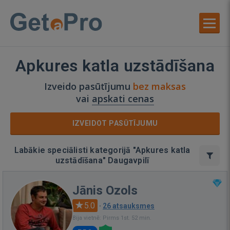
Apkures katla uzstādīšana
Izveido pasūtījumu
bez maksas
vai
apskati cenas
IZVEIDOT PASŪTĪJUMU
Labākie speciālisti kategorijā "Apkures katla
uzstādīšana" Daugavpilī
Jānis Ozols
5.0
·
26 atsauksmes
Bija vietnē: Pirms 1st. 52 min.