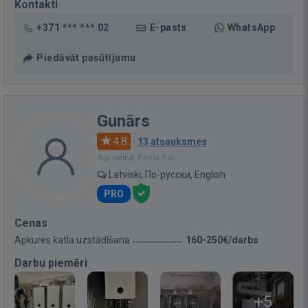
Kontakti
+371 *** *** 02
E-pasts
WhatsApp
Piedāvāt pasūtījumu
Gunārs
4.8
·
13 atsauksmes
Bija vietnē: Pirms 7 st.
Latviski, По-русски, English
PRO
Cenas
Apkures katla uzstādīšana
160-250€/darbs
Darbu piemēri
+5