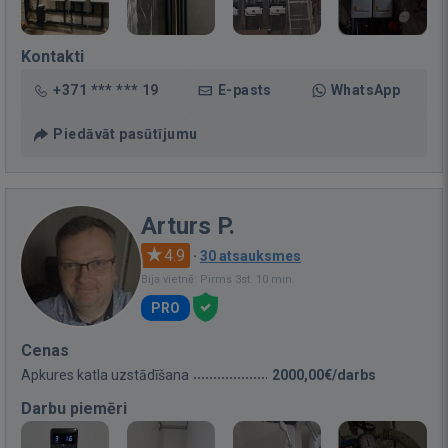
Kontakti
+371 *** *** 19
E-pasts
WhatsApp
Piedāvāt pasūtījumu
Arturs P.
4.9
·
30 atsauksmes
Bija vietnē: Pirms 3st. 10 min.
PRO
Cenas
Apkures katla uzstādīšana
2000,00€/darbs
Darbu piemēri