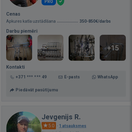
PRO
Cenas
Apkures katla uzstādīšana
350-850€/darbs
Darbu piemēri
+15
Kontakti
+371 *** *** 49
E-pasts
WhatsApp
Piedāvāt pasūtījumu
Jevgenijs R.
5.0
·
1 atsauksmes