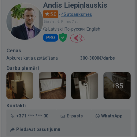
Andis Liepiņlauskis
5.0
·
45 atsauksmes
Bija vietnē: Pirms 7 st.
Latviski, По-русски, English
PRO
Cenas
Apkures katla uzstādīšana
300-3000€/darbs
Darbu piemēri
+85
Kontakti
+371 *** *** 00
E-pasts
WhatsApp
Piedāvāt pasūtījumu