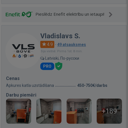
Pieslēdz Enefit elektrību un ietaupi!
Vladislavs S.
4.9
·
49 atsauksmes
Bija vietnē: Pirms 1st. 8 min.
Latviski, По-русски
PRO
Cenas
Apkures katla uzstādīšana
450-750€/darbs
Darbu piemēri
+189