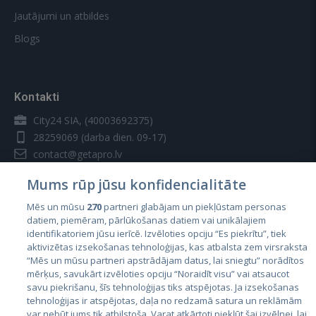
Jautājumi un atbildes
Blogs
Kontakti
City24 SIA, (40003692375)
28259069
(darba dien. 09-17)
contact@getapro.lv
Mums rūp jūsu konfidencialitāte
Mēs un mūsu
270
partneri glabājam un piekļūstam personas
datiem, piemēram, pārlūkošanas datiem vai unikālajiem
identifikatoriem jūsu ierīcē. Izvēloties opciju “Es piekrītu”, tiek
Valstis
aktivizētas izsekošanas tehnoloģijas, kas atbalsta zem virsraksta
Igaunija
“Mēs un mūsu partneri apstrādājam datus, lai sniegtu” norādītos
mērķus, savukārt izvēloties opciju “Noraidīt visu” vai atsaucot
Latvija
savu piekrišanu, šīs tehnoloģijas tiks atspējotas. Ja izsekošanas
tehnoloģijas ir atspējotas, daļa no redzamā satura un reklāmām
Lietuva
var nebūt jums tik atbilstoša. Varat atkārtoti piekļūt šai izvēlnei, lai