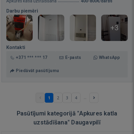
Apkures katla uzstādīšana
400-800€/darbs
Darbu piemēri
+3
Kontakti
+371 *** *** 17
E-pasts
WhatsApp
Piedāvāt pasūtījumu
...
1
2
3
4
Pasūtījumi kategorijā "Apkures katla
uzstādīšana" Daugavpilī