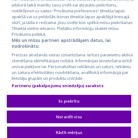
jebkurā laikā mainītu savu izvēli vai atsauktu piekrišanu,
noklikšķinot uz saites “Privātuma preferences” tīmekļa lapas
apakšā vai uz peldošās ikonas tīmekļa lapas apakšējā kreisajā
stūrī, ja tāda ir redzama. Jūsu izvēle būs spēkā mūsu piekrišanas
Tīmekļa vietne ietvaros. Plašāku informāciju skatiet mūsu
Privātuma politikā.
Mēs un mūsu partneri apstrādājam datus, lai
nodrošinātu:
City24.lv
CVbankas.lt
Precīzas atrašanās vietas izmantošana. Ierīces parametru aktīva
City24.ee
Kainos.lt
skenēšana identifikācijas nolūkā. Informācijas ievietošana ierīcē
un/vai piekļuve tai. Personalizētas reklāmas un saturs, reklāmu
GetaPro.lv
Paslaugos.lt
un satura efektivitātes novērtēšana, analītiskā informācija par
GetaPro.ee
auto24.ee
lietotāju grupām un produktu izstrāde.
Skelbiu.lt
KV.ee
Partneru (pakalpojumu sniedzēju) saraksts
Autoplius.lt
Osta.ee
Aruodas.lt
KuldneBörs.ee
Es piekrītu
Noraidīt visu
© 2026 GetaPro. Visas tiesības aizsargātas.
Rādīt mērķus