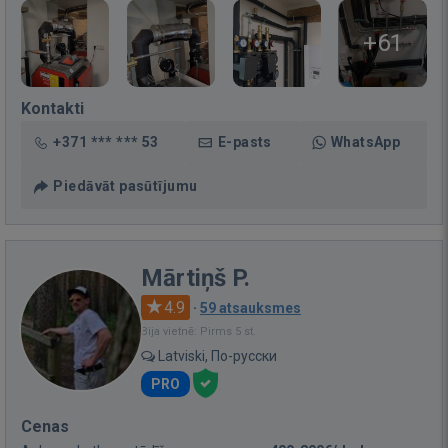
+61
Kontakti
+371 *** *** 53
E-pasts
WhatsApp
Piedāvāt pasūtījumu
Mārtiņš P.
4.9
·
59 atsauksmes
Bija vietnē: Pirms 5 st.
Latviski, По-русски
PRO
Cenas