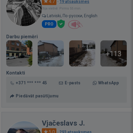
4.7
·
19 atsauksmes
Bija vietnē: Pirms 55 min.
Latviski, По-русски, English
PRO
Darbu piemēri
+113
Kontakti
+371 *** *** 45
E-pasts
WhatsApp
Piedāvāt pasūtījumu
Vjačeslavs J.
5.0
·
293 atsauksmes