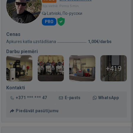
Bija vietnē: Pirms 5 min.
Latviski, По-русски
PRO
Cenas
Apkures katla uzstādīšana
1,00€/darbs
Darbu piemēri
+419
Kontakti
+371 *** *** 47
E-pasts
WhatsApp
Piedāvāt pasūtījumu