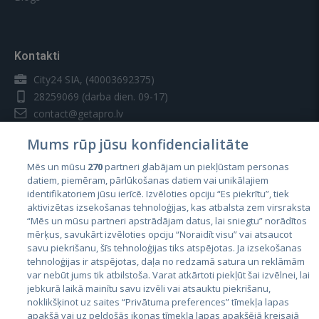
Kontakti
City24 SIA, (40003692375)
28259069
(darba dien. 09-17)
contact@getapro.lv
Mums rūp jūsu konfidencialitāte
Mēs un mūsu
270
partneri glabājam un piekļūstam personas
datiem, piemēram, pārlūkošanas datiem vai unikālajiem
identifikatoriem jūsu ierīcē. Izvēloties opciju “Es piekrītu”, tiek
Valstis
aktivizētas izsekošanas tehnoloģijas, kas atbalsta zem virsraksta
Igaunija
“Mēs un mūsu partneri apstrādājam datus, lai sniegtu” norādītos
mērķus, savukārt izvēloties opciju “Noraidīt visu” vai atsaucot
Latvija
savu piekrišanu, šīs tehnoloģijas tiks atspējotas. Ja izsekošanas
tehnoloģijas ir atspējotas, daļa no redzamā satura un reklāmām
Lietuva
var nebūt jums tik atbilstoša. Varat atkārtoti piekļūt šai izvēlnei, lai
jebkurā laikā mainītu savu izvēli vai atsauktu piekrišanu,
noklikšķinot uz saites “Privātuma preferences” tīmekļa lapas
apakšā vai uz peldošās ikonas tīmekļa lapas apakšējā kreisajā