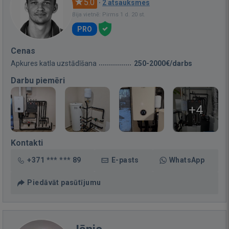
5.0
·
2 atsauksmes
Bija vietnē: Pirms 1 d. 20 st.
PRO
Cenas
Apkures katla uzstādīšana
250-2000€/darbs
Darbu piemēri
+4
Kontakti
+371 *** *** 89
E-pasts
WhatsApp
Piedāvāt pasūtījumu