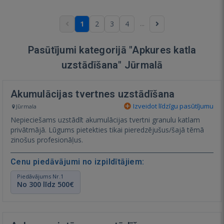
...
1
2
3
4
Pasūtījumi kategorijā "Apkures katla
uzstādīšana" Jūrmalā
Akumulācijas tvertnes uzstādīšana
Izveidot līdzīgu pasūtījumu
Jūrmala
Nepieciešams uzstādīt akumulācijas tvertni granulu katlam
privātmājā. Lūgums pietekties tikai pieredzējušus/šajā tēmā
zinošus profesionāļus.
Cenu piedāvājumi no izpildītājiem:
Piedāvājums Nr.1
No 300 līdz 500€