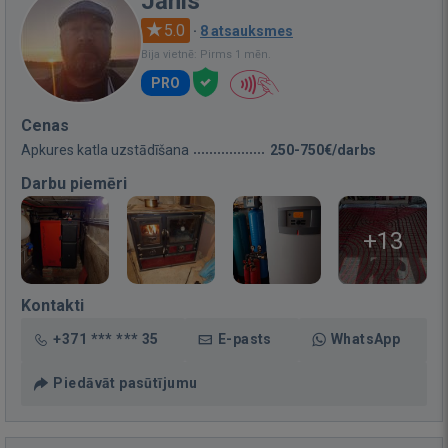
Jānis
5.0
·
8 atsauksmes
Bija vietnē: Pirms 1 mēn.
PRO
Cenas
Apkures katla uzstādīšana
250-750€/darbs
Darbu piemēri
+13
Kontakti
+371 *** *** 35
E-pasts
WhatsApp
Piedāvāt pasūtījumu