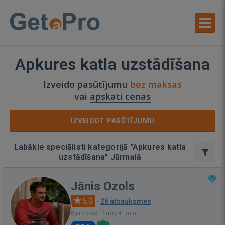
Apkures katla uzstādīšana
Izveido pasūtījumu
bez maksas
vai
apskati cenas
IZVEIDOT PASŪTĪJUMU
Labākie speciālisti kategorijā "Apkures katla
uzstādīšana" Jūrmalā
Jānis Ozols
5.0
·
26 atsauksmes
Bija vietnē: Pirms 41 min.