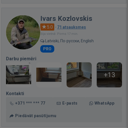
Ivars Kozlovskis
5.0
·
71 atsauksmes
Bija vietnē: Pirms 17 min.
Latviski, По-русски, English
PRO
Darbu piemēri
+13
Kontakti
+371 *** *** 77
E-pasts
WhatsApp
Piedāvāt pasūtījumu