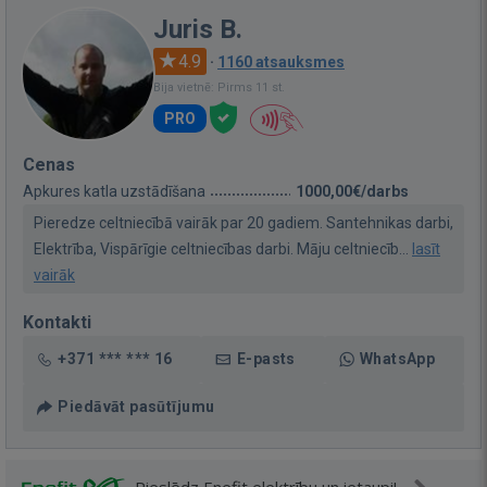
Juris B.
4.9
·
1160 atsauksmes
Bija vietnē: Pirms 11 st.
PRO
Cenas
Apkures katla uzstādīšana
1000,00€/darbs
Pieredze celtniecībā vairāk par 20 gadiem. Santehnikas darbi,
Elektrība, Vispārīgie celtniecības darbi. Māju celtniecīb...
lasīt
vairāk
Kontakti
+371 *** *** 16
E-pasts
WhatsApp
Piedāvāt pasūtījumu