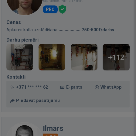
Bija vietnē: Pirms 17 min.
PRO
Cenas
Apkures katla uzstādīšana
250-500€/darbs
Darbu piemēri
+112
Kontakti
+371 *** *** 62
E-pasts
WhatsApp
Piedāvāt pasūtījumu
Ilmārs