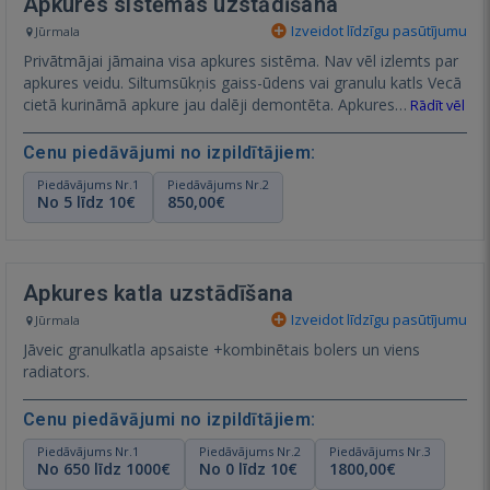
Apkures sistēmas uzstādīšana
Izveidot līdzīgu pasūtījumu
Jūrmala
Privātmājai jāmaina visa apkures sistēma. Nav vēl izlemts par
apkures veidu. Siltumsūkņis gaiss-ūdens vai granulu katls Vecā
cietā kurināmā apkure jau dalēji demontēta. Apkures…
Rādīt vēl
Cenu piedāvājumi no izpildītājiem:
Piedāvājums Nr.1
Piedāvājums Nr.2
No 5 līdz 10€
850,00€
Apkures katla uzstādīšana
Izveidot līdzīgu pasūtījumu
Jūrmala
Jāveic granulkatla apsaiste +kombinētais bolers un viens
radiators.
Cenu piedāvājumi no izpildītājiem:
Piedāvājums Nr.1
Piedāvājums Nr.2
Piedāvājums Nr.3
No 650 līdz 1000€
No 0 līdz 10€
1800,00€