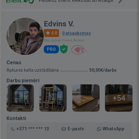
Pieslēdz Enefit elektrību un ietaupi!
Edvins V.
4.8
·
9 atsauksmes
Bija vietnē: Pirms 36 min.
PRO
Cenas
Apkures katla uzstādīšana
50,00€/darbs
Darbu piemēri
+54
Kontakti
+371 *** *** 13
E-pasts
WhatsApp