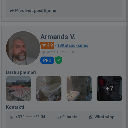
Piedāvāt pasūtījumu
Armands V.
4.9
·
189 atsauksmes
Bija vietnē: Pirms 11 st.
PRO
Darbu piemēri
+7
Kontakti
+371 *** *** 04
E-pasts
WhatsApp