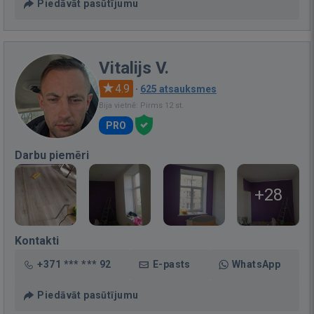
Piedāvāt pasūtījumu
Vitalijs V.
4.9
·
625 atsauksmes
Bija vietnē: Pirms 12 st.
PRO
Darbu piemēri
+28
Kontakti
+371 *** *** 92
E-pasts
WhatsApp
Piedāvāt pasūtījumu