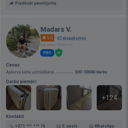
Piedāvāt pasūtījumu
Madars V.
5.0
·
67 atsauksmes
Bija vietnē: Pirms 6 st.
PRO
Cenas
Apkures katla uzstādīšana
300-1000€/darbs
Darbu piemēri
+124
Kontakti
+371 *** *** 76
E-pasts
WhatsApp