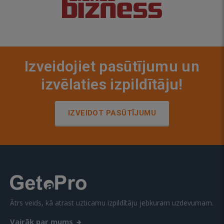
Izveidojiet pasūtījumu un
izvēlaties izpildītāju!
IZVEIDOT PASŪTĪJUMU
Ātrs veids, kā atrast uzticamu izpildītāju jebkuram uzdevumam.
Vairāk par mums