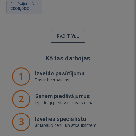
Piedāvājums Nr.4
2000,00€
RĀDĪT VĒL
Kā tas darbojas
1
Izveido pasūtījumu
Tas ir bezmaksas
2
Saņem piedāvājumus
Izpildītāji piedāvās savas cenas
3
Izvēlies speciālistu
ar labāko cenu un atsauksmēm