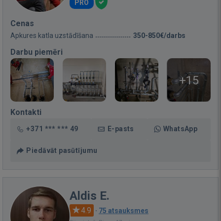
PRO
Cenas
Apkures katla uzstādīšana
350-850€/darbs
Darbu piemēri
+15
Kontakti
+371 *** *** 49
E-pasts
WhatsApp
Piedāvāt pasūtījumu
Aldis E.
4.9
·
75 atsauksmes