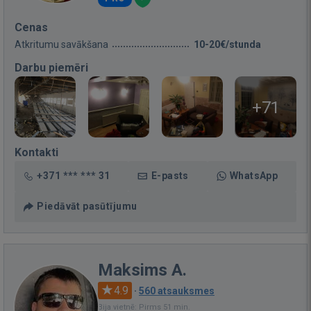
Cenas
Atkritumu savākšana
10-20€/stunda
Darbu piemēri
+71
Kontakti
+371 *** *** 31
E-pasts
WhatsApp
Piedāvāt pasūtījumu
Maksims A.
4.9
·
560 atsauksmes
Bija vietnē: Pirms 51 min.