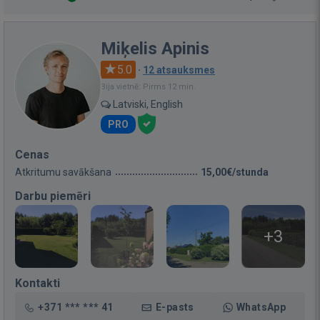
Miķelis Apinis
5.0
·
12 atsauksmes
Bija vietnē: Pirms 12 min.
Latviski, English
PRO
Cenas
Atkritumu savākšana
15,00€/stunda
Darbu piemēri
+3
Kontakti
+371 *** *** 41
E-pasts
WhatsApp