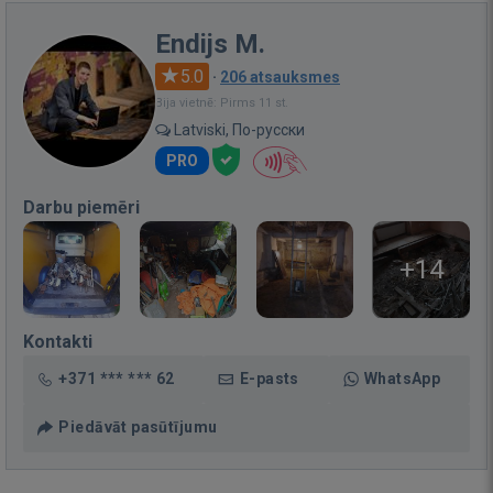
Endijs M.
5.0
·
206 atsauksmes
Bija vietnē: Pirms 11 st.
Latviski, По-русски
PRO
Darbu piemēri
+14
Kontakti
+371 *** *** 62
E-pasts
WhatsApp
Piedāvāt pasūtījumu