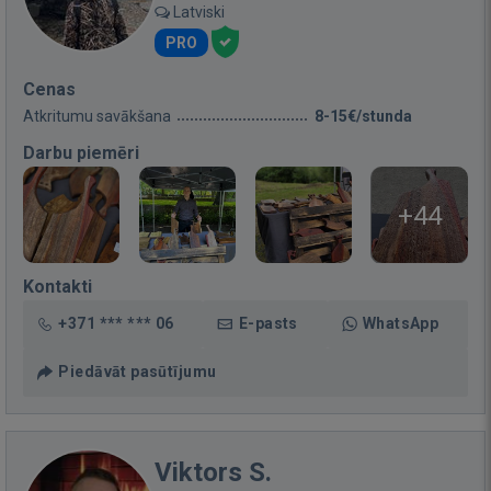
Latviski
PRO
Cenas
Atkritumu savākšana
8-15€/stunda
Darbu piemēri
+44
Kontakti
+371 *** *** 06
E-pasts
WhatsApp
Piedāvāt pasūtījumu
Viktors S.