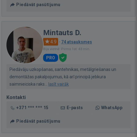
Piedāvāt pasūtījumu
Mintauts D.
4.9
·
74 atsauksmes
Bija vietnē: Pirms 1st. 43 min.
PRO
Piedāvāju uzkopšanas, santehnikas, metālgriešanas un
demontāžas pakalpojumus, kā arī principā jebkura
saimnieiciska raks...
lasīt vairāk
Kontakti
+371 *** *** 15
E-pasts
WhatsApp
Piedāvāt pasūtījumu