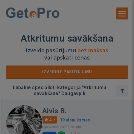
Atkritumu savākšana
Izveido pasūtījumu
bez maksas
vai
apskati cenas
IZVEIDOT PASŪTĪJUMU
Labākie speciālisti kategorijā "Atkritumu
savākšana" Daugavpilī
Aivis B.
4.7
·
19 atsauksmes
Bija vietnē: Pirms 30 min.