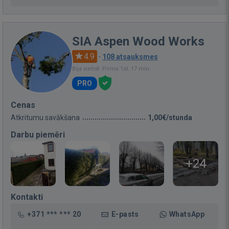
SIA Aspen Wood Works
4.9
·
108 atsauksmes
Bija vietnē: Pirms 1st. 17 min.
PRO
Cenas
Atkritumu savākšana
1,00€/stunda
Darbu piemēri
+24
Kontakti
+371 *** *** 20
E-pasts
WhatsApp