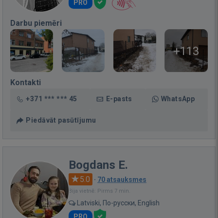
PRO
Darbu piemēri
+113
Kontakti
+371 *** *** 45
E-pasts
WhatsApp
Piedāvāt pasūtījumu
Bogdans E.
5.0
·
70 atsauksmes
Bija vietnē: Pirms 7 min.
Latviski, По-русски, English
PRO