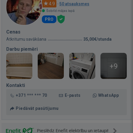
4.9
·
50 atsauksmes
Šobrīd mājas lapā
PRO
Cenas
Atkritumu savākšana
35,00€/stunda
Darbu piemēri
+9
Kontakti
+371 *** *** 70
E-pasts
WhatsApp
Piedāvāt pasūtījumu
Pieslēdz Enefit elektrību un ietaupi!