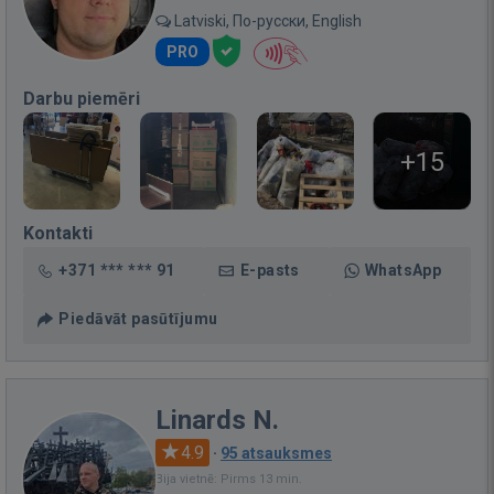
Latviski, По-русски, English
PRO
Darbu piemēri
+15
Kontakti
+371 *** *** 91
E-pasts
WhatsApp
Piedāvāt pasūtījumu
Linards N.
4.9
·
95 atsauksmes
Bija vietnē: Pirms 13 min.