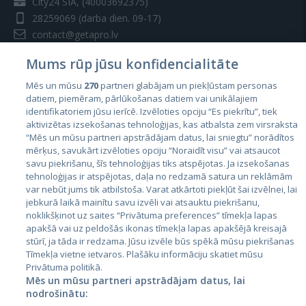
City24 SIA, (40003692375)
28259069
(darba dien. 09-17)
contact@getapro.lv
Mums rūp jūsu konfidencialitāte
Mēs un mūsu
270
partneri glabājam un piekļūstam personas
datiem, piemēram, pārlūkošanas datiem vai unikālajiem
identifikatoriem jūsu ierīcē. Izvēloties opciju “Es piekrītu”, tiek
Valstis
aktivizētas izsekošanas tehnoloģijas, kas atbalsta zem virsraksta
Igaunija
“Mēs un mūsu partneri apstrādājam datus, lai sniegtu” norādītos
mērķus, savukārt izvēloties opciju “Noraidīt visu” vai atsaucot
Latvija
savu piekrišanu, šīs tehnoloģijas tiks atspējotas. Ja izsekošanas
tehnoloģijas ir atspējotas, daļa no redzamā satura un reklāmām
Lietuva
var nebūt jums tik atbilstoša. Varat atkārtoti piekļūt šai izvēlnei, lai
jebkurā laikā mainītu savu izvēli vai atsauktu piekrišanu,
noklikšķinot uz saites “Privātuma preferences” tīmekļa lapas
apakšā vai uz peldošās ikonas tīmekļa lapas apakšējā kreisajā
stūrī, ja tāda ir redzama. Jūsu izvēle būs spēkā mūsu piekrišanas
Tīmekļa vietne ietvaros. Plašāku informāciju skatiet mūsu
Privātuma politikā.
Mēs un mūsu partneri apstrādājam datus, lai
nodrošinātu: