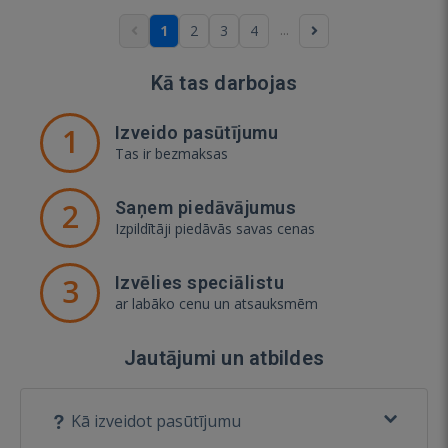
...
1
2
3
4
Kā tas darbojas
1
Izveido pasūtījumu
Tas ir bezmaksas
2
Saņem piedāvājumus
Izpildītāji piedāvās savas cenas
3
Izvēlies speciālistu
ar labāko cenu un atsauksmēm
Jautājumi un atbildes
Kā izveidot pasūtījumu