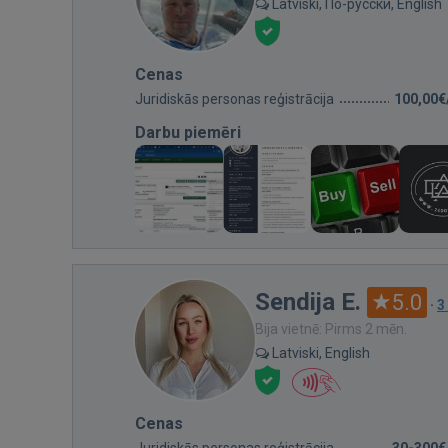
Latviski, По-русски, English
Cenas
Juridiskās personas reģistrācija
100,00€
Darbu piemēri
Sendija E.
5.0
·
3
Bija vietnē: Pirms 2 mēn.
Latviski, English
Cenas
Juridiskās personas reģistrācija
30-300€