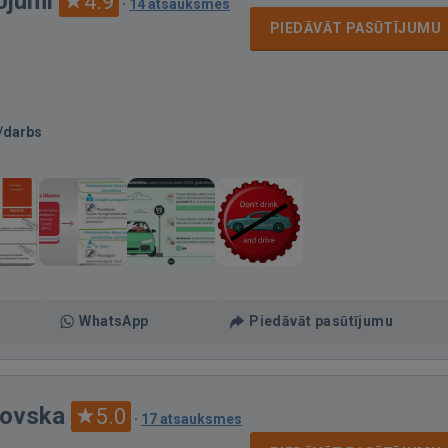
ojumi
4.9
·
14 atsauksmes
PIEDĀVĀT PASŪTĪJUMU
/darbs
WhatsApp
Piedāvāt pasūtījumu
rovska
5.0
·
17 atsauksmes