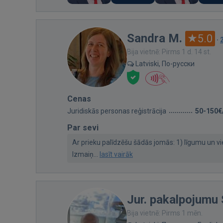
Sandra M.
5.0
·
Bija vietnē: Pirms 1 d. 14 st.
Latviski, По-русски
Cenas
Juridiskās personas reģistrācija
50-150€
Par sevi
Ar prieku palīdzēšu šādās jomās: 1) līgumu un v
Izmaiņ...
lasīt vairāk
Jur. pakalpojumu 
Bija vietnē: Pirms 1 mēn.