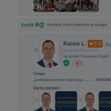
Pieslēdz Enefit elektrību un ietaupi!
Raivis L.
5.0
·
24 
Bija vietnē: Pirms 15 st.
Latviski, По-русски, English
Cenas
Juridiskās personas reģistrācija
100-500€
Darbu piemēri