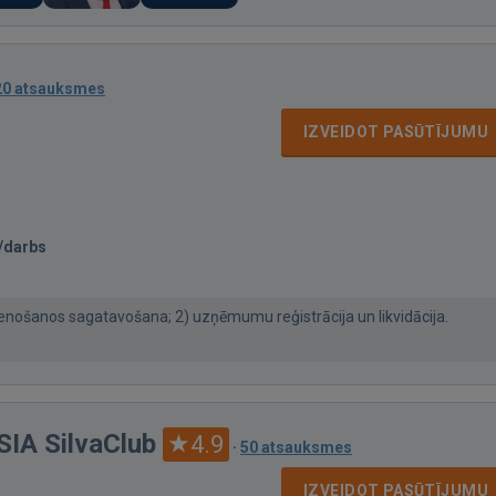
20 atsauksmes
IZVEIDOT PASŪTĪJUMU
/darbs
ienošanos sagatavošana; 2) uzņēmumu reģistrācija un likvidācija.
SIA SilvaClub
4.9
·
50 atsauksmes
IZVEIDOT PASŪTĪJUMU