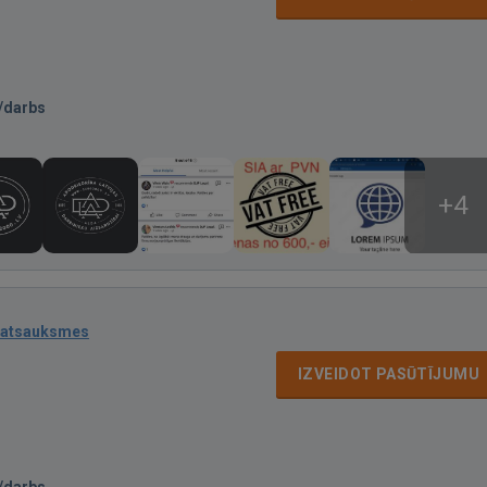
/darbs
+4
 atsauksmes
IZVEIDOT PASŪTĪJUMU
/darbs