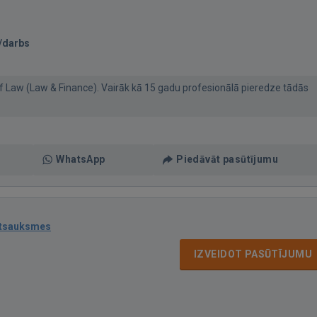
/darbs
f Law (Law & Finance). Vairāk kā 15 gadu profesionālā pieredze tādās
WhatsApp
Piedāvāt pasūtījumu
atsauksmes
IZVEIDOT PASŪTĪJUMU