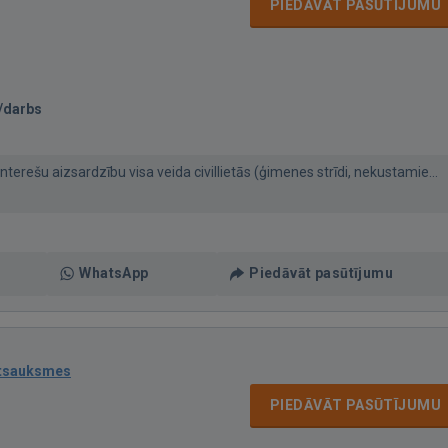
PIEDĀVĀT PASŪTĪJUMU
/darbs
nterešu aizsardzību visa veida civillietās (ģimenes strīdi, nekustamie...
WhatsApp
Piedāvāt pasūtījumu
atsauksmes
PIEDĀVĀT PASŪTĪJUMU