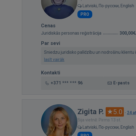
Latviski, По-русски, English
PRO
Cenas
Juridiskās personas reģistrācija
300,00€
Par sevi
Sniedzu juridisko palīdzību un nodrošinu klientu i
lasīt vairāk
Kontakti
+371 *** *** 96
E-pasts
Zigita P.
5.0
·
24 
Bija vietnē: Pirms 13 st.
Latviski, По-русски, English
PRO