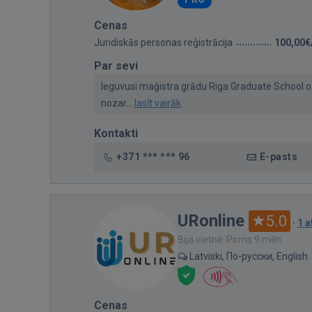
Cenas
Juridiskās personas reģistrācija
100,00€
Par sevi
Ieguvusi maģistra grādu Riga Graduate School o
nozar...
lasīt vairāk
Kontakti
+371 *** *** 96
E-pasts
URonline
5.0
·
1 
Bija vietnē: Pirms 9 mēn.
Latviski, По-русски, English
Cenas