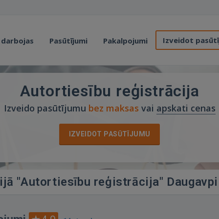
Izveidot pasūt
 darbojas
Pasūtījumi
Pakalpojumi
Autortiesību reģistrācija
Izveido pasūtījumu
bez maksas
vai
apskati cenas
IZVEIDOT PASŪTĪJUMU
ijā "Autortiesību reģistrācija" Daugavpi