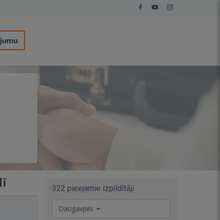
ījumu
lī
322 pieejamie izpildītāji
Daugavpils