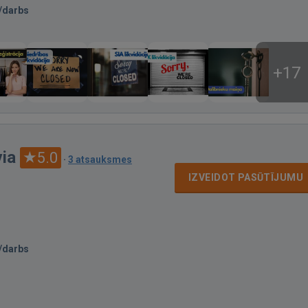
/darbs
+17
ia
5.0
·
3 atsauksmes
IZVEIDOT PASŪTĪJUMU
/darbs