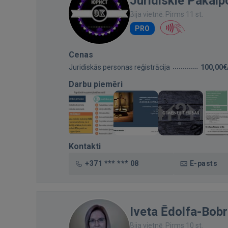
Juridiskie Pakalp
Bija vietnē: Pirms 11 st.
PRO
Cenas
Juridiskās personas reģistrācija
100,00€
Darbu piemēri
Kontakti
+371 *** *** 08
E-pasts
Iveta Ēdolfa-Bob
Bija vietnē: Pirms 10 st.