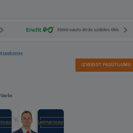
Elektroauto ātrās uzlādes tīkls
atsauksmes
IZVEIDOT PASŪTĪJUMU
/darbs