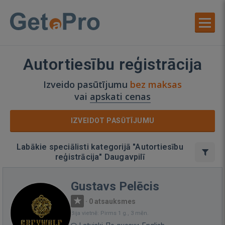
Autortiesību reģistrācija
Izveido pasūtījumu
bez maksas
vai
apskati cenas
IZVEIDOT PASŪTĪJUMU
Labākie speciālisti kategorijā "Autortiesību
reģistrācija" Daugavpilī
Gustavs Pelēcis
·
0 atsauksmes
Bija vietnē: Pirms 1 g., 3 mēn.