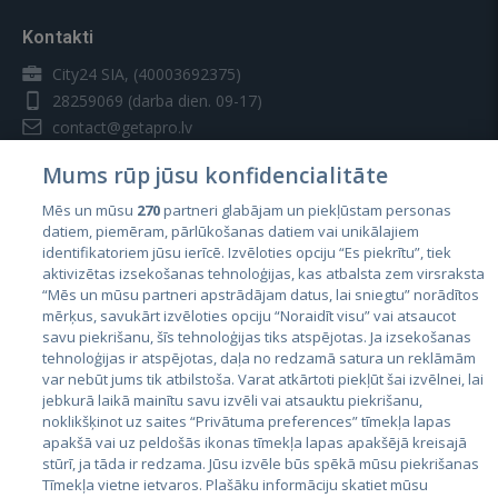
Kontakti
City24 SIA, (40003692375)
28259069
(darba dien. 09-17)
contact@getapro.lv
Mums rūp jūsu konfidencialitāte
Mēs un mūsu
270
partneri glabājam un piekļūstam personas
datiem, piemēram, pārlūkošanas datiem vai unikālajiem
identifikatoriem jūsu ierīcē. Izvēloties opciju “Es piekrītu”, tiek
Valstis
aktivizētas izsekošanas tehnoloģijas, kas atbalsta zem virsraksta
Igaunija
“Mēs un mūsu partneri apstrādājam datus, lai sniegtu” norādītos
mērķus, savukārt izvēloties opciju “Noraidīt visu” vai atsaucot
Latvija
savu piekrišanu, šīs tehnoloģijas tiks atspējotas. Ja izsekošanas
tehnoloģijas ir atspējotas, daļa no redzamā satura un reklāmām
Lietuva
var nebūt jums tik atbilstoša. Varat atkārtoti piekļūt šai izvēlnei, lai
jebkurā laikā mainītu savu izvēli vai atsauktu piekrišanu,
noklikšķinot uz saites “Privātuma preferences” tīmekļa lapas
apakšā vai uz peldošās ikonas tīmekļa lapas apakšējā kreisajā
stūrī, ja tāda ir redzama. Jūsu izvēle būs spēkā mūsu piekrišanas
Tīmekļa vietne ietvaros. Plašāku informāciju skatiet mūsu