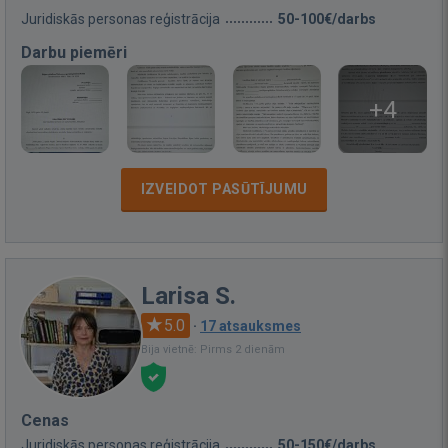
Juridiskās personas reģistrācija
50-100€/darbs
Darbu piemēri
+4
IZVEIDOT PASŪTĪJUMU
Larisa S.
5.0
·
17 atsauksmes
Bija vietnē: Pirms 2 dienām
Cenas
Juridiskās personas reģistrācija
50-150€/darbs