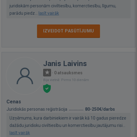
juridiskām personām civiltiesību, komerctiesību, līgumu,
parādu piedz...
lasīt vairāk
IZVEIDOT PASŪTĪJUMU
Janis Laivins
·
0 atsauksmes
Bija vietnē: Pirms 10 dienām
Cenas
Juridiskās personas reģistrācija
80-250€/darbs
Uzņēmums, kura darbiniekiem ir vairāk kā 10 gadus pieredze
dažādu juridisku civiltiesību un komerctiesību jautājumu risi...
lasīt vairāk