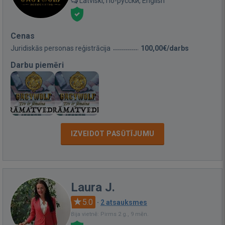
Latviski, По-русски, English
Cenas
Juridiskās personas reģistrācija
100,00€/darbs
Darbu piemēri
IZVEIDOT PASŪTĪJUMU
Laura J.
5.0
·
2 atsauksmes
Bija vietnē: Pirms 2 g., 9 mēn.