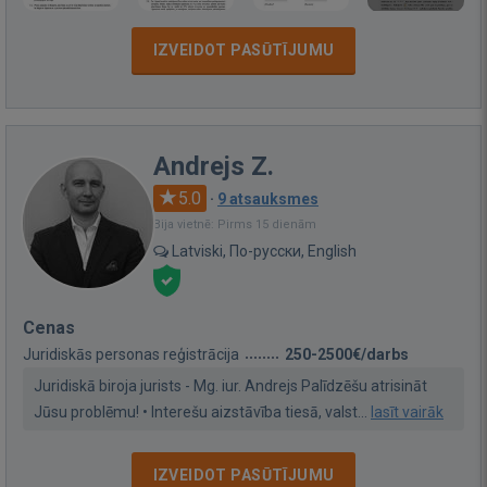
IZVEIDOT PASŪTĪJUMU
Andrejs Z.
5.0
·
9 atsauksmes
Bija vietnē: Pirms 15 dienām
Latviski, По-русски, English
Cenas
Juridiskās personas reģistrācija
250-2500€/darbs
Juridiskā biroja jurists - Mg. iur. Andrejs Palīdzēšu atrisināt
Jūsu problēmu! • Interešu aizstāvība tiesā, valst...
lasīt vairāk
IZVEIDOT PASŪTĪJUMU