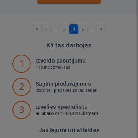
...
...
1
3
4
5
Kā tas darbojas
1
Izveido pasūtījumu
Tas ir bezmaksas
2
Saņem piedāvājumus
Izpildītāji piedāvās savas cenas
3
Izvēlies speciālistu
ar labāko cenu un atsauksmēm
Jautājumi un atbildes