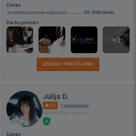
Cenas
Juridiskās personas reģistrācija
50-150€/darbs
Darbu piemēri
+3
IZVEIDOT PASŪTĪJUMU
Julija D.
5.0
·
1 atsauksmes
Bija vietnē: Pirms 2 dienām
Cenas