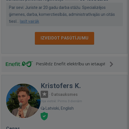
Par sevi: Juriste ar 20 gadu darba stāžu. Specializējos
ģimenes, darba, komerctiesībās, administratīvajās un citās
tiesī...
lasīt vairāk
IZVEIDOT PASŪTĪJUMU
Pieslēdz Enefit elektrību un ietaupi!
Kristofers K.
·
0 atsauksmes
Bija vietnē: Pirms 3 dienām
Latviski, English
Cenas