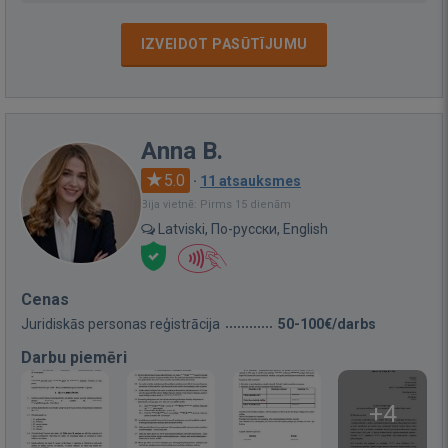
IZVEIDOT PASŪTĪJUMU
Anna B.
5.0
·
11 atsauksmes
Bija vietnē: Pirms 15 dienām
Latviski, По-русски, English
Cenas
Juridiskās personas reģistrācija
50-100€/darbs
Darbu piemēri
+4