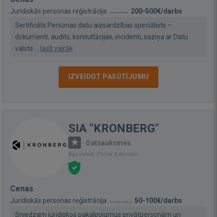
Juridiskās personas reģistrācija
200-500€/darbs
Sertificēts Personas datu aizsardzības speciālists –
dokumenti, audits, konsultācijas, incidenti, saziņa ar Datu
valsts ...
lasīt vairāk
IZVEIDOT PASŪTĪJUMU
SIA "KRONBERG"
·
0 atsauksmes
Bija vietnē: Pirms 4 dienām
Cenas
Juridiskās personas reģistrācija
50-100€/darbs
Sniedzam juridiskos pakalpojumus privātpersonām un