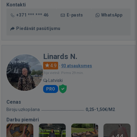
Kontakti
+371 *** *** 46
E-pasts
WhatsApp
Piedāvāt pasūtījumu
Linards N.
4.9
·
93 atsauksmes
Bija vietnē: Pirms 29 min.
Latviski
PRO
Cenas
Biroju uzkopšana
0,25-1,50€/M2
Darbu piemēri