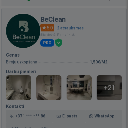
BeClean
5.0
·
2 atsauksmes
Bija vietnē: Pirms 14 st.
PRO
Cenas
Biroju uzkopšana
1,50€/M2
Darbu piemēri
+21
Kontakti
+371 *** *** 86
E-pasts
WhatsApp