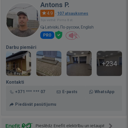
Antons P.
4.9
·
107 atsauksmes
Bija vietnē: Pirms 8 st.
Latviski, По-русски, English
PRO
Darbu piemēri
+234
Kontakti
+371 *** *** 07
E-pasts
WhatsApp
Piedāvāt pasūtījumu
Pieslēdz Enefit elektrību un ietaupi!