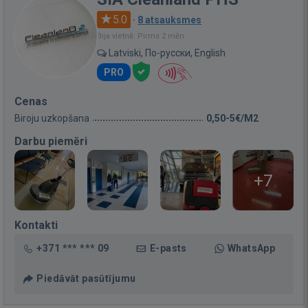
5.0
·
8 atsauksmes
Bija vietnē: Pirms 2 mēn.
Latviski, По-русски, English
PRO
Cenas
Biroju uzkopšana
0,50-5€/M2
Darbu piemēri
+7
Kontakti
+371 *** *** 09
E-pasts
WhatsApp
Piedāvāt pasūtījumu