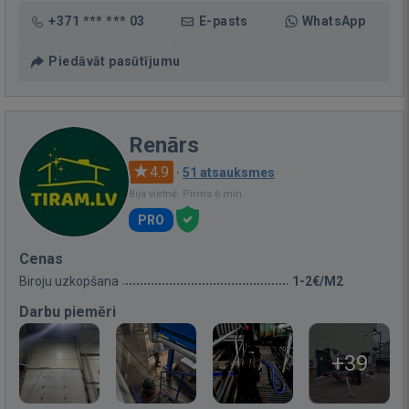
+371 *** *** 03
E-pasts
WhatsApp
Piedāvāt pasūtījumu
Renārs
4.9
·
51 atsauksmes
Bija vietnē: Pirms 6 min.
PRO
Cenas
Biroju uzkopšana
1-2€/M2
Darbu piemēri
+39