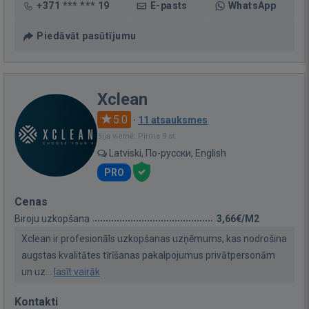
+371 *** *** 19
E-pasts
WhatsApp
Piedāvāt pasūtījumu
Xclean
5.0
·
11 atsauksmes
Bija vietnē: Pirms 9 st.
Latviski, По-русски, English
PRO
Cenas
Biroju uzkopšana
3,66€/M2
Xclean ir profesionāls uzkopšanas uzņēmums, kas nodrošina
augstas kvalitātes tīrīšanas pakalpojumus privātpersonām
un uz...
lasīt vairāk
Kontakti