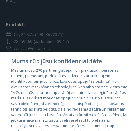
Blogs
Kontakti
City24 SIA, (40003692375)
28259069
(darba dien. 09-17)
contact@getapro.lv
Mums rūp jūsu konfidencialitāte
Mēs un mūsu
270
partneri glabājam un piekļūstam personas
datiem, piemēram, pārlūkošanas datiem vai unikālajiem
identifikatoriem jūsu ierīcē. Izvēloties opciju “Es piekrītu”, tiek
Valstis
aktivizētas izsekošanas tehnoloģijas, kas atbalsta zem virsraksta
Igaunija
“Mēs un mūsu partneri apstrādājam datus, lai sniegtu” norādītos
mērķus, savukārt izvēloties opciju “Noraidīt visu” vai atsaucot
Latvija
savu piekrišanu, šīs tehnoloģijas tiks atspējotas. Ja izsekošanas
tehnoloģijas ir atspējotas, daļa no redzamā satura un reklāmām
Lietuva
var nebūt jums tik atbilstoša. Varat atkārtoti piekļūt šai izvēlnei, lai
jebkurā laikā mainītu savu izvēli vai atsauktu piekrišanu,
noklikšķinot uz saites “Privātuma preferences” tīmekļa lapas