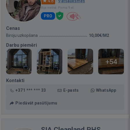
4.8
·
9 atsauksmes
Bija vietnē: Pirms 9 st.
PRO
Cenas
Biroju uzkopšana
10,00€/M2
Darbu piemēri
+54
Kontakti
+371 *** *** 33
E-pasts
WhatsApp
Piedāvāt pasūtījumu
SIA Cleanland PHS