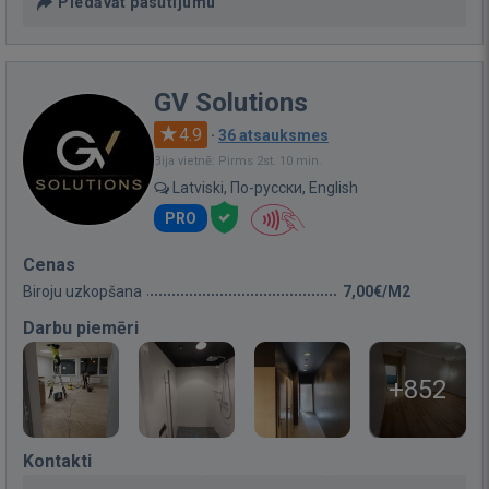
Piedāvāt pasūtījumu
GV Solutions
4.9
·
36 atsauksmes
Bija vietnē: Pirms 2st. 10 min.
Latviski, По-русски, English
PRO
Cenas
Biroju uzkopšana
7,00€/M2
Darbu piemēri
+852
Kontakti