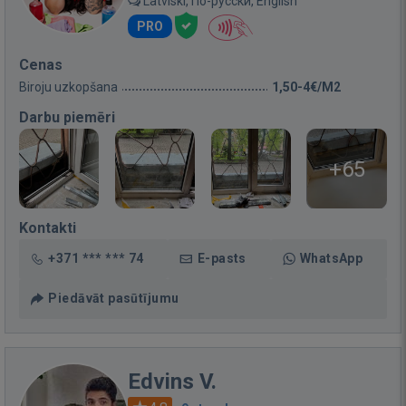
Latviski, По-русски, English
PRO
Cenas
Biroju uzkopšana
1,50-4€/M2
Darbu piemēri
+65
Kontakti
+371 *** *** 74
E-pasts
WhatsApp
Piedāvāt pasūtījumu
Edvins V.