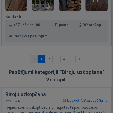
+44
Kontakti
+371 *** *** 06
E-pasts
WhatsApp
Piedāvāt pasūtījumu
...
1
2
3
4
Pasūtījumi kategorijā "Biroju uzkopšana"
Ventspilī
Biroju uzkopšana
Izveidot līdzīgu pasūtījumu
Ventspils
Nepieciešams uzkopt biroja un atpūtas telpas ražošanas
uzņēmumā. 3 gaiteņi, 4 tualetes, virtuve, 3 ģērbtuves, sapulču