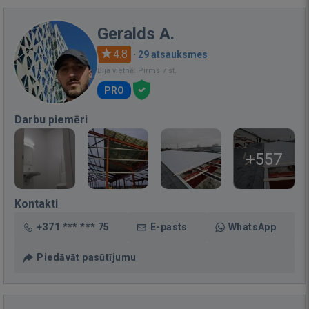
Geralds A.
4.8
·
29 atsauksmes
Bija vietnē: Pirms 7 st.
PRO
Darbu piemēri
+557
Kontakti
+371 *** *** 75
E-pasts
WhatsApp
Piedāvāt pasūtījumu