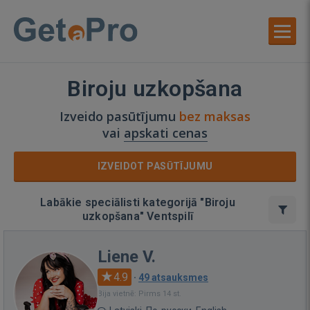
Biroju uzkopšana
Izveido pasūtījumu
bez maksas
vai
apskati cenas
IZVEIDOT PASŪTĪJUMU
Labākie speciālisti kategorijā "Biroju
uzkopšana" Ventspilī
Liene V.
4.9
·
49 atsauksmes
Bija vietnē: Pirms 14 st.