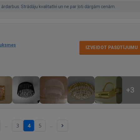
rdarbus. Strādāju kvalitatīvi un ne par ļoti dārgām cenām.
auksmes
IZVEIDOT PASŪTĪJUMU
+3
...
...
3
4
5