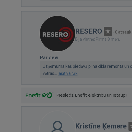
RESERO
·
0 atsau
Bija vietnē: Pirms 8 mēn.
Par sevi
Uzņēmuma kas piedāvā pilna cikla remonta un c
vētras...
lasīt vairāk
Pieslēdz Enefit elektrību un ietaupi!
Kristīne Ķemere