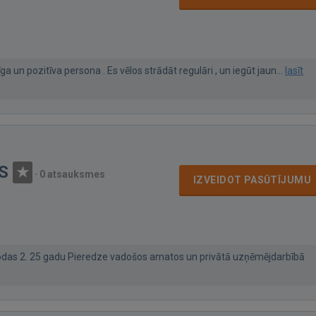
dīga un pozitīva persona . Es vēlos strādāt regulāri , un iegūt jaun...
lasīt
S
·
0 atsauksmes
IZVEIDOT PASŪTĪJUMU
valodas 2. 25 gadu Pieredze vadošos amatos un privātā uzņēmējdarbībā