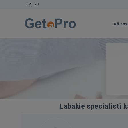
LV
RU
Kā tas
Labākie speciālisti 