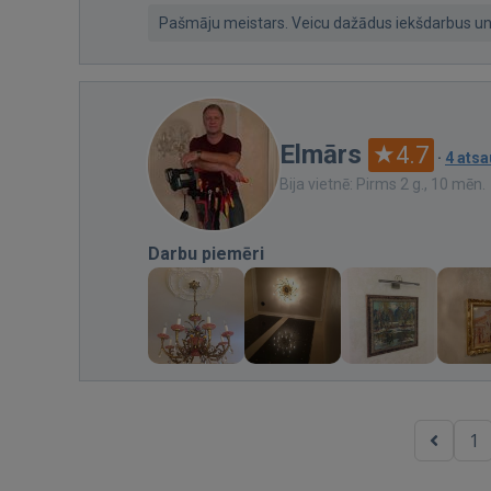
Pašmāju meistars. Veicu dažādus iekšdarbus un ā
Elmārs
4.7
·
4 ats
Bija vietnē: Pirms 2 g., 10 mēn.
Darbu piemēri
1