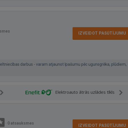
ksmes
IZVEIDOT PASŪTĪJUMU
eltniecības darbus - varam atjaunot īpašumu pēc ugunsgrēka, plūdiem,
Elektroauto ātrās uzlādes tīkls
·
0 atsauksmes
IZVEIDOT PASŪTĪJUMU