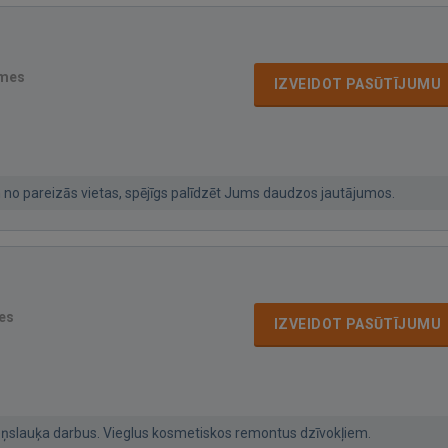
smes
IZVEIDOT PASŪTĪJUMU
m no pareizās vietas, spējīgs palīdzēt Jums daudzos jautājumos.
es
IZVEIDOT PASŪTĪJUMU
ņslauķa darbus. Vieglus kosmetiskos remontus dzīvokļiem.