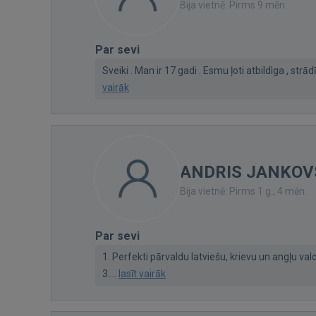
Bija vietnē: Pirms 9 mēn.
Par sevi
Sveiki . Man ir 17 gadi . Esmu ļoti atbildìga , strā
vairāk
ANDRIS JANKOV
Bija vietnē: Pirms 1 g., 4 mēn.
Par sevi
1. Perfekti pārvaldu latviešu, krievu un angļu 
3....
lasīt vairāk