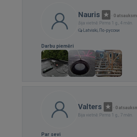
Nauris
·
0 atsauks
Bija vietnē: Pirms 1 g., 4 mēn.
Latviski, По-русски
Darbu piemēri
Valters
·
0 atsauks
Bija vietnē: Pirms 1 g., 7 mēn.
Par sevi