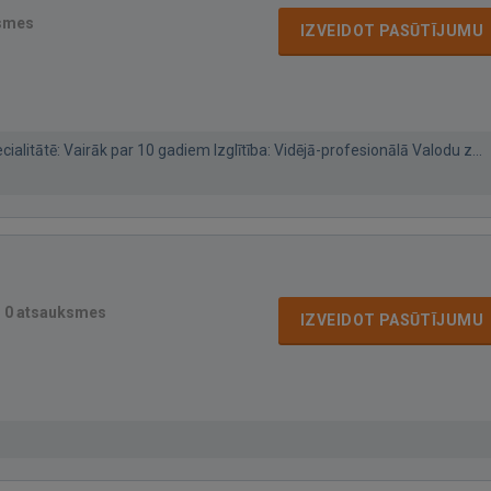
smes
IZVEIDOT PASŪTĪJUMU
ialitātē: Vairāk par 10 gadiem Izglītība: Vidējā-profesionālā Valodu z...
·
0 atsauksmes
IZVEIDOT PASŪTĪJUMU