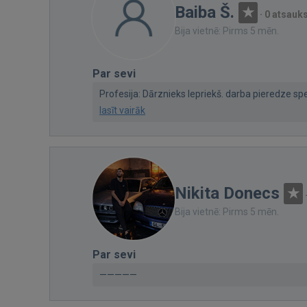
Baiba Š.
·
0 atsauk
Bija vietnē: Pirms 5 mēn.
Par sevi
Profesija: Dārznieks Iepriekš. darba pieredze spec
lasīt vairāk
Nikita Donecs
Bija vietnē: Pirms 5 mēn.
Par sevi
—————