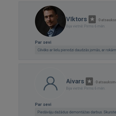
VIktors
·
0 atsauk
Bija vietnē: Pirms 6 mēn.
Par sevi
Cilvēks ar lielu pieredzi daudzās jomās, ar rokā
Aivars
·
0 atsauksm
Bija vietnē: Pirms 6 mēn.
Par sevi
Piedāvāju dažādus demontāžas darbus. Skurste