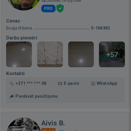
Latviski, По-русски
PRO
Cenas
Bruģa tīrīšana
5-10€/M2
Darbu piemēri
+57
Kontakti
+371 *** *** 08
E-pasts
WhatsApp
Piedāvāt pasūtījumu
Aivis B.