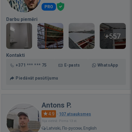
PRO
Darbu piemēri
+557
Kontakti
+371 *** *** 75
E-pasts
WhatsApp
Piedāvāt pasūtījumu
Antons P.
4.9
·
107 atsauksmes
Bija vietnē: Pirms 13 st.
Latviski, По-русски, English