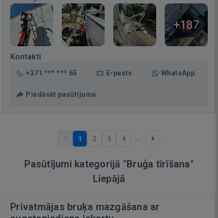
+187
Kontakti
+371 *** *** 65
E-pasts
WhatsApp
Piedāvāt pasūtījumu
...
1
2
3
4
Pasūtījumi kategorijā "Bruģa tīrīšana"
Liepājā
Privatmājas bruķa mazgāšana ar