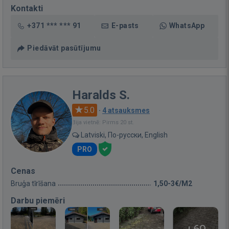
Kontakti
+371 *** *** 91
E-pasts
WhatsApp
Piedāvāt pasūtījumu
Haralds S.
5.0
·
4 atsauksmes
Bija vietnē: Pirms 20 st.
Latviski, По-русски, English
PRO
Cenas
Bruģa tīrīšana
1,50-3€/M2
Darbu piemēri