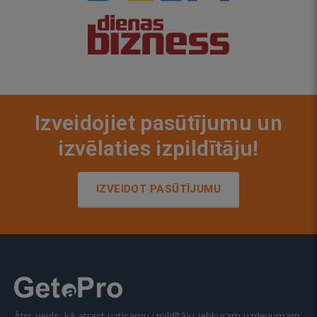
Izveidojiet pasūtījumu un
izvēlaties izpildītāju!
IZVEIDOT PASŪTĪJUMU
Ātrs veids, kā atrast uzticamu izpildītāju jebkuram uzdevumam.