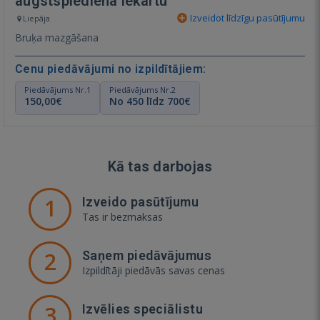
augstspiediena iekartu
Izveidot līdzīgu pasūtījumu
Liepāja
Bruķa mazgāšana
Cenu piedāvājumi no izpildītājiem:
Piedāvājums Nr.1
Piedāvājums Nr.2
150,00€
No 450 līdz 700€
Kā tas darbojas
1
Izveido pasūtījumu
Tas ir bezmaksas
2
Saņem piedāvājumus
Izpildītāji piedāvās savas cenas
3
Izvēlies speciālistu