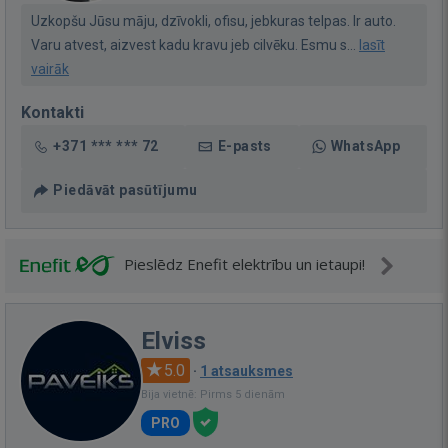
Uzkopšu Jūsu māju, dzīvokli, ofisu, jebkuras telpas. Ir auto.
Varu atvest, aizvest kadu kravu jeb cilvēku. Esmu s...
lasīt
vairāk
Kontakti
+371 *** *** 72
E-pasts
WhatsApp
Piedāvāt pasūtījumu
Pieslēdz Enefit elektrību un ietaupi!
Elviss
5.0
·
1 atsauksmes
Bija vietnē: Pirms 5 dienām
PRO