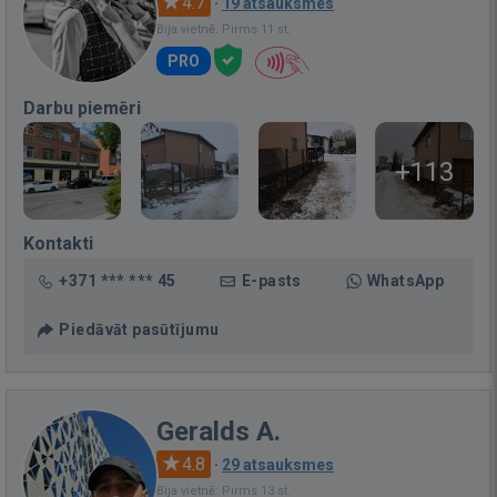
4.7
·
19 atsauksmes
Bija vietnē: Pirms 11 st.
PRO
Darbu piemēri
+113
Kontakti
+371 *** *** 45
E-pasts
WhatsApp
Piedāvāt pasūtījumu
Geralds A.
4.8
·
29 atsauksmes
Bija vietnē: Pirms 13 st.