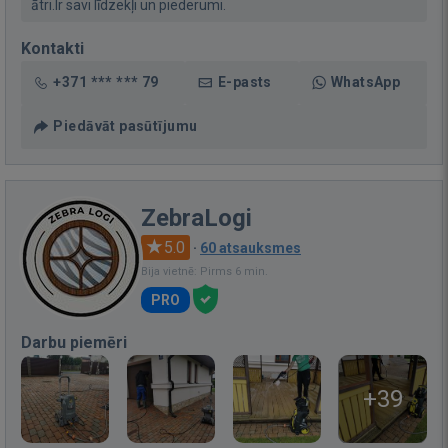
ātri.Ir savi līdzekļi un piederumi.
Kontakti
+371 *** *** 79
E-pasts
WhatsApp
Piedāvāt pasūtījumu
ZebraLogi
5.0
·
60 atsauksmes
Bija vietnē: Pirms 6 min.
PRO
Darbu piemēri
+39