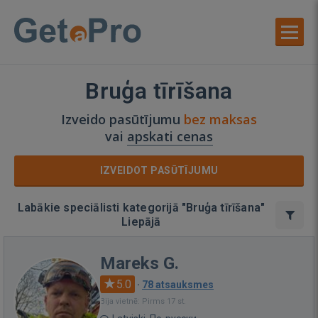
Bruģa tīrīšana
Izveido pasūtījumu
bez maksas
vai
apskati cenas
IZVEIDOT PASŪTĪJUMU
Labākie speciālisti kategorijā "Bruģa tīrīšana"
Liepājā
Mareks G.
5.0
·
78 atsauksmes
Bija vietnē: Pirms 17 st.