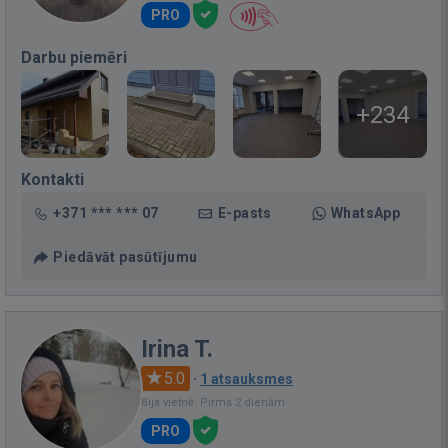
PRO
Darbu piemēri
+234
Kontakti
+371 *** *** 07
E-pasts
WhatsApp
Piedāvāt pasūtījumu
Irina T.
5.0
·
1 atsauksmes
Bija vietnē: Pirms 2 dienām
PRO