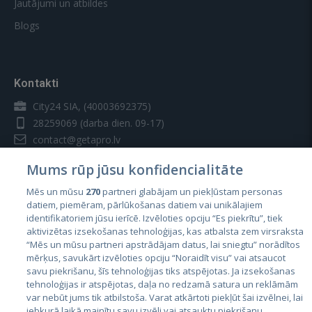
Jautājumi un atbildes
Blogs
Kontakti
City24 SIA, (40003692375)
28259069
(darba dien. 09-17)
contact@getapro.lv
Mums rūp jūsu konfidencialitāte
Mēs un mūsu
270
partneri glabājam un piekļūstam personas
datiem, piemēram, pārlūkošanas datiem vai unikālajiem
identifikatoriem jūsu ierīcē. Izvēloties opciju “Es piekrītu”, tiek
Valstis
aktivizētas izsekošanas tehnoloģijas, kas atbalsta zem virsraksta
Igaunija
“Mēs un mūsu partneri apstrādājam datus, lai sniegtu” norādītos
mērķus, savukārt izvēloties opciju “Noraidīt visu” vai atsaucot
Latvija
savu piekrišanu, šīs tehnoloģijas tiks atspējotas. Ja izsekošanas
tehnoloģijas ir atspējotas, daļa no redzamā satura un reklāmām
Lietuva
var nebūt jums tik atbilstoša. Varat atkārtoti piekļūt šai izvēlnei, lai
jebkurā laikā mainītu savu izvēli vai atsauktu piekrišanu,