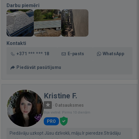
Darbu piemēri
Kontakti
+371 *** *** 18
E-pasts
WhatsApp
Piedāvāt pasūtījumu
Kristine F.
·
0 atsauksmes
Bija vietnē: Pirms 10 dienām
PRO
Piedāvāju uzkopt Jūsu dzīvokli, māju.Ir pieredze.Strādāju