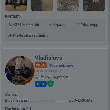
+69
Kontakti
+371 *** *** 66
E-pasts
WhatsApp
Piedāvāt pasūtījumu
Vladislavs
5.0
·
10 atsauksmes
Bija vietnē: Pirms 9 st.
Latviski, По-русски
PRO
Cenas
Bruģa tīrīšana
2,50-4,50€/M2
Darbu piemēri