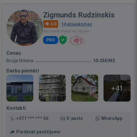
Zigmunds Rudzinskis
4.8
·
14 atsauksmes
Bija vietnē: Pirms 4st. 19 min.
PRO
Cenas
Bruģa tīrīšana
10-25€/M2
Darbu piemēri
+41
Kontakti
+371 *** *** 56
E-pasts
WhatsApp
Piedāvāt pasūtījumu