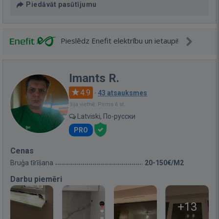
Piedāvāt pasūtījumu
Pieslēdz Enefit elektrību un ietaupi!
Imants R.
4.9
·
43 atsauksmes
Bija vietnē: Pirms 6 st.
Latviski, По-русски
PRO
Cenas
Bruģa tīrīšana
20-150€/M2
Darbu piemēri
+13