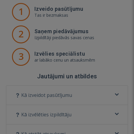
1
Izveido pasūtījumu
Tas ir bezmaksas
2
Saņem piedāvājumus
Izpildītāji piedāvās savas cenas
3
Izvēlies speciālistu
ar labāko cenu un atsauksmēm
Jautājumi un atbildes
Kā izveidot pasūtījumu
Kā izvēlēties izpildītāju
Kā atstāt atsauksmi