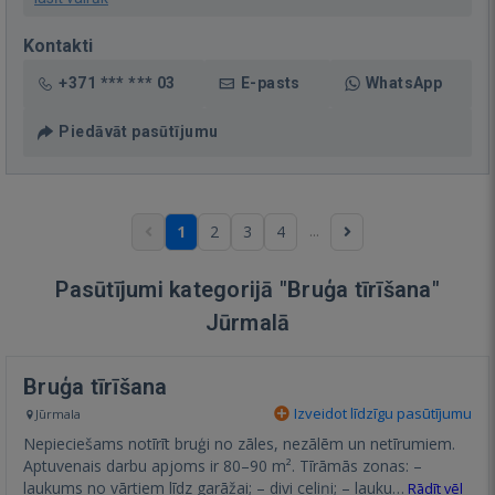
Kontakti
+371 *** *** 03
E-pasts
WhatsApp
Piedāvāt pasūtījumu
...
1
2
3
4
Pasūtījumi kategorijā "Bruģa tīrīšana"
Jūrmalā
Bruģa tīrīšana
Izveidot līdzīgu pasūtījumu
Jūrmala
Nepieciešams notīrīt bruģi no zāles, nezālēm un netīrumiem.
Aptuvenais darbu apjoms ir 80–90 m². Tīrāmās zonas: –
laukums no vārtiem līdz garāžai; – divi celiņi; – lauku…
Rādīt vēl