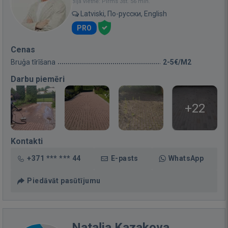
Bija vietnē: Pirms 3st. 56 min.
Latviski, По-русски, English
PRO
Cenas
Bruģa tīrīšana
2-5€/M2
Darbu piemēri
+22
Kontakti
+371 *** *** 44
E-pasts
WhatsApp
Piedāvāt pasūtījumu
Nataļja Kazakova