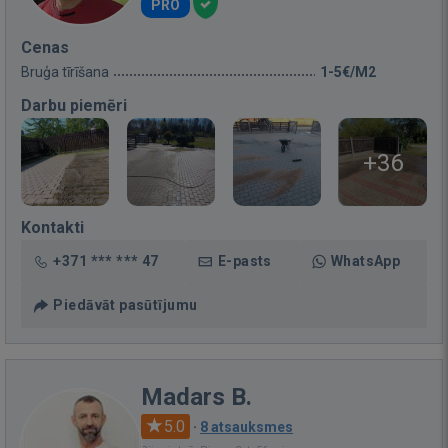
PRO
Cenas
Bruģa tīrīšana
1-5€/M2
Darbu piemēri
+36
Kontakti
+371 *** *** 47
E-pasts
WhatsApp
Piedāvāt pasūtījumu
Madars B.
5.0
·
8 atsauksmes