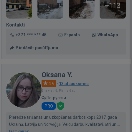
+113
Kontakti
+371 *** *** 45
E-pasts
WhatsApp
Piedāvāt pasūtījumu
Oksana Y.
4.9
·
13 atsauksmes
Bija vietnē: Pirms 6 st.
По-русски
PRO
Pieredze tīrīšanas un uzkopšanas darbos kopš 2017. gada
Ukrainā, Latvijā un Norvēģijā. Veicu darbu kvalitatīvi, ātri un ...
lasīt vairāk