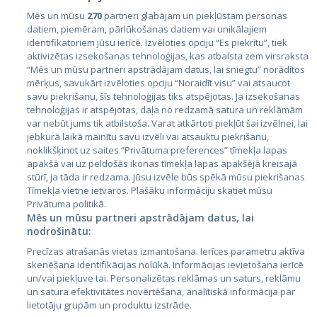
Mēs un mūsu
270
partneri glabājam un piekļūstam personas
datiem, piemēram, pārlūkošanas datiem vai unikālajiem
identifikatoriem jūsu ierīcē. Izvēloties opciju “Es piekrītu”, tiek
Valstis
aktivizētas izsekošanas tehnoloģijas, kas atbalsta zem virsraksta
Igaunija
“Mēs un mūsu partneri apstrādājam datus, lai sniegtu” norādītos
mērķus, savukārt izvēloties opciju “Noraidīt visu” vai atsaucot
Latvija
savu piekrišanu, šīs tehnoloģijas tiks atspējotas. Ja izsekošanas
tehnoloģijas ir atspējotas, daļa no redzamā satura un reklāmām
Lietuva
var nebūt jums tik atbilstoša. Varat atkārtoti piekļūt šai izvēlnei, lai
jebkurā laikā mainītu savu izvēli vai atsauktu piekrišanu,
noklikšķinot uz saites “Privātuma preferences” tīmekļa lapas
apakšā vai uz peldošās ikonas tīmekļa lapas apakšējā kreisajā
stūrī, ja tāda ir redzama. Jūsu izvēle būs spēkā mūsu piekrišanas
Tīmekļa vietne ietvaros. Plašāku informāciju skatiet mūsu
Privātuma politikā.
Mēs un mūsu partneri apstrādājam datus, lai
nodrošinātu:
City24.lv
CVbankas.lt
Precīzas atrašanās vietas izmantošana. Ierīces parametru aktīva
City24.ee
Kainos.lt
skenēšana identifikācijas nolūkā. Informācijas ievietošana ierīcē
un/vai piekļuve tai. Personalizētas reklāmas un saturs, reklāmu
GetaPro.lv
Paslaugos.lt
un satura efektivitātes novērtēšana, analītiskā informācija par
GetaPro.ee
auto24.ee
lietotāju grupām un produktu izstrāde.
Skelbiu.lt
KV.ee