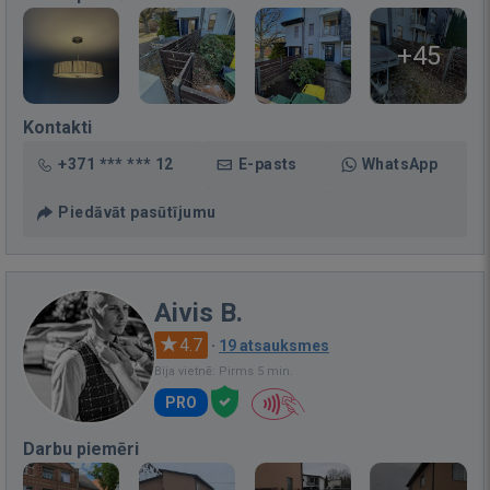
+45
Kontakti
+371 *** *** 12
E-pasts
WhatsApp
Piedāvāt pasūtījumu
Aivis B.
4.7
·
19 atsauksmes
Bija vietnē: Pirms 5 min.
PRO
Darbu piemēri