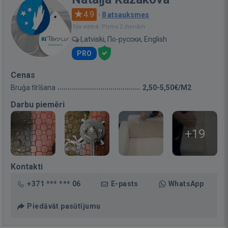
4.9
·
8 atsauksmes
Bija vietnē: Pirms 2 dienām
Latviski, По-русски, English
PRO
Cenas
Bruģa tīrīšana
2,50-5,50€/M2
Darbu piemēri
+19
Kontakti
+371 *** *** 06
E-pasts
WhatsApp
Piedāvāt pasūtījumu