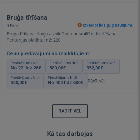
Bruģa tīrīšana
Izveidot līdzīgu pasūtījumu
Piņķi
Bruģa tīrīšana, šuvju aizpildīšana ar smiltīm, blietēšana
Teritorijas platība, m2: 220
Cenu piedāvājumi no izpildītājiem:
Piedāvājums Nr.1
Piedāvājums Nr.2
Piedāvājums Nr.3
No 22 līdz 26€
580,00€
352,00€
Piedāvājums Nr.4
Piedāvājums Nr.5
Rādīt vēl
350,00€
No 400 līdz 600€
RĀDĪT VĒL
Kā tas darbojas