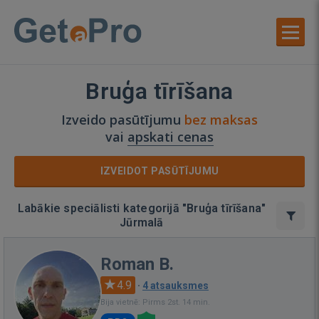
Bruģa tīrīšana
Izveido pasūtījumu
bez maksas
vai
apskati cenas
IZVEIDOT PASŪTĪJUMU
Labākie speciālisti kategorijā "Bruģa tīrīšana"
Jūrmalā
Roman B.
4.9
·
4 atsauksmes
Bija vietnē: Pirms 2st. 14 min.