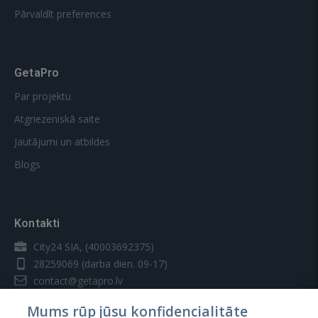
Pārvaldīt preferences
GetaPro
Par projektu
Atgriezeniskā saite
Jautājumi un atbildes
Blogs
Kontakti
City24 SIA, (40003692375)
28259069
(darba dien. 09-17)
contact@getapro.lv
Mums rūp jūsu konfidencialitāte