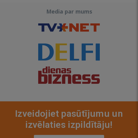
Media par mums
Izveidojiet pasūtījumu un
izvēlaties izpildītāju!