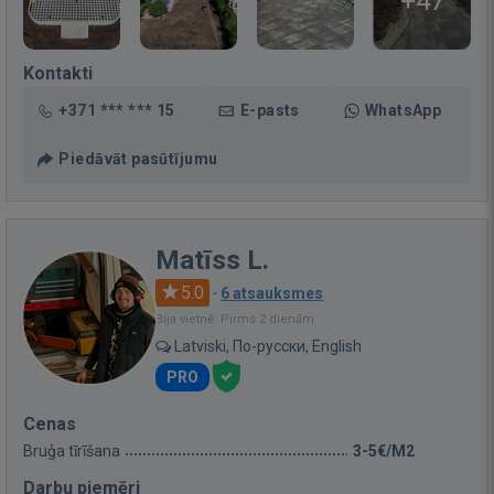
+47
Kontakti
+371 *** *** 15
E-pasts
WhatsApp
Piedāvāt pasūtījumu
Matīss L.
5.0
·
6 atsauksmes
Bija vietnē: Pirms 2 dienām
Latviski, По-русски, English
PRO
Cenas
Bruģa tīrīšana
3-5€/M2
Darbu piemēri