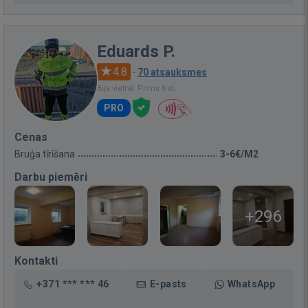
Eduards P.
4.8
·
70 atsauksmes
Bija vietnē: Pirms 6 st.
PRO
Cenas
Bruģa tīrīšana
3-6€/M2
Darbu piemēri
+296
Kontakti
+371 *** *** 46
E-pasts
WhatsApp