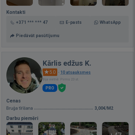
Kontakti
+371 *** *** 47
E-pasts
WhatsApp
Piedāvāt pasūtījumu
Kārlis edžus K.
5.0
·
10 atsauksmes
Bija vietnē: Pirms 23 st.
PRO
Cenas
Bruģa tīrīšana
3,00€/M2
Darbu piemēri