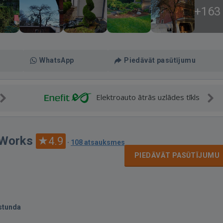
+163
WhatsApp
Piedāvāt pasūtījumu
Elektroauto ātrās uzlādes tīkls
 Works
4.9
·
108 atsauksmes
PIEDĀVĀT PASŪTĪJUMU
stunda