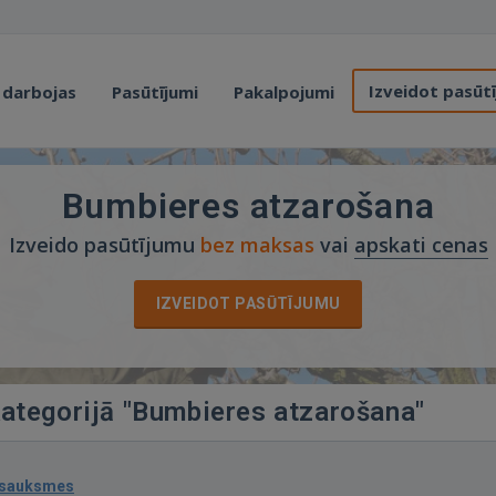
Izveidot pasūt
 darbojas
Pasūtījumi
Pakalpojumi
Bumbieres atzarošana
Izveido pasūtījumu
bez maksas
vai
apskati cenas
IZVEIDOT PASŪTĪJUMU
kategorijā "Bumbieres atzarošana"
tsauksmes