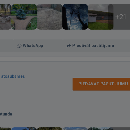
+21
WhatsApp
Piedāvāt pasūtījumu
1 atsauksmes
PIEDĀVĀT PASŪTĪJUMU
stunda