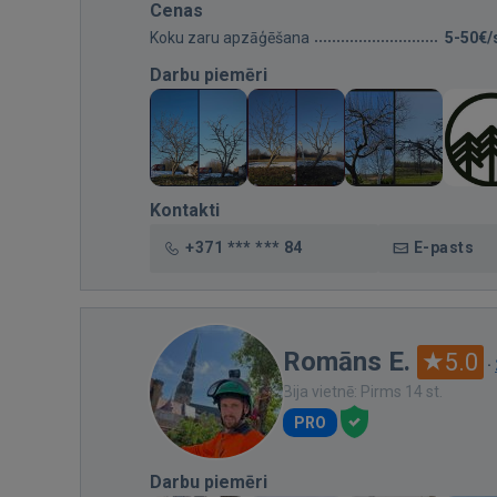
Cenas
Koku zaru apzāģēšana
5-50€/
Darbu piemēri
Kontakti
+371 *** *** 84
E-pasts
Romāns E.
5.0
·
Bija vietnē: Pirms 14 st.
PRO
Darbu piemēri