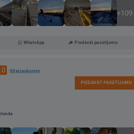
+109
WhatsApp
Piedāvāt pasūtījumu
.0
·
58 atsauksmes
PIEDĀVĀT PASŪTĪJUMU
stunda