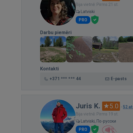
Bija vietnē: Pirms 21 st.
Latviski
PRO
Darbu piemēri
Kontakti
+371 *** *** 44
E-pasts
Juris K.
5.0
·
52 a
Bija vietnē: Pirms 19 st.
Latviski, По-русски
PRO