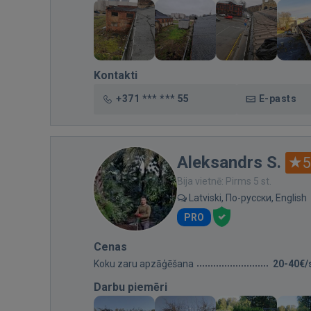
Kontakti
+371 *** *** 55
E-pasts
Aleksandrs S.
5
Bija vietnē: Pirms 5 st.
Latviski, По-русски, English
PRO
Cenas
Koku zaru apzāģēšana
20-40€/
Darbu piemēri