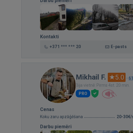
Darbu piemēri
Kontakti
+371 *** *** 20
E-pasts
Mikhail F.
5.0
·
6
Bija vietnē: Pirms 4st. 20 min.
PRO
Cenas
Koku zaru apzāģēšana
20-30€/
Darbu piemēri