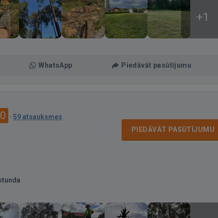
+1
WhatsApp
Piedāvāt pasūtījumu
.0
·
59 atsauksmes
PIEDĀVĀT PASŪTĪJUMU
stunda