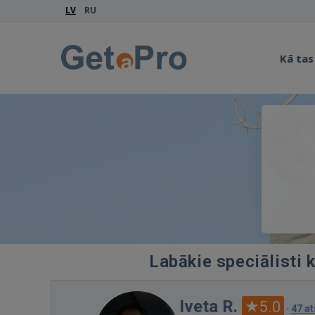
LV
RU
Kā tas
Labākie speciālisti 
Iveta R.
5.0
·
47 a