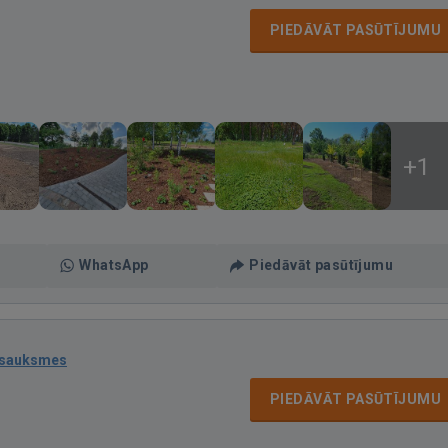
PIEDĀVĀT PASŪTĪJUMU
+1
WhatsApp
Piedāvāt pasūtījumu
tsauksmes
PIEDĀVĀT PASŪTĪJUMU