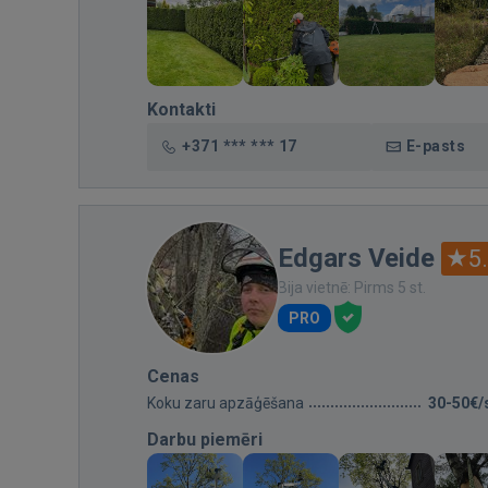
Kontakti
+371 *** *** 17
E-pasts
Edgars Veide
5
Bija vietnē: Pirms 5 st.
PRO
Cenas
Koku zaru apzāģēšana
30-50€/
Darbu piemēri