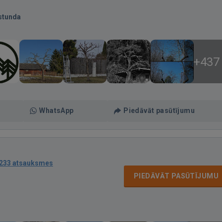
stunda
+437
WhatsApp
Piedāvāt pasūtījumu
233 atsauksmes
PIEDĀVĀT PASŪTĪJUMU