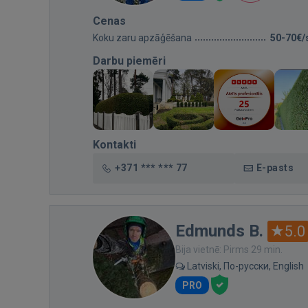
Cenas
Koku zaru apzāģēšana
50-70€/
Darbu piemēri
Kontakti
+371 *** *** 77
E-pasts
Edmunds B.
5.0
Bija vietnē: Pirms 29 min.
Latviski, По-русски, English
PRO