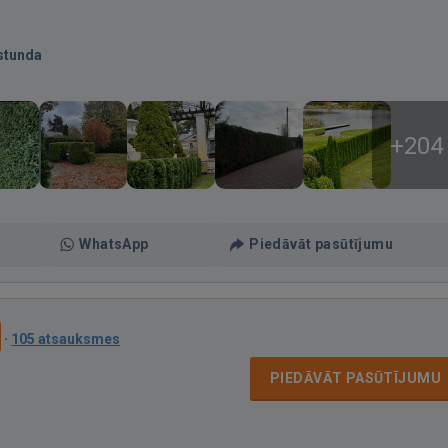
stunda
+204
WhatsApp
Piedāvāt pasūtījumu
·
105 atsauksmes
PIEDĀVĀT PASŪTĪJUMU