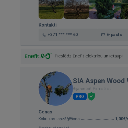
Kontakti
+371 *** *** 60
E-pasts
Pieslēdz Enefit elektrību un ietaupi!
SIA Aspen Wood
Bija vietnē: Pirms 5 st.
PRO
Cenas
Koku zaru apzāģēšana
1,00€/