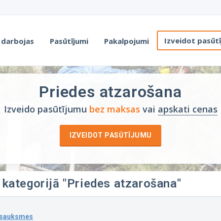
Izveidot pasūt
 darbojas
Pasūtījumi
Pakalpojumi
Priedes atzarošana
Izveido pasūtījumu
bez maksas
vai
apskati cenas
IZVEIDOT PASŪTĪJUMU
 kategorijā "Priedes atzarošana"
tsauksmes