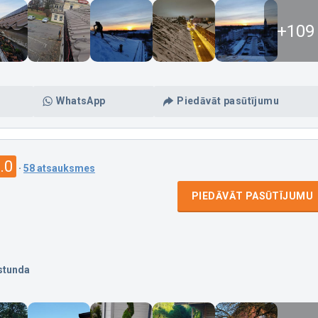
+109
WhatsApp
Piedāvāt pasūtījumu
.0
·
58 atsauksmes
PIEDĀVĀT PASŪTĪJUMU
stunda