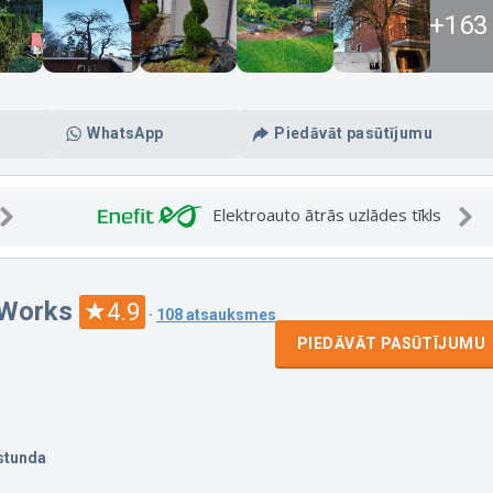
+163
WhatsApp
Piedāvāt pasūtījumu
Elektroauto ātrās uzlādes tīkls
 Works
4.9
·
108 atsauksmes
PIEDĀVĀT PASŪTĪJUMU
stunda