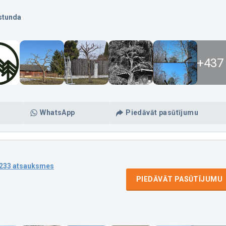
stunda
+437
WhatsApp
Piedāvāt pasūtījumu
233 atsauksmes
PIEDĀVĀT PASŪTĪJUMU