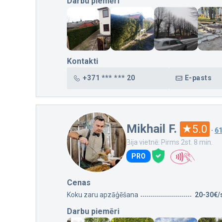
Darbu piemēri
Kontakti
+371 *** *** 20
E-pasts
Mikhail F.
5.0
·
6
Bija vietnē: Pirms 2st. 8 min.
PRO
Cenas
Koku zaru apzāģēšana
20-30€/
Darbu piemēri