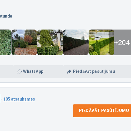
stunda
+204
WhatsApp
Piedāvāt pasūtījumu
·
105 atsauksmes
PIEDĀVĀT PASŪTĪJUMU