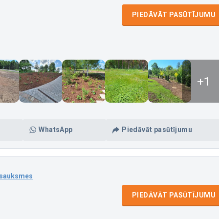
PIEDĀVĀT PASŪTĪJUMU
+1
WhatsApp
Piedāvāt pasūtījumu
tsauksmes
PIEDĀVĀT PASŪTĪJUMU