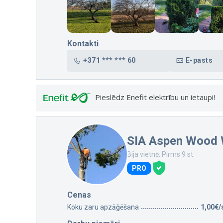
Kontakti
+371 *** *** 60
E-pasts
Pieslēdz Enefit elektrību un ietaupi!
SIA Aspen Wood
Bija vietnē: Pirms 9 st.
PRO
Cenas
Koku zaru apzāģēšana
1,00€/