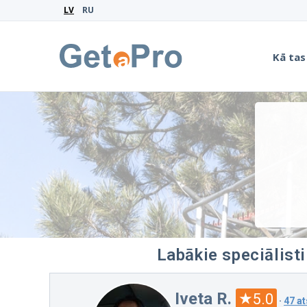
LV
RU
Kā tas
Labākie speciālisti
Iveta R.
5.0
·
47 a