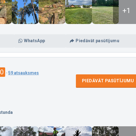
+1
WhatsApp
Piedāvāt pasūtījumu
.0
·
59 atsauksmes
PIEDĀVĀT PASŪTĪJUMU
stunda