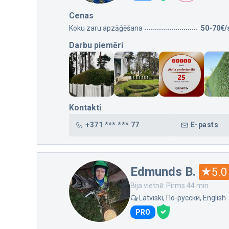
Cenas
Koku zaru apzāģēšana
50-70€/
Darbu piemēri
Kontakti
+371 *** *** 77
E-pasts
Edmunds B.
5.0
Bija vietnē: Pirms 44 min.
Latviski, По-русски, English
PRO