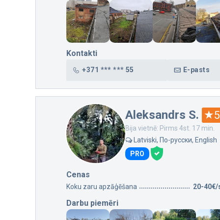
Kontakti
+371 *** *** 55
E-pasts
Aleksandrs S.
5
Bija vietnē: Pirms 4st. 17 min.
Latviski, По-русски, English
PRO
Cenas
Koku zaru apzāģēšana
20-40€/
Darbu piemēri