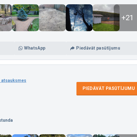
+21
WhatsApp
Piedāvāt pasūtījumu
1 atsauksmes
PIEDĀVĀT PASŪTĪJUMU
stunda