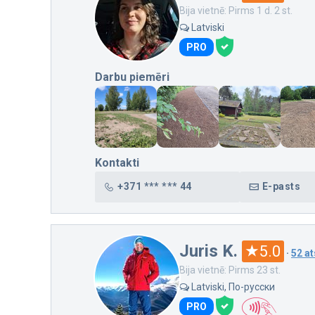
Bija vietnē: Pirms 1 d. 2 st.
Latviski
PRO
Darbu piemēri
Kontakti
+371 *** *** 44
E-pasts
Juris K.
5.0
·
52 a
Bija vietnē: Pirms 23 st.
Latviski, По-русски
PRO