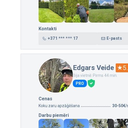
Kontakti
+371 *** *** 17
E-pasts
Edgars Veide
5
Bija vietnē: Pirms 44 min.
PRO
Cenas
Koku zaru apzāģēšana
30-50€/
Darbu piemēri