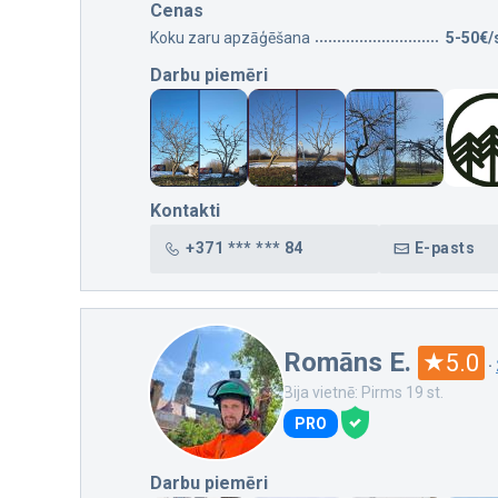
Cenas
Koku zaru apzāģēšana
5-50€/
Darbu piemēri
Kontakti
+371 *** *** 84
E-pasts
Romāns E.
5.0
·
Bija vietnē: Pirms 19 st.
PRO
Darbu piemēri