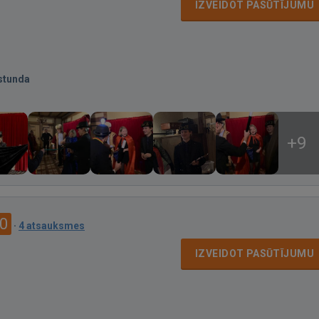
IZVEIDOT PASŪTĪJUMU
stunda
+9
.0
·
4 atsauksmes
IZVEIDOT PASŪTĪJUMU