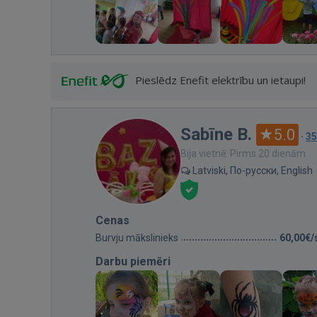
Pieslēdz Enefit elektrību un ietaupi!
Sabīne B.
5.0
·
35
Bija vietnē: Pirms 20 dienām
Latviski, По-русски, English
Cenas
Burvju mākslinieks
60,00€/
Darbu piemēri