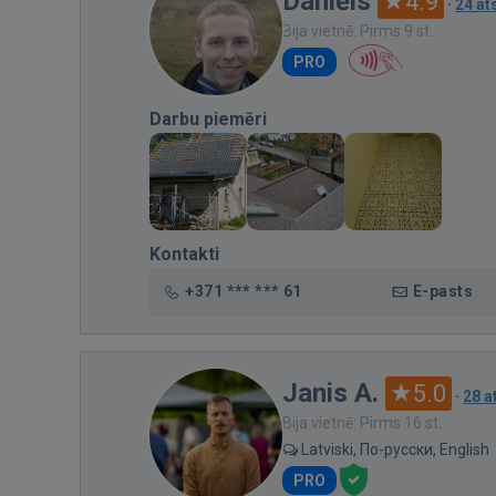
Daniēls
4.9
·
24 a
Bija vietnē: Pirms 9 st.
PRO
Darbu piemēri
Kontakti
+371 *** *** 61
E-pasts
Janis A.
5.0
·
28 
Bija vietnē: Pirms 16 st.
Latviski, По-русски, English
PRO