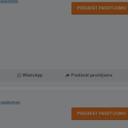
tsauksmes
PIEDĀVĀT PASŪTĪJUMU
WhatsApp
Piedāvāt pasūtījumu
atsauksmes
PIEDĀVĀT PASŪTĪJUMU