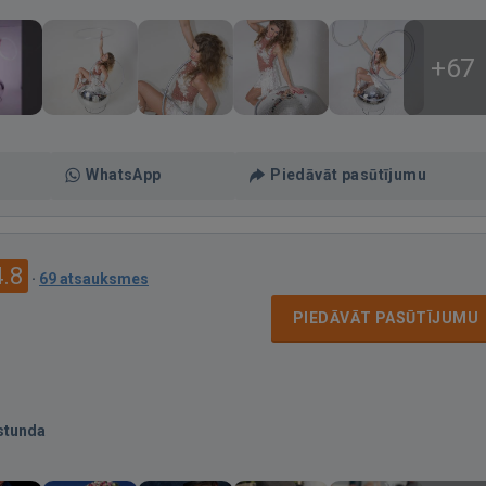
+67
WhatsApp
Piedāvāt pasūtījumu
4.8
·
69 atsauksmes
PIEDĀVĀT PASŪTĪJUMU
stunda