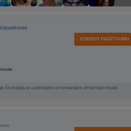
0 atsauksmes
IZVEIDOT PASŪTĪJUMU
stunda
ngā. Es strādāju ar uzņēmējiem un komandām, izmantojot vizuālo
ksmes