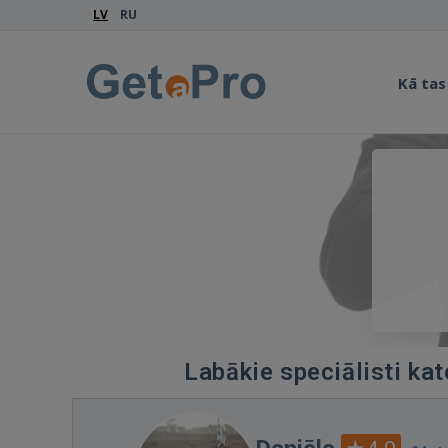
LV
RU
Kā tas
Labākie speciālisti kat