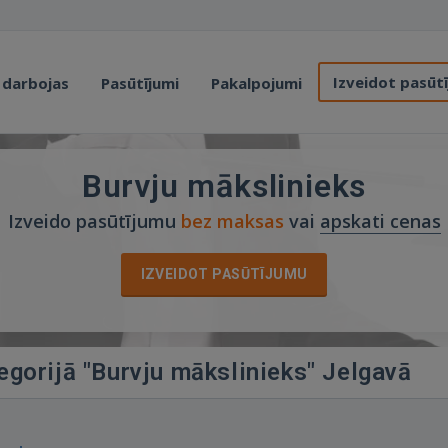
Izveidot pasūt
 darbojas
Pasūtījumi
Pakalpojumi
Burvju mākslinieks
Izveido pasūtījumu
bez maksas
vai
apskati cenas
IZVEIDOT PASŪTĪJUMU
egorijā "Burvju mākslinieks" Jelgavā