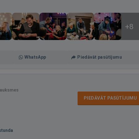
+8
WhatsApp
Piedāvāt pasūtījumu
sauksmes
PIEDĀVĀT PASŪTĪJUMU
stunda