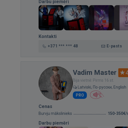
Darbu piemēri
Kontakti
+371 *** *** 48
E-pasts
Vadim Master
Bija vietnē: Pirms 16 st.
Latviski, По-русски, English
PRO
Cenas
Burvju mākslinieks
150-350€/
Darbu piemēri