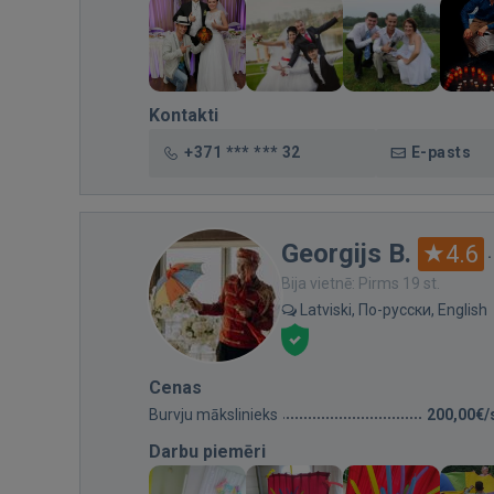
Kontakti
+371 *** *** 32
E-pasts
Georgijs B.
4.6
Bija vietnē: Pirms 19 st.
Latviski, По-русски, English
Cenas
Burvju mākslinieks
200,00€/
Darbu piemēri