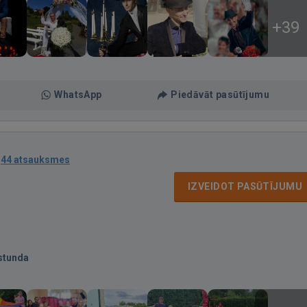
+39
WhatsApp
Piedāvāt pasūtījumu
·
44 atsauksmes
IZVEIDOT PASŪTĪJUMU
stunda