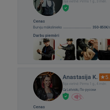
Bija vietnē: Pirms 1 g., 3 mēn.
Cenas
Burvju mākslinieks
350-850€/
Darbu piemēri
Anastasija K.
5
Bija vietnē: Pirms 1 g., 4 mēn.
Latviski, По-русски
Cenas