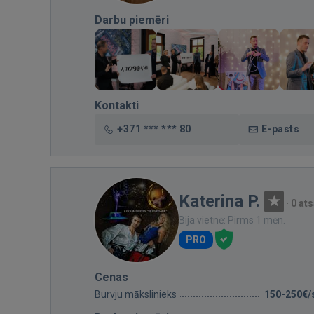
Darbu piemēri
Kontakti
+371 *** *** 80
E-pasts
Katerina P.
·
0 at
Bija vietnē: Pirms 1 mēn.
PRO
Cenas
Burvju mākslinieks
150-250€/