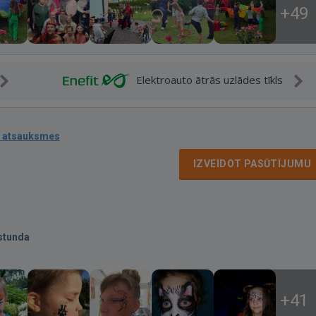
+49
Elektroauto ātrās uzlādes tīkls
 atsauksmes
IZVEIDOT PASŪTĪJUMU
stunda
+41