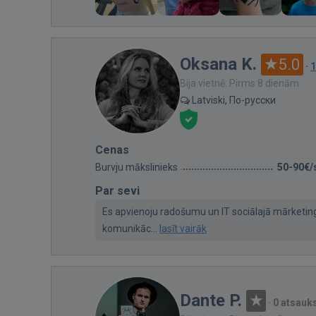
Oksana K.
5.0
·
1
Bija vietnē: Pirms 8 dienām
Latviski, По-русски
Cenas
Burvju mākslinieks
50-90€/
Par sevi
Es apvienoju radošumu un IT sociālajā mārketi
komunikāc...
lasīt vairāk
Dante P.
·
0 atsau