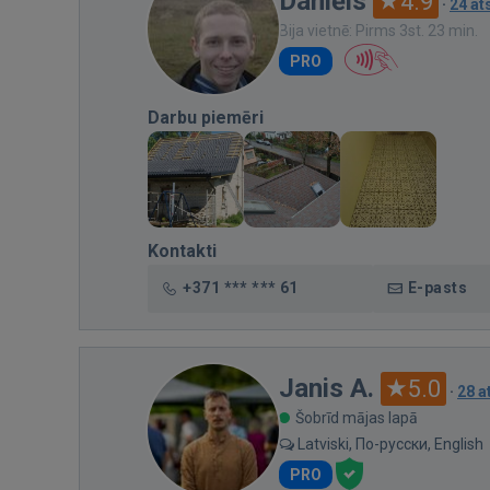
Daniēls
4.9
·
24 a
Bija vietnē: Pirms 3st. 23 min.
PRO
Darbu piemēri
Kontakti
+371 *** *** 61
E-pasts
Janis A.
5.0
·
28 
Šobrīd mājas lapā
Latviski, По-русски, English
PRO