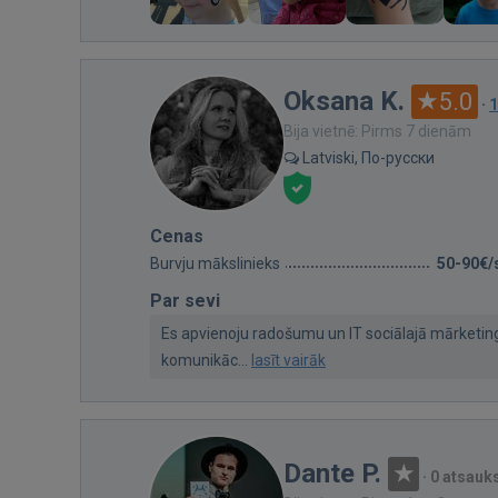
Oksana K.
5.0
·
1
Bija vietnē: Pirms 7 dienām
Latviski, По-русски
Cenas
Burvju mākslinieks
50-90€/
Par sevi
Es apvienoju radošumu un IT sociālajā mārketi
komunikāc...
lasīt vairāk
Dante P.
·
0 atsau