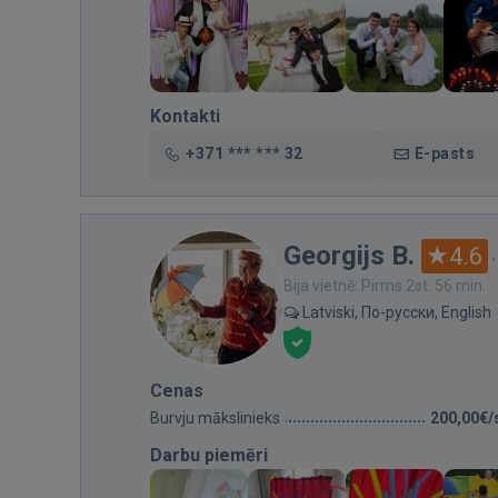
Kontakti
+371 *** *** 32
E-pasts
Georgijs B.
4.6
Bija vietnē: Pirms 2st. 56 min.
Latviski, По-русски, English
Cenas
Burvju mākslinieks
200,00€/
Darbu piemēri