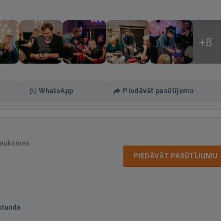
+8
WhatsApp
Piedāvāt pasūtījumu
sauksmes
PIEDĀVĀT PASŪTĪJUMU
stunda