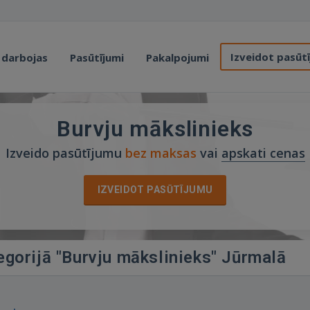
Izveidot pasūt
 darbojas
Pasūtījumi
Pakalpojumi
Burvju mākslinieks
Izveido pasūtījumu
bez maksas
vai
apskati cenas
IZVEIDOT PASŪTĪJUMU
egorijā "Burvju mākslinieks" Jūrmalā