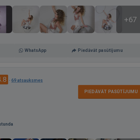
+67
WhatsApp
Piedāvāt pasūtījumu
4.8
·
69 atsauksmes
PIEDĀVĀT PASŪTĪJUMU
stunda