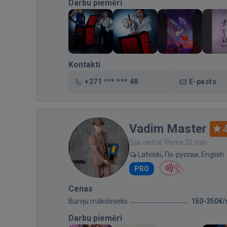
Darbu piemēri
Kontakti
+371 *** *** 48
E-pasts
Vadim Master
Bija vietnē: Pirms 32 min.
Latviski, По-русски, English
PRO
Cenas
Burvju mākslinieks
150-350€/
Darbu piemēri