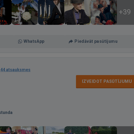
+39
WhatsApp
Piedāvāt pasūtījumu
·
44 atsauksmes
IZVEIDOT PASŪTĪJUMU
stunda