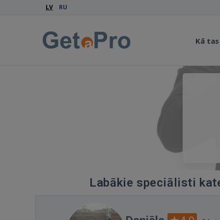
LV
RU
Kā tas
Labākie speciālisti kat