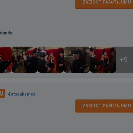
IZVEIDOT PASŪTĪJUMU
stunda
+9
.0
·
4 atsauksmes
IZVEIDOT PASŪTĪJUMU