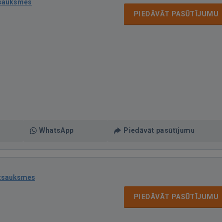
tsauksmes
PIEDĀVĀT PASŪTĪJUMU
WhatsApp
Piedāvāt pasūtījumu
atsauksmes
PIEDĀVĀT PASŪTĪJUMU