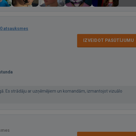
0 atsauksmes
IZVEIDOT PASŪTĪJUMU
stunda
ngā. Es strādāju ar uzņēmējiem un komandām, izmantojot vizuālo
ksmes