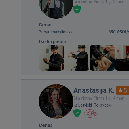
Bija vietnē: Pirms 1 g., 3 mēn.
Cenas
Burvju mākslinieks
350-850€/
Darbu piemēri
Anastasija K.
5
Bija vietnē: Pirms 1 g., 4 mēn.
Latviski, По-русски
Cenas