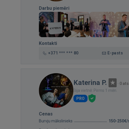
Darbu piemēri
Kontakti
+371 *** *** 80
E-pasts
Katerina P.
·
0 at
Bija vietnē: Pirms 1 mēn.
PRO
Cenas
Burvju mākslinieks
150-250€/