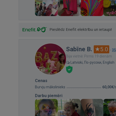
Pieslēdz Enefit elektrību un ietaupi!
Sabīne B.
5.0
·
35
Bija vietnē: Pirms 19 dienām
Latviski, По-русски, English
Cenas
Burvju mākslinieks
60,00€/
Darbu piemēri