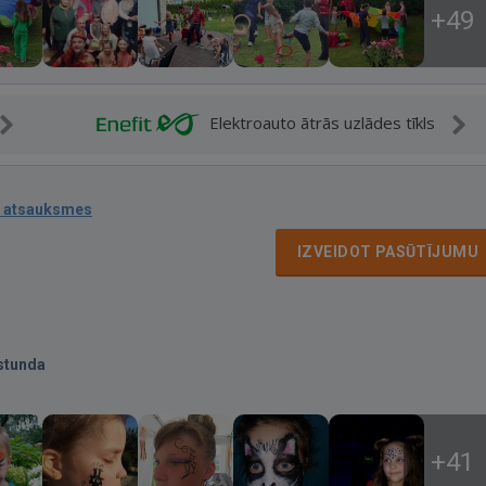
+49
Elektroauto ātrās uzlādes tīkls
 atsauksmes
IZVEIDOT PASŪTĪJUMU
stunda
+41