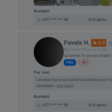
Kontakti
+371 *** *** 46
E-pasts
Pavels H.
4.9
·
7
Bija vietnē: Pirms 1st. 3 min.
Latviski, По-русски, English
PRO
Par sevi
Labvakar! Esmu speciālists būvniecības jomā: 
uzstādīšan...
lasīt vairāk
Kontakti
+371 *** *** 09
E-pasts