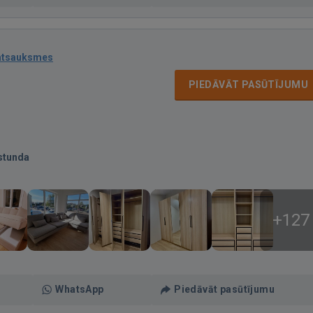
atsauksmes
PIEDĀVĀT PASŪTĪJUMU
stunda
+127
WhatsApp
Piedāvāt pasūtījumu