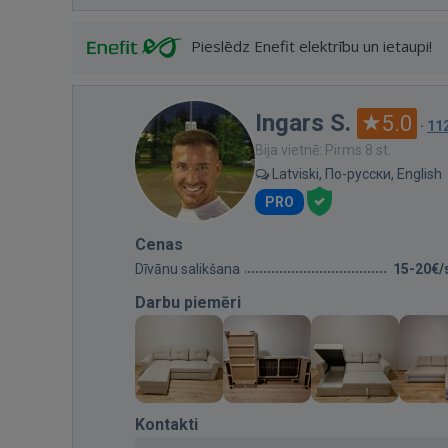
Pieslēdz Enefit elektrību un ietaupi!
Ingars S.
5.0
·
11
Bija vietnē: Pirms 8 st.
Latviski, По-русски, English
PRO
Cenas
Dīvānu salikšana
15-20€/
Darbu piemēri
Kontakti