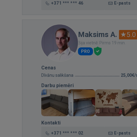
+371 *** *** 46
E-pasts
Maksims A.
5.0
Bija vietnē: Pirms 19 min.
PRO
Cenas
Dīvānu salikšana
25,00€/
Darbu piemēri
Kontakti
+371 *** *** 02
E-pasts