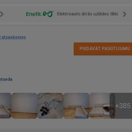
Elektroauto ātrās uzlādes tīkls
2 atsauksmes
PIEDĀVĀT PASŪTĪJUMU
stunda
+385