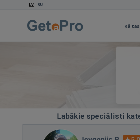
LV
RU
Kā tas
Labākie speciālisti kat
Jevgenijs R.
5.