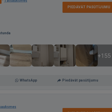
·
1 atsauksmes
PIEDĀVĀT PASŪTĪJUMU
stunda
+155
WhatsApp
Piedāvāt pasūtījumu
tsauksmes