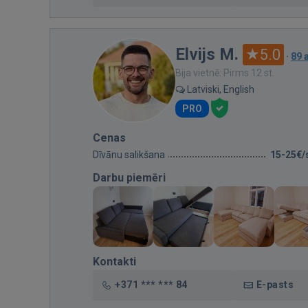
Elvijs M.
5.0
·
89 
Bija vietnē: Pirms 12 st.
Latviski, English
PRO
Cenas
Dīvānu salikšana
15-25€/
Darbu piemēri
Kontakti
+371 *** *** 84
E-pasts