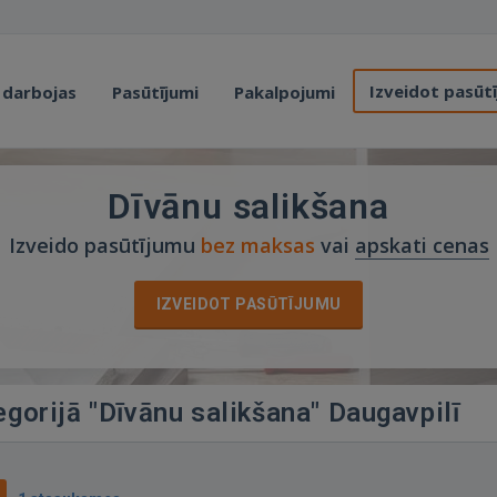
Izveidot pasūt
 darbojas
Pasūtījumi
Pakalpojumi
Dīvānu salikšana
Izveido pasūtījumu
bez maksas
vai
apskati cenas
IZVEIDOT PASŪTĪJUMU
egorijā "Dīvānu salikšana" Daugavpilī
0