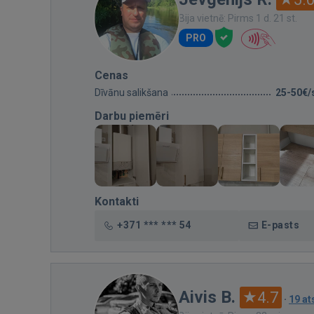
Bija vietnē: Pirms 1 d. 21 st.
PRO
Cenas
Dīvānu salikšana
25-50€/
Darbu piemēri
Kontakti
+371 *** *** 54
E-pasts
Aivis B.
4.7
·
19 a