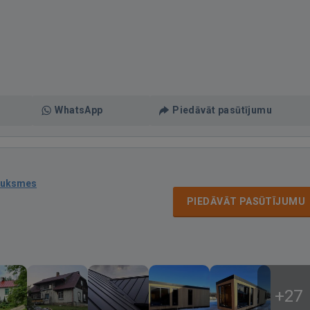
WhatsApp
Piedāvāt pasūtījumu
auksmes
PIEDĀVĀT PASŪTĪJUMU
+27