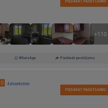
PIEDĀVĀT PASŪTĪJUMU
+110
WhatsApp
Piedāvāt pasūtījumu
.0
·
4 atsauksmes
PIEDĀVĀT PASŪTĪJUMU