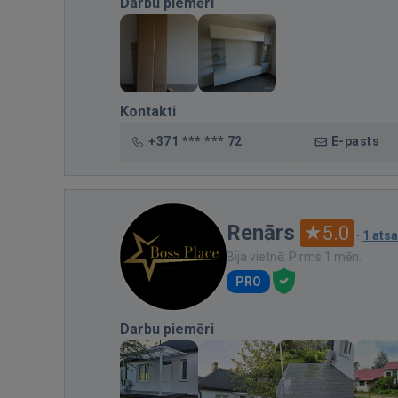
Darbu piemēri
Kontakti
+371 *** *** 72
E-pasts
Renārs
5.0
·
1 ats
Bija vietnē: Pirms 1 mēn.
PRO
Darbu piemēri