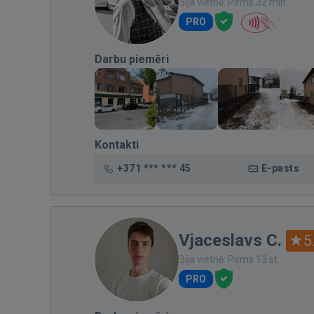
Bija vietnē: Pirms 32 min.
PRO
Darbu piemēri
Kontakti
+371 *** *** 45
E-pasts
Vjaceslavs C.
5
Bija vietnē: Pirms 13 st.
PRO