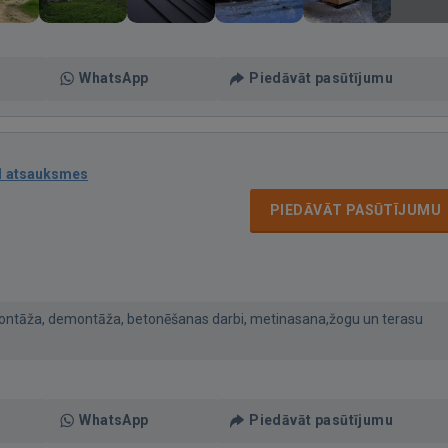
WhatsApp
Piedāvāt pasūtījumu
1 atsauksmes
PIEDĀVĀT PASŪTĪJUMU
montāža, demontāža, betonēšanas darbi, metinasana,žogu un terasu
WhatsApp
Piedāvāt pasūtījumu