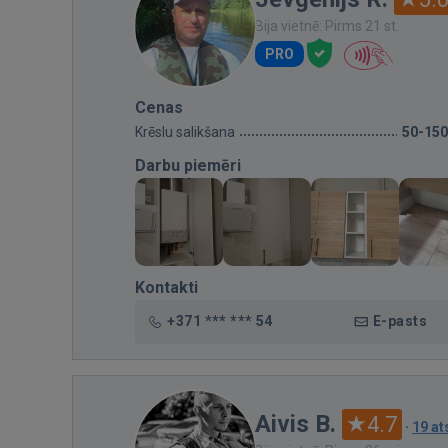
Bija vietnē: Pirms 21 st.
PRO
Cenas
Krēslu salikšana
50-150
Darbu piemēri
Kontakti
+371 *** *** 54
E-pasts
Aivis B.
4.7
·
19 a