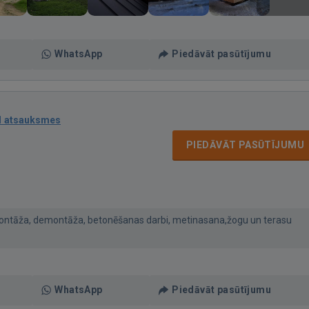
WhatsApp
Piedāvāt pasūtījumu
1 atsauksmes
PIEDĀVĀT PASŪTĪJUMU
montāža, demontāža, betonēšanas darbi, metinasana,žogu un terasu
WhatsApp
Piedāvāt pasūtījumu