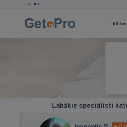
LV
RU
Kā tas
Labākie speciālisti kat
Jevgenijs R.
5.