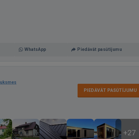
WhatsApp
Piedāvāt pasūtījumu
auksmes
PIEDĀVĀT PASŪTĪJUMU
+27