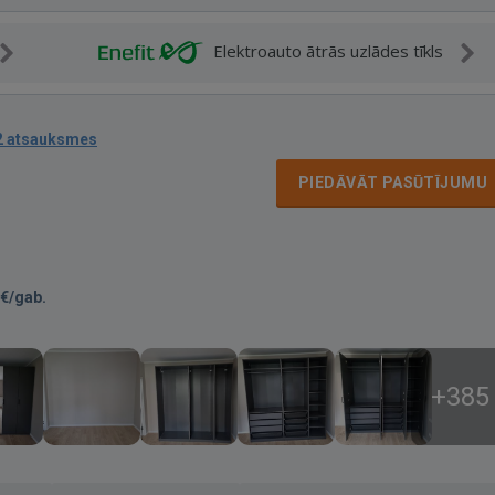
Elektroauto ātrās uzlādes tīkls
2 atsauksmes
PIEDĀVĀT PASŪTĪJUMU
€/gab.
+385