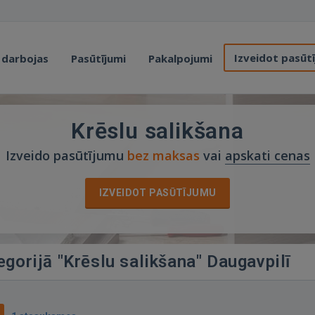
Izveidot pasūt
 darbojas
Pasūtījumi
Pakalpojumi
Krēslu salikšana
Izveido pasūtījumu
bez maksas
vai
apskati cenas
IZVEIDOT PASŪTĪJUMU
egorijā "Krēslu salikšana" Daugavpilī
0