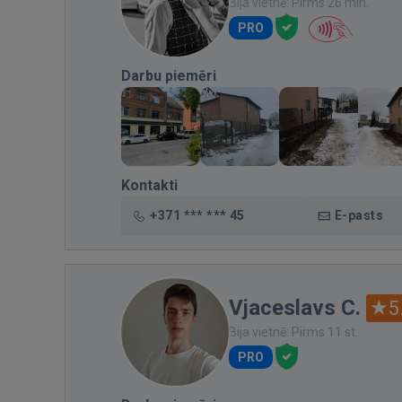
Bija vietnē: Pirms 26 min.
PRO
Darbu piemēri
Kontakti
+371 *** *** 45
E-pasts
Vjaceslavs C.
5
Bija vietnē: Pirms 11 st.
PRO