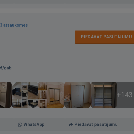
3 atsauksmes
PIEDĀVĀT PASŪTĪJUMU
€/gab.
+143
WhatsApp
Piedāvāt pasūtījumu