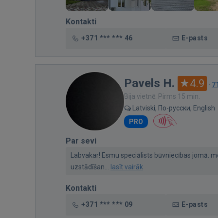
Kontakti
+371 *** *** 46
E-pasts
Pavels H.
4.9
·
7
Bija vietnē: Pirms 15 min.
Latviski, По-русски, English
PRO
Par sevi
Labvakar! Esmu speciālists būvniecības jomā: 
uzstādīšan...
lasīt vairāk
Kontakti
+371 *** *** 09
E-pasts