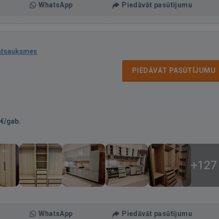
WhatsApp
Piedāvāt pasūtījumu
atsauksmes
PIEDĀVĀT PASŪTĪJUMU
€/gab.
+127
WhatsApp
Piedāvāt pasūtījumu