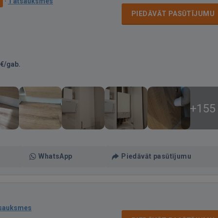
·
1 atsauksmes
PIEDĀVĀT PASŪTĪJUMU
€/gab.
+155
WhatsApp
Piedāvāt pasūtījumu
tsauksmes