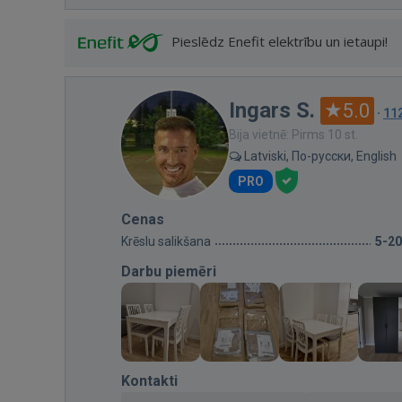
Pieslēdz Enefit elektrību un ietaupi!
Ingars S.
5.0
·
11
Bija vietnē: Pirms 10 st.
Latviski, По-русски, English
PRO
Cenas
Krēslu salikšana
5-20
Darbu piemēri
Kontakti