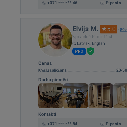
+371 *** *** 46
E-pasts
Elvijs M.
5.0
·
89 
Bija vietnē: Pirms 11 st.
Latviski, English
PRO
Cenas
Krēslu salikšana
20-50
Darbu piemēri
Kontakti
+371 *** *** 84
E-pasts