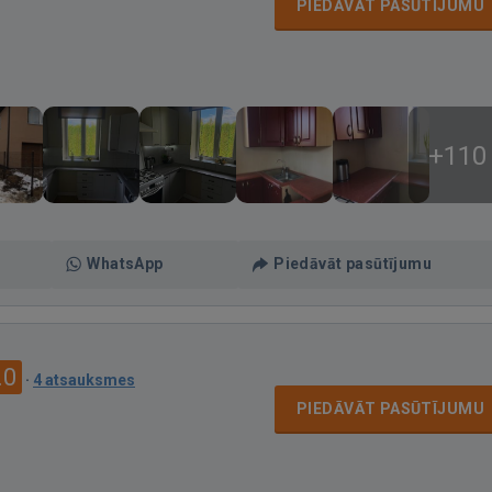
PIEDĀVĀT PASŪTĪJUMU
+110
WhatsApp
Piedāvāt pasūtījumu
.0
·
4 atsauksmes
PIEDĀVĀT PASŪTĪJUMU