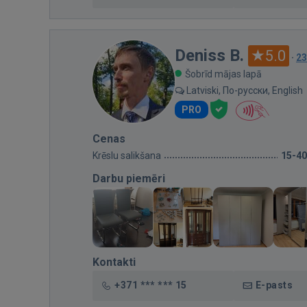
Deniss B.
5.0
·
23
Šobrīd mājas lapā
Latviski, По-русски, English
PRO
Cenas
Krēslu salikšana
15-40
Darbu piemēri
Kontakti
+371 *** *** 15
E-pasts