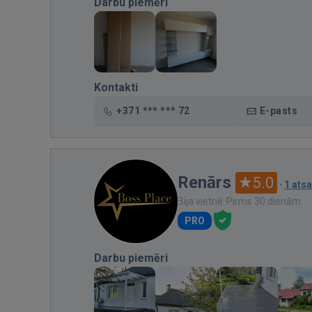
Darbu piemēri
Kontakti
+371 *** *** 72
E-pasts
Renārs
5.0
·
1 ats
Bija vietnē: Pirms 30 dienām
PRO
Darbu piemēri