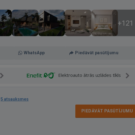
+121
WhatsApp
Piedāvāt pasūtījumu
Elektroauto ātrās uzlādes tīkls
·
5 atsauksmes
PIEDĀVĀT PASŪTĪJUMU