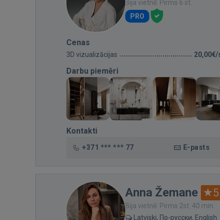
Bija vietnē: Pirms 6 st.
PRO
Cenas
3D vizualizācijas
20,00€/
Darbu piemēri
Kontakti
+371 *** *** 77
E-pasts
Anna Žemane
5
Bija vietnē: Pirms 2st. 40 min.
Latviski, По-русски, English