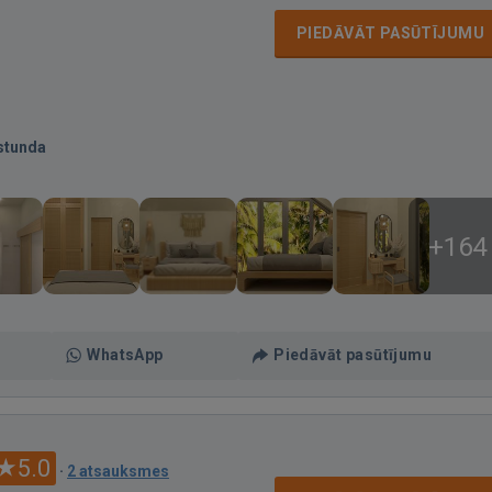
PIEDĀVĀT PASŪTĪJUMU
stunda
+164
WhatsApp
Piedāvāt pasūtījumu
5.0
·
2 atsauksmes