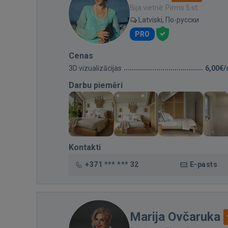
Bija vietnē: Pirms 5 st.
Latviski, По-русски
PRO
Cenas
3D vizualizācijas
6,00€/
Darbu piemēri
Kontakti
+371 *** *** 32
E-pasts
Marija Ovčaruka