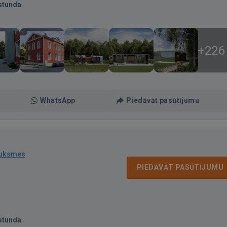
stunda
+226
WhatsApp
Piedāvāt pasūtījumu
auksmes
PIEDĀVĀT PASŪTĪJUMU
stunda