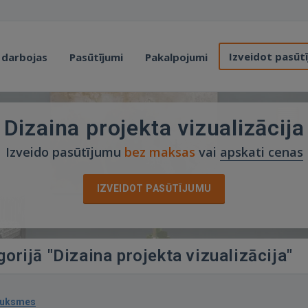
Izveidot pasūt
 darbojas
Pasūtījumi
Pakalpojumi
Dizaina projekta vizualizācija
Izveido pasūtījumu
bez maksas
vai
apskati cenas
IZVEIDOT PASŪTĪJUMU
gorijā "Dizaina projekta vizualizācija"
auksmes