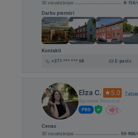
3D vizualizācijas
8-15€/
Darbu piemēri
Kontakti
+371 *** *** 68
E-pasts
Elza C.
5.0
·
7 ats
Bija vietnē: Pirms 6 st.
PRO
Cenas
3D vizualizācijas
50-90€/