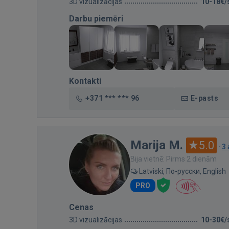
3D vizualizācijas
10-18€/
Darbu piemēri
Kontakti
+371 *** *** 96
E-pasts
Marija M.
5.0
·
3
Bija vietnē: Pirms 2 dienām
Latviski, По-русски, English
PRO
Cenas
3D vizualizācijas
10-30€/