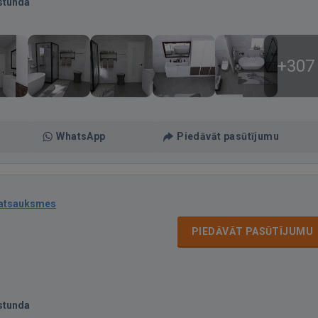
stunda
+307
WhatsApp
Piedāvāt pasūtījumu
 atsauksmes
PIEDĀVĀT PASŪTĪJUMU
stunda