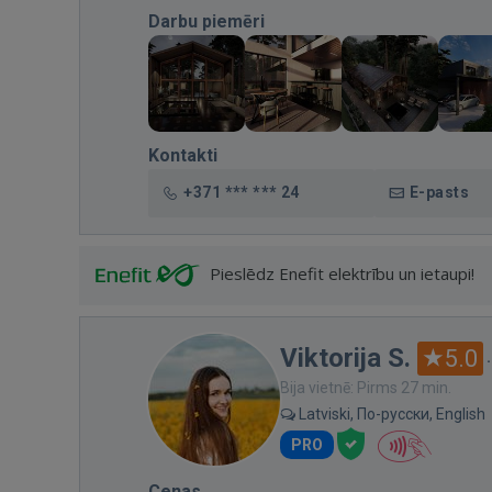
Darbu piemēri
Kontakti
+371 *** *** 24
E-pasts
Pieslēdz Enefit elektrību un ietaupi!
Viktorija S.
5.0
Bija vietnē: Pirms 27 min.
Latviski, По-русски, English
PRO
Cenas