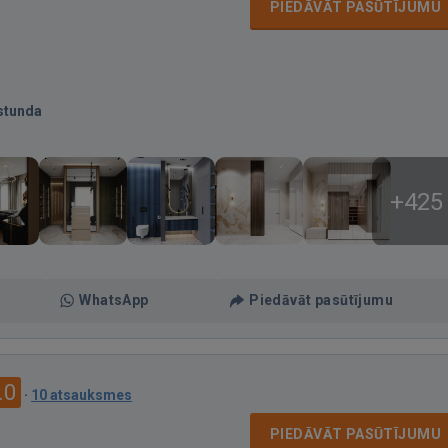
PIEDĀVĀT PASŪTĪJUMU
stunda
+425
WhatsApp
Piedāvāt pasūtījumu
.0
·
10 atsauksmes
PIEDĀVĀT PASŪTĪJUMU