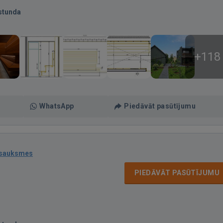
stunda
+118
WhatsApp
Piedāvāt pasūtījumu
tsauksmes
PIEDĀVĀT PASŪTĪJUMU