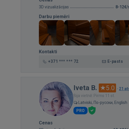
3D vizualizācijas
8-12€/
Darbu piemēri
Kontakti
+371 *** *** 72
E-pasts
Iveta B.
5.0
·
21 a
Bija vietnē: Pirms 11 st.
Latviski, По-русски, English
PRO
Cenas