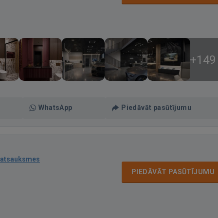
+149
WhatsApp
Piedāvāt pasūtījumu
 atsauksmes
PIEDĀVĀT PASŪTĪJUMU