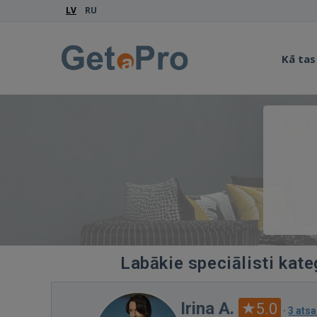
LV
RU
Kā tas
Labākie speciālisti kate
Irina A.
5.0
·
3 ats