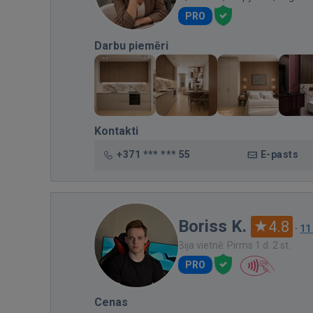
PRO
Darbu piemēri
Kontakti
+371 *** *** 55
E-pasts
Boriss K.
4.8
·
11
Bija vietnē: Pirms 1 d. 2 st.
PRO
Cenas