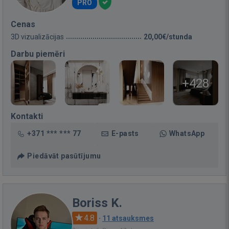
PRO
Cenas
3D vizualizācijas
20,00€/stunda
Darbu piemēri
+428
Kontakti
+371 *** *** 77
E-pasts
WhatsApp
Piedāvāt pasūtījumu
Boriss K.
4.8
·
11 atsauksmes