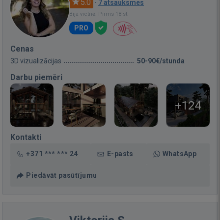
5.0
·
7 atsauksmes
Bija vietnē: Pirms 18 st.
PRO
Cenas
3D vizualizācijas
50-90€/stunda
Darbu piemēri
+124
Kontakti
+371 *** *** 24
E-pasts
WhatsApp
Piedāvāt pasūtījumu