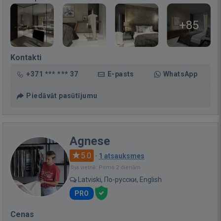
+85
Kontakti
+371 *** *** 37
E-pasts
WhatsApp
Piedāvāt pasūtījumu
Agnese
5.0
·
1 atsauksmes
Bija vietnē: Pirms 2 dienām
Latviski, По-русски, English
PRO
Cenas