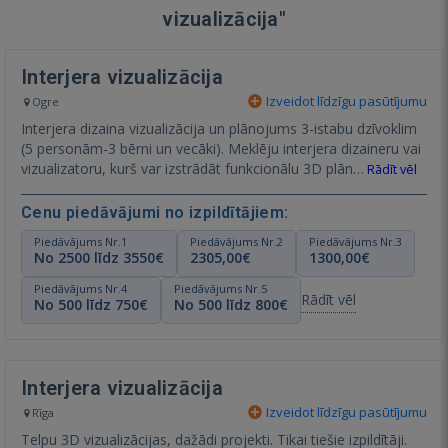
vizualizācija"
Interjera vizualizācija
Izveidot līdzīgu pasūtījumu
Ogre
Interjera dizaina vizualizācija un plānojums 3-istabu dzīvoklim
(5 personām-3 bērni un vecāki). Meklēju interjera dizaineru vai
vizualizatoru, kurš var izstrādāt funkcionālu 3D plān…
Rādīt vēl
Cenu piedāvājumi no izpildītājiem:
Piedāvājums Nr.1
Piedāvājums Nr.2
Piedāvājums Nr.3
No 2500 līdz 3550€
2305,00€
1300,00€
Piedāvājums Nr.4
Piedāvājums Nr.5
Rādīt vēl
No 500 līdz 750€
No 500 līdz 800€
Interjera vizualizācija
Izveidot līdzīgu pasūtījumu
Rīga
Telpu 3D vizualizācijas, dažādi projekti. Tikai tiešie izpildītāji.