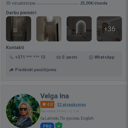
3D vizualizācijas
25,00€/stunda
Darbu piemēri
+36
Kontakti
+371 *** *** 13
E-pasts
WhatsApp
Piedāvāt pasūtījumu
Velga Ina
4.8
·
32 atsauksmes
Bija vietnē: Pirms 1 d. 1 st.
Latviski, По-русски, English
PRO