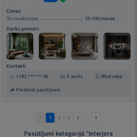
Cenas
3D vizualizācijas
20-30€/stunda
Darbu piemēri
+257
Kontakti
+182 *** *** 06
E-pasts
WhatsApp
Piedāvāt pasūtījumu
...
1
2
3
4
Pasūtījumi kategorijā "Interjera