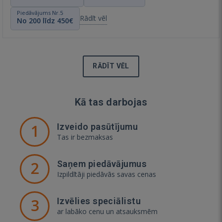
Piedāvājums Nr.5
Rādīt vēl
No 200 līdz 450€
RĀDĪT VĒL
Kā tas darbojas
1
Izveido pasūtījumu
Tas ir bezmaksas
2
Saņem piedāvājumus
Izpildītāji piedāvās savas cenas
3
Izvēlies speciālistu
ar labāko cenu un atsauksmēm