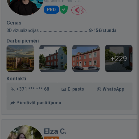
Bija vietnē: Pirms 17 st.
PRO
Cenas
3D vizualizācijas
8-15€/stunda
Darbu piemēri
+229
Kontakti
+371 *** *** 68
E-pasts
WhatsApp
Piedāvāt pasūtījumu
Elza C.