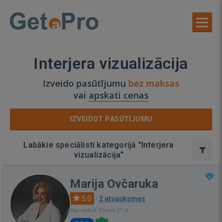
Interjera vizualizācija
Izveido pasūtījumu
bez maksas
vai
apskati cenas
IZVEIDOT PASŪTĪJUMU
Labākie speciālisti kategorijā "Interjera
vizualizācija"
Marija Ovčaruka
5.0
·
2 atsauksmes
Bija vietnē: Pirms 21 st.