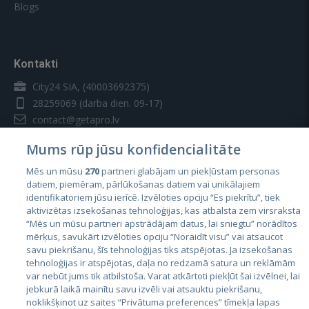
Blogs
Kontakti
City24 SIA, (40003692375)
28259069
(darba dien. 09-17)
contact@getapro.lv
Mums rūp jūsu konfidencialitāte
Mēs un mūsu
270
partneri glabājam un piekļūstam personas
datiem, piemēram, pārlūkošanas datiem vai unikālajiem
identifikatoriem jūsu ierīcē. Izvēloties opciju “Es piekrītu”, tiek
Valstis
aktivizētas izsekošanas tehnoloģijas, kas atbalsta zem virsraksta
Igaunija
“Mēs un mūsu partneri apstrādājam datus, lai sniegtu” norādītos
mērķus, savukārt izvēloties opciju “Noraidīt visu” vai atsaucot
Latvija
savu piekrišanu, šīs tehnoloģijas tiks atspējotas. Ja izsekošanas
tehnoloģijas ir atspējotas, daļa no redzamā satura un reklāmām
Lietuva
var nebūt jums tik atbilstoša. Varat atkārtoti piekļūt šai izvēlnei, lai
jebkurā laikā mainītu savu izvēli vai atsauktu piekrišanu,
noklikšķinot uz saites “Privātuma preferences” tīmekļa lapas