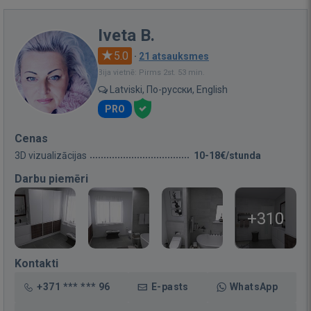
Iveta B.
5.0
·
21 atsauksmes
Bija vietnē: Pirms 2st. 53 min.
Latviski, По-русски, English
PRO
Cenas
3D vizualizācijas
10-18€/stunda
Darbu piemēri
+310
Kontakti
+371 *** *** 96
E-pasts
WhatsApp