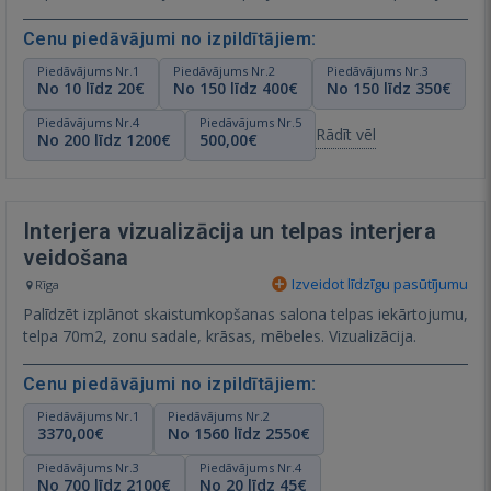
Cenu piedāvājumi no izpildītājiem:
Piedāvājums Nr.1
Piedāvājums Nr.2
Piedāvājums Nr.3
No 10 līdz 20€
No 150 līdz 400€
No 150 līdz 350€
Piedāvājums Nr.4
Piedāvājums Nr.5
Rādīt vēl
No 200 līdz 1200€
500,00€
Interjera vizualizācija un telpas interjera
veidošana
Izveidot līdzīgu pasūtījumu
Rīga
Palīdzēt izplānot skaistumkopšanas salona telpas iekārtojumu,
telpa 70m2, zonu sadale, krāsas, mēbeles. Vizualizācija.
Cenu piedāvājumi no izpildītājiem:
Piedāvājums Nr.1
Piedāvājums Nr.2
3370,00€
No 1560 līdz 2550€
Piedāvājums Nr.3
Piedāvājums Nr.4
No 700 līdz 2100€
No 20 līdz 45€