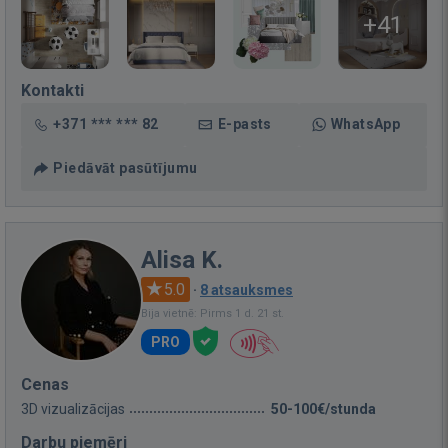
+41
Kontakti
+371 *** *** 82
E-pasts
WhatsApp
Piedāvāt pasūtījumu
Alisa K.
5.0
·
8 atsauksmes
Bija vietnē: Pirms 1 d. 21 st.
PRO
Cenas
3D vizualizācijas
50-100€/stunda
Darbu piemēri