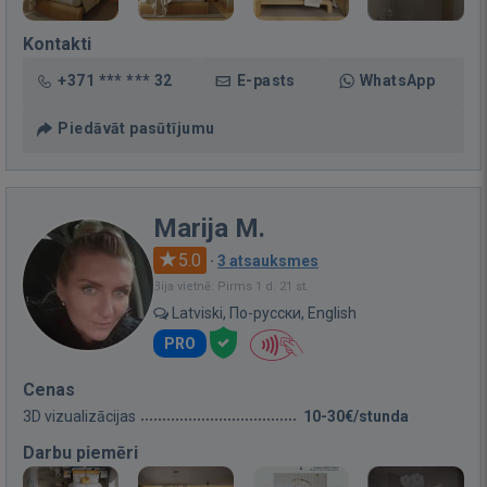
Kontakti
+371 *** *** 32
E-pasts
WhatsApp
Piedāvāt pasūtījumu
Marija M.
5.0
·
3 atsauksmes
Bija vietnē: Pirms 1 d. 21 st.
Latviski, По-русски, English
PRO
Cenas
3D vizualizācijas
10-30€/stunda
Darbu piemēri