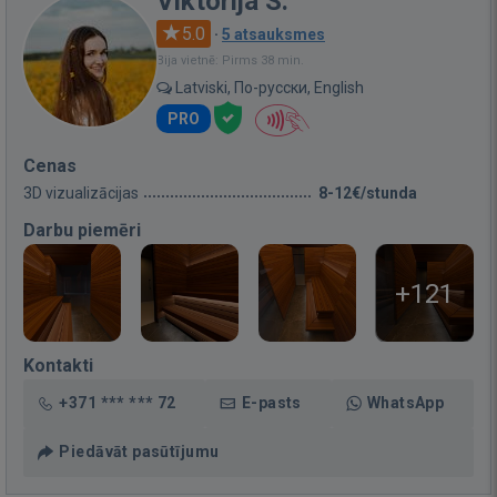
Viktorija S.
5.0
·
5 atsauksmes
Bija vietnē: Pirms 38 min.
Latviski, По-русски, English
PRO
Cenas
3D vizualizācijas
8-12€/stunda
Darbu piemēri
+121
Kontakti
+371 *** *** 72
E-pasts
WhatsApp
Piedāvāt pasūtījumu