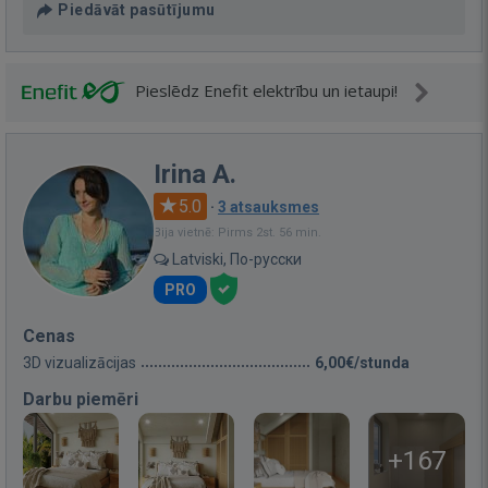
Piedāvāt pasūtījumu
Pieslēdz Enefit elektrību un ietaupi!
Irina A.
5.0
·
3 atsauksmes
Bija vietnē: Pirms 2st. 56 min.
Latviski, По-русски
PRO
Cenas
3D vizualizācijas
6,00€/stunda
Darbu piemēri
+167