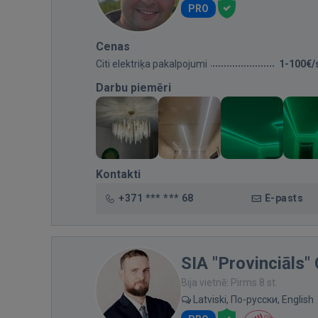
PRO
Cenas
Citi elektriķa pakalpojumi
1-100€/
Darbu piemēri
Kontakti
+371 *** *** 68
E-pasts
SIA "Provinciāls"
Bija vietnē: Pirms 8 st.
Latviski, По-русски, English