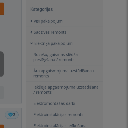
Kategorijas
Visi pakalpojumi
Sadzīves remonts
Elektriķa pakalpojumi
Rozešu, gaismas slēdža
pieslēgšana / remonts
Āra apgaismojuma uzstādīšana /
remonts
Iekšējā apgaismojuma uzstādīšana
/ remonts
Elektromontāžas darbi
Elektroinstalācijas remonts
3
Elektroinstalācijas ierīkošana