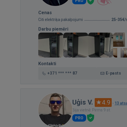
PRO
Cenas
Citi elektriķa pakalpojumi
25-35€/
Darbu piemēri
Kontakti
+371 *** *** 87
E-pasts
Uģis V.
4.9
·
13 at
Bija vietnē: Pirms 9 st.
PRO