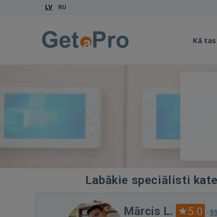
LV
RU
Kā tas
Labākie speciālisti kat
Mārcis L.
5.0
·
9