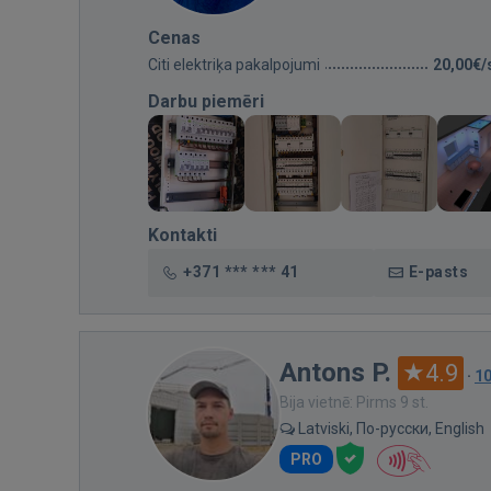
Cenas
Citi elektriķa pakalpojumi
20,00€/
Darbu piemēri
Kontakti
+371 *** *** 41
E-pasts
Antons P.
4.9
·
1
Bija vietnē: Pirms 9 st.
Latviski, По-русски, English
PRO