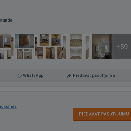
stunda
+59
WhatsApp
Piedāvāt pasūtījumu
sauksmes
PIEDĀVĀT PASŪTĪJUMU