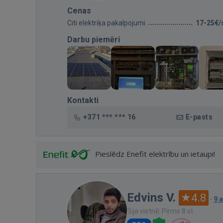
Cenas
Citi elektriķa pakalpojumi
17-25€/
Darbu piemēri
Kontakti
+371 *** *** 16
E-pasts
Pieslēdz Enefit elektrību un ietaupi!
Edvins V.
4.8
·
9 
Bija vietnē: Pirms 8 st.