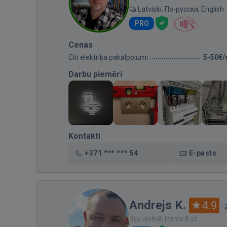
Latviski, По-русски, English
PRO
Cenas
Citi elektriķa pakalpojumi
5-50€/
Darbu piemēri
Kontakti
+371 *** *** 54
E-pasts
Andrejs K.
4.9
·
Bija vietnē: Pirms 8 st.