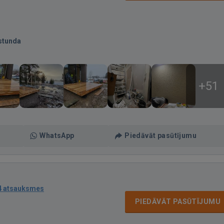
stunda
+51
WhatsApp
Piedāvāt pasūtījumu
4 atsauksmes
PIEDĀVĀT PASŪTĪJUMU