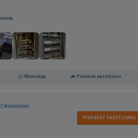
stunda
WhatsApp
Piedāvāt pasūtījumu
07 atsauksmes
PIEDĀVĀT PASŪTĪJUMU