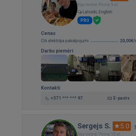
Bija vietnē: Pirms 9 st.
Latviski, English
PRO
Cenas
Citi elektriķa pakalpojumi
20,00€/
Darbu piemēri
Kontakti
+371 *** *** 97
E-pasts
Sergejs S.
5.0
·
Bija vietnē: Pirms 10 st.