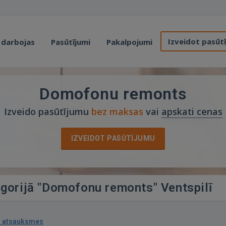
Izveidot pasūt
 darbojas
Pasūtījumi
Pakalpojumi
Domofonu remonts
Izveido pasūtījumu
bez maksas
vai
apskati cenas
IZVEIDOT PASŪTĪJUMU
egorijā "Domofonu remonts" Ventspilī
1 atsauksmes