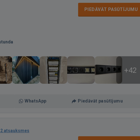
PIEDĀVĀT PASŪTĪJUMU
stunda
+42
WhatsApp
Piedāvāt pasūtījumu
12 atsauksmes