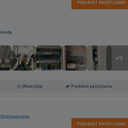
PIEDĀVĀT PASŪTĪJUMU
stunda
+9
WhatsApp
Piedāvāt pasūtījumu
209 atsauksmes
PIEDĀVĀT PASŪTĪJUMU