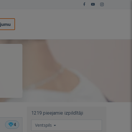
ījumu
1219 pieejamie izpildītāji
4
Ventspils