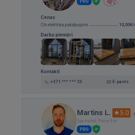
PRO
Cenas
Citi elektriķa pakalpojumi
10,00€/
Darbu piemēri
Kontakti
+371 *** *** 33
E-pasts
Martins L.
5.0
·
Bija vietnē: Pirms 9 st.
PRO