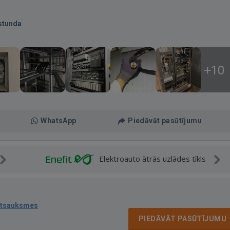
stunda
+10
WhatsApp
Piedāvāt pasūtījumu
Elektroauto ātrās uzlādes tīkls
atsauksmes
PIEDĀVĀT PASŪTĪJUMU