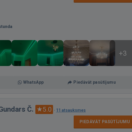
stunda
+3
WhatsApp
Piedāvāt pasūtījumu
 Gundars Č.
5.0
·
11 atsauksmes
PIEDĀVĀT PASŪTĪJUMU