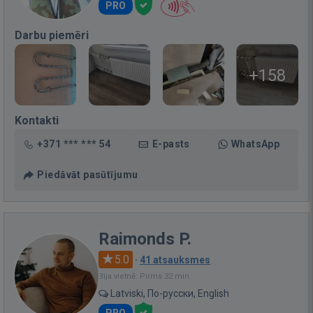
PRO
Darbu piemēri
+158
Kontakti
+371 *** *** 54
E-pasts
WhatsApp
Piedāvāt pasūtījumu
Raimonds P.
5.0
·
41 atsauksmes
Bija vietnē: Pirms 32 min.
Latviski, По-русски, English