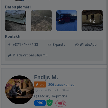
Darbu piemēri
+2
Kontakti
+371 *** *** 83
E-pasts
WhatsApp
Piedāvāt pasūtījumu
Endijs M.
5.0
·
206 atsauksmes
Bija vietnē: Pirms 1st. 38 min.
Latviski, По-русски
PRO