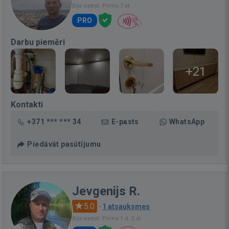
Bija vietnē: Pirms 7 st.
PRO
Darbu piemēri
+21
Kontakti
+371 *** *** 34
E-pasts
WhatsApp
Piedāvāt pasūtījumu
Jevgenijs R.
5.0
·
1 atsauksmes
Bija vietnē: Pirms 1 d. 5 st.