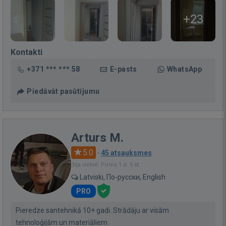
+23
Kontakti
+371 *** *** 58
E-pasts
WhatsApp
Piedāvāt pasūtījumu
Arturs M.
5.0
·
45 atsauksmes
Bija vietnē: Pirms 1 d. 5 st.
Latviski, По-русски, English
PRO
Pieredze santehnikā 10+ gadi. Strādāju ar visām
tehnoloģijām un materiāliem