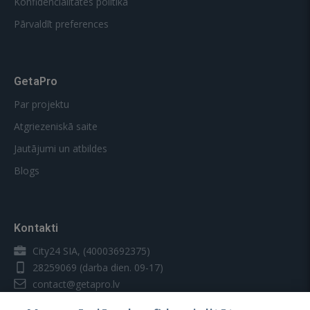
Konfidencialitātes politika
Pārvaldīt preferences
GetaPro
Par projektu
Atgriezeniskā saite
Jautājumi un atbildes
Blogs
Kontakti
City24 SIA, (40003692375)
28259069
(darba dien. 09-17)
contact@getapro.lv