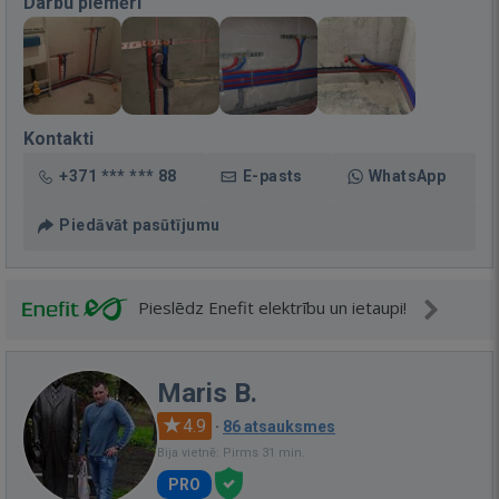
Darbu piemēri
Kontakti
+371 *** *** 88
E-pasts
WhatsApp
Piedāvāt pasūtījumu
Pieslēdz Enefit elektrību un ietaupi!
Maris B.
4.9
·
86 atsauksmes
Bija vietnē: Pirms 31 min.
PRO