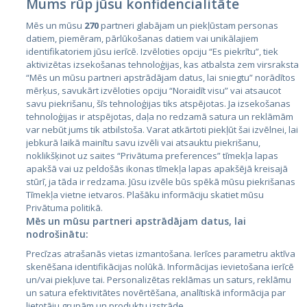
Mums rūp jūsu konfidencialitāte
Mēs un mūsu
270
partneri glabājam un piekļūstam personas
datiem, piemēram, pārlūkošanas datiem vai unikālajiem
identifikatoriem jūsu ierīcē. Izvēloties opciju “Es piekrītu”, tiek
Valstis
aktivizētas izsekošanas tehnoloģijas, kas atbalsta zem virsraksta
Igaunija
“Mēs un mūsu partneri apstrādājam datus, lai sniegtu” norādītos
mērķus, savukārt izvēloties opciju “Noraidīt visu” vai atsaucot
Latvija
savu piekrišanu, šīs tehnoloģijas tiks atspējotas. Ja izsekošanas
tehnoloģijas ir atspējotas, daļa no redzamā satura un reklāmām
Lietuva
var nebūt jums tik atbilstoša. Varat atkārtoti piekļūt šai izvēlnei, lai
jebkurā laikā mainītu savu izvēli vai atsauktu piekrišanu,
noklikšķinot uz saites “Privātuma preferences” tīmekļa lapas
apakšā vai uz peldošās ikonas tīmekļa lapas apakšējā kreisajā
stūrī, ja tāda ir redzama. Jūsu izvēle būs spēkā mūsu piekrišanas
Tīmekļa vietne ietvaros. Plašāku informāciju skatiet mūsu
Privātuma politikā.
Mēs un mūsu partneri apstrādājam datus, lai
nodrošinātu:
City24.lv
CVbankas.lt
Precīzas atrašanās vietas izmantošana. Ierīces parametru aktīva
City24.ee
Kainos.lt
skenēšana identifikācijas nolūkā. Informācijas ievietošana ierīcē
un/vai piekļuve tai. Personalizētas reklāmas un saturs, reklāmu
GetaPro.lv
Paslaugos.lt
un satura efektivitātes novērtēšana, analītiskā informācija par
GetaPro.ee
auto24.ee
lietotāju grupām un produktu izstrāde.