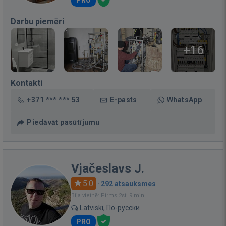
PRO
Darbu piemēri
+16
Kontakti
+371 *** *** 53
E-pasts
WhatsApp
Piedāvāt pasūtījumu
Vjačeslavs J.
5.0
·
292 atsauksmes
Bija vietnē: Pirms 2st. 9 min.
Latviski, По-русски
PRO