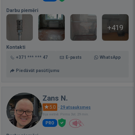
Darbu piemēri
+419
Kontakti
+371 *** *** 47
E-pasts
WhatsApp
Piedāvāt pasūtījumu
Zans N.
5.0
·
29 atsauksmes
Bija vietnē: Pirms 3st. 29 min.
PRO