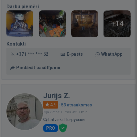
Darbu piemēri
+14
Kontakti
+371 *** *** 62
E-pasts
WhatsApp
Piedāvāt pasūtījumu
Jurijs Z.
4.9
·
53 atsauksmes
Bija vietnē: Pirms 3st. 1 min.
Latviski, По-русски
PRO