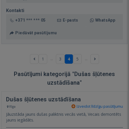
Kontakti
+371 *** *** 05
E-pasts
WhatsApp
Piedāvāt pasūtījumu
...
...
1
3
4
5
Pasūtījumi kategorijā "Dušas šļūtenes
uzstādīšana"
Dušas šļūtenes uzstādīšana
Izveidot līdzīgu pasūtījumu
Rīga
Jāuzstāda jauns dušas paliktnis vecās vietā, Vecais demontēts
jauns iegādāts.