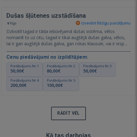
Dušas šļūtenes uzstādīšana
Izveidot līdzīgu pasūtījumu
Rīga
Dzīvoklī tagad ir tāda iebūvējamā dušas sistēma, vēlos
nomainīt to uz citu, tagad ir tikai augšējā dušas galva, vēlos,
lai ir gan augšējā dušas galva, gan rokas klausule, vai ir iesp…
Rādīt vēl
Cenu piedāvājumi no izpildītājiem:
Piedāvājums Nr.1
Piedāvājums Nr.2
Piedāvājums Nr.3
50,00€
80,00€
50,00€
Piedāvājums Nr.4
Piedāvājums Nr.5
200,00€
100,00€
RĀDĪT VĒL
Kā tas darbojas