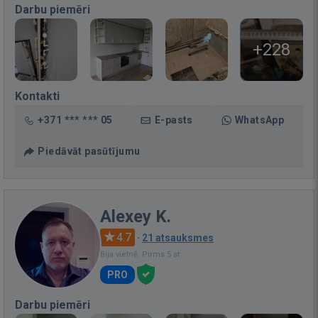
Darbu piemēri
+228
Kontakti
+371 *** *** 05
E-pasts
WhatsApp
Piedāvāt pasūtījumu
Alexey K.
4.7
·
21 atsauksmes
Bija vietnē: Pirms 5 st.
PRO
Darbu piemēri