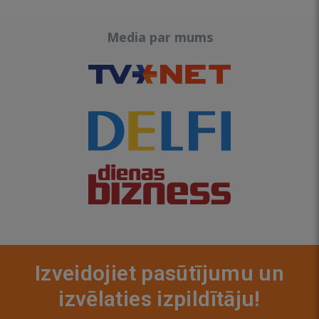
Media par mums
Izveidojiet pasūtījumu un
izvēlaties izpildītāju!