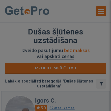
Dušas šļūtenes
uzstādīšana
Izveido pasūtījumu
bez maksas
vai
apskati cenas
IZVEIDOT PASŪTĪJUMU
Labākie speciālisti kategorijā "Dušas šļūtenes
uzstādīšana"
Igors C.
5.0
·
32 atsauksmes