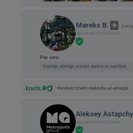
Mareks B.
·
0 ats
Bija vietnē: Pirms 2 mēn.
Par sevi
Izdarīgs, elastīgs, precīzs darbos un saistībās.
Pieslēdz Enefit elektrību un ietaupi!
Aleksey Astapch
Bija vietnē: Pirms 2 mēn.