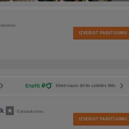
auksmes
IZVEIDOT PASŪTĪJUMU
Elektroauto ātrās uzlādes tīkls
yk
·
0 atsauksmes
IZVEIDOT PASŪTĪJUMU