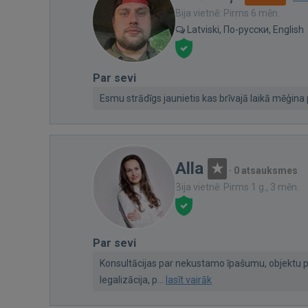
Bija vietnē: Pirms 6 mēn.
Latviski, По-русски, English
Par sevi
Esmu strādīgs jaunietis kas brīvajā laikā mēģina 
Alla
·
0 atsauksmes
Bija vietnē: Pirms 1 g., 3 mēn.
Par sevi
Konsultācijas par nekustamo īpašumu, objektu p
legalizācija, p...
lasīt vairāk