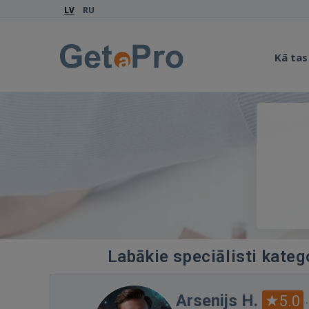
LV
RU
Kā tas
Labākie speciālisti kateg
Arsenijs H.
5.0