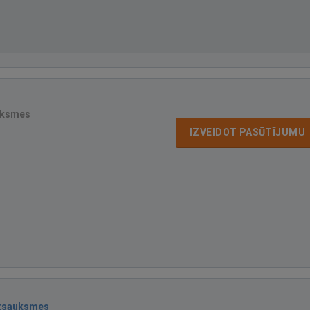
uksmes
IZVEIDOT PASŪTĪJUMU
atsauksmes