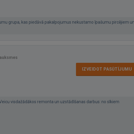
umu grupa, kas piedāvā pakalpojumus nekustamo īpašumu pircējiem u
sauksmes
IZVEIDOT PASŪTĪJUMU
 Veicu visdažādākos remonta un uzstādīšanas darbus: no sīkiem