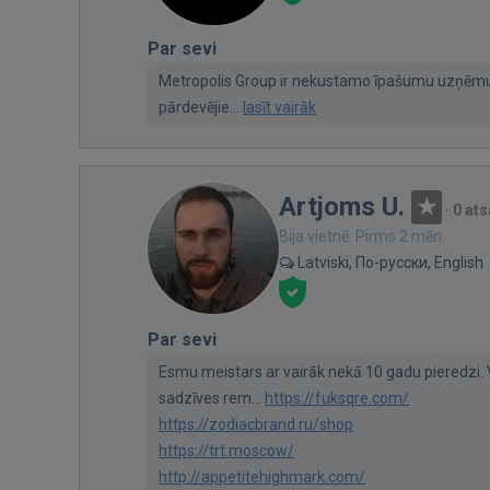
Par sevi
Metropolis Group ir nekustamo īpašumu uzņēm
pārdevējie...
lasīt vairāk
Artjoms U.
·
0 at
Bija vietnē: Pirms 2 mēn.
Latviski, По-русски, English
Par sevi
Esmu meistars ar vairāk nekā 10 gadu pieredzi.
sadzīves rem...
https://fuksqre.com/
https://zodiacbrand.ru/shop
https://trt.moscow/
http://appetitehighmark.com/