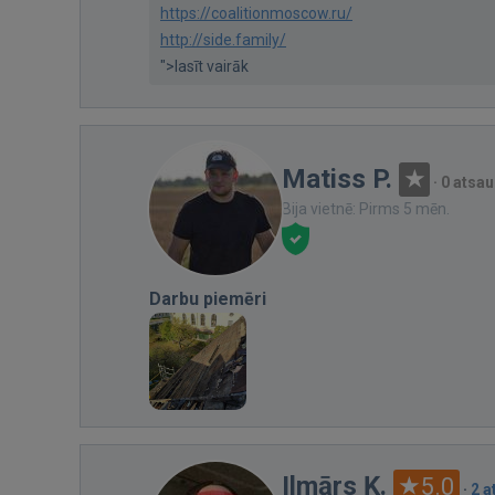
https://coalitionmoscow.ru/
http://side.family/
">lasīt vairāk
Matiss P.
·
0 atsa
Bija vietnē: Pirms 5 mēn.
Darbu piemēri
Ilmārs Ķ.
5.0
·
2 