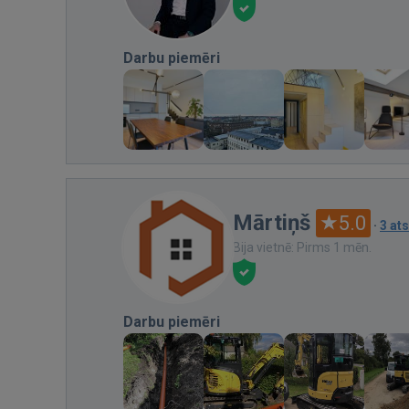
Darbu piemēri
Mārtiņš
5.0
·
3 at
Bija vietnē: Pirms 1 mēn.
Darbu piemēri