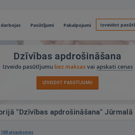
Izveidot pasūt
 darbojas
Pasūtījumi
Pakalpojumi
Dzīvības apdrošināšana
Izveido pasūtījumu
bez maksas
vai
apskati cenas
IZVEIDOT PASŪTĪJUMU
orijā "Dzīvības apdrošināšana" Jūrmalā
·
188 atsauksmes