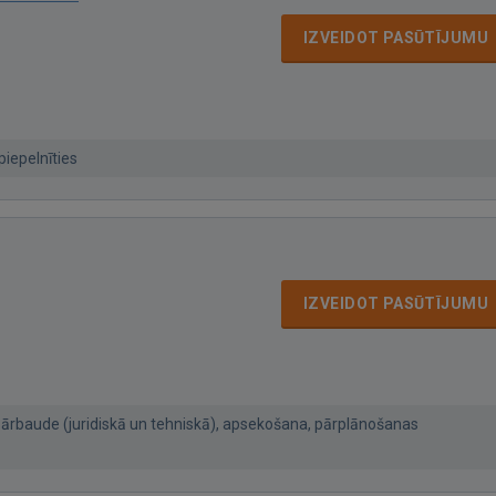
IZVEIDOT PASŪTĪJUMU
piepelnīties
IZVEIDOT PASŪTĪJUMU
ārbaude (juridiskā un tehniskā), apsekošana, pārplānošanas