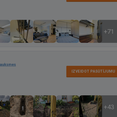
+71
sauksmes
IZVEIDOT PASŪTĪJUMU
+43