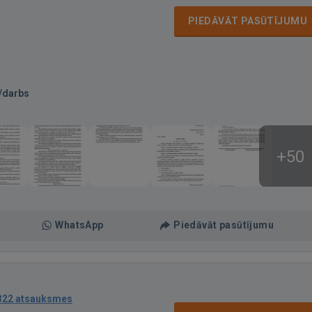
PIEDĀVĀT PASŪTĪJUMU
/darbs
+50
WhatsApp
Piedāvāt pasūtījumu
322 atsauksmes