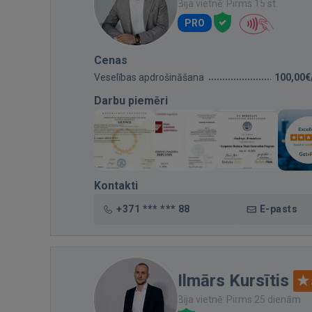
Bija vietnē: Pirms 15 st.
PRO
Cenas
Veselības apdrošināšana
100,00€
Darbu piemēri
Kontakti
+371 *** *** 88
E-pasts
Ilmārs Kursītis
Bija vietnē: Pirms 25 dienām