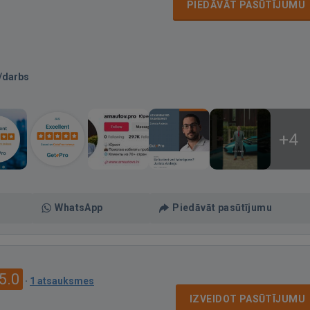
PIEDĀVĀT PASŪTĪJUMU
/darbs
+4
WhatsApp
Piedāvāt pasūtījumu
5.0
·
1 atsauksmes
IZVEIDOT PASŪTĪJUMU