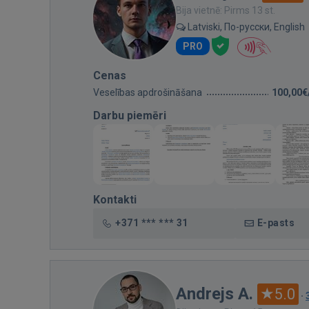
Bija vietnē: Pirms 13 st.
Latviski, По-русски, English
PRO
Cenas
Veselības apdrošināšana
100,00€
Darbu piemēri
Kontakti
+371 *** *** 31
E-pasts
Andrejs A.
5.0
·