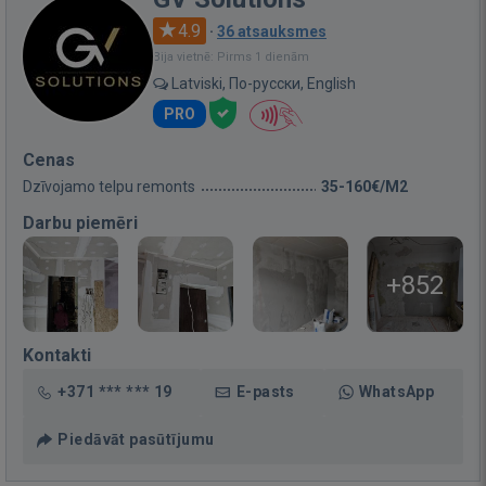
4.9
·
36 atsauksmes
Bija vietnē: Pirms 1 dienām
Latviski, По-русски, English
PRO
Cenas
Dzīvojamo telpu remonts
35-160€/M2
Darbu piemēri
+852
Kontakti
+371 *** *** 19
E-pasts
WhatsApp
Piedāvāt pasūtījumu