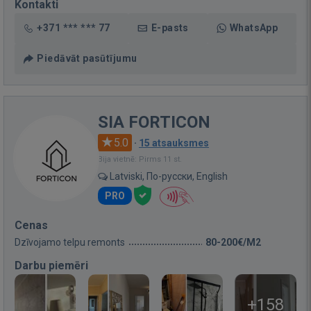
Kontakti
+371 *** *** 77
E-pasts
WhatsApp
Piedāvāt pasūtījumu
SIA FORTICON
5.0
·
15 atsauksmes
Bija vietnē: Pirms 11 st.
Latviski, По-русски, English
PRO
Cenas
Dzīvojamo telpu remonts
80-200€/M2
Darbu piemēri
+158