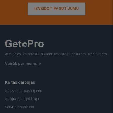
IZVEIDOT PASŪTĪJUMU
Ātrs veids, kā atrast uzticamu izpildītāju jebkuram uzdevumam.
Vairāk par mums
Kā tas darbojas
Kā izveidot pasūtījumu
Kā kļūt par izpildītāju
Servisa noteikumi