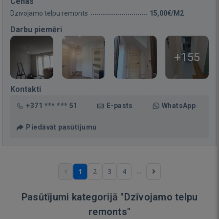
Cenas
Dzīvojamo telpu remonts
15,00€/M2
Darbu piemēri
+155
Kontakti
+371 *** *** 51
E-pasts
WhatsApp
Piedāvāt pasūtījumu
...
1
2
3
4
Pasūtījumi kategorijā "Dzīvojamo telpu
remonts"