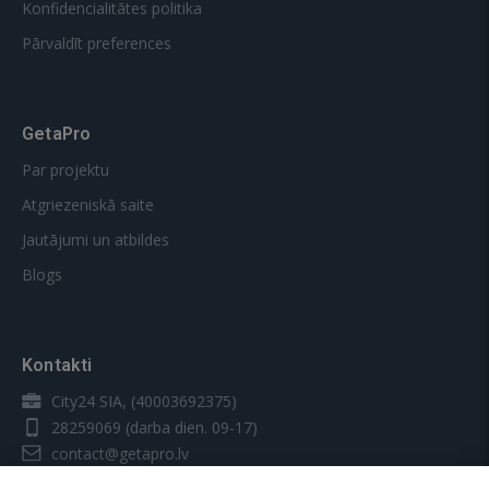
Konfidencialitātes politika
Pārvaldīt preferences
GetaPro
Par projektu
Atgriezeniskā saite
Jautājumi un atbildes
Blogs
Kontakti
City24 SIA, (40003692375)
28259069
(darba dien. 09-17)
contact@getapro.lv