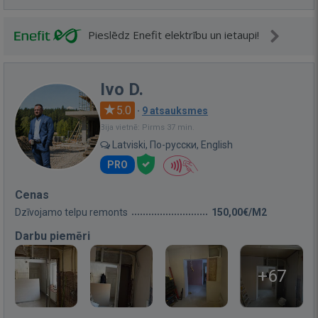
Pieslēdz Enefit elektrību un ietaupi!
Ivo D.
5.0
·
9 atsauksmes
Bija vietnē: Pirms 37 min.
Latviski, По-русски, English
PRO
Cenas
Dzīvojamo telpu remonts
150,00€/M2
Darbu piemēri
+67