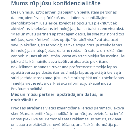
Mums rūp jūsu konfidencialitāte
Mēs un mūsu
270
partneri glabājam un piekļūstam personas
datiem, piemēram, pārlūkošanas datiem vai unikālajiem
identifikatoriem jūsu ierīcē. Izvēloties opciju “Es piekrītu”, tiek
Valstis
aktivizētas izsekošanas tehnoloģijas, kas atbalsta zem virsraksta
Igaunija
“Mēs un mūsu partneri apstrādājam datus, lai sniegtu” norādītos
mērķus, savukārt izvēloties opciju “Noraidīt visu” vai atsaucot
Latvija
savu piekrišanu, šīs tehnoloģijas tiks atspējotas. Ja izsekošanas
tehnoloģijas ir atspējotas, daļa no redzamā satura un reklāmām
Lietuva
var nebūt jums tik atbilstoša. Varat atkārtoti piekļūt šai izvēlnei, lai
jebkurā laikā mainītu savu izvēli vai atsauktu piekrišanu,
noklikšķinot uz saites “Privātuma preferences” tīmekļa lapas
apakšā vai uz peldošās ikonas tīmekļa lapas apakšējā kreisajā
stūrī, ja tāda ir redzama. Jūsu izvēle būs spēkā mūsu piekrišanas
Tīmekļa vietne ietvaros. Plašāku informāciju skatiet mūsu
Privātuma politikā.
Mēs un mūsu partneri apstrādājam datus, lai
nodrošinātu:
City24.lv
CVbankas.lt
Precīzas atrašanās vietas izmantošana. Ierīces parametru aktīva
City24.ee
Kainos.lt
skenēšana identifikācijas nolūkā. Informācijas ievietošana ierīcē
un/vai piekļuve tai. Personalizētas reklāmas un saturs, reklāmu
GetaPro.lv
Paslaugos.lt
un satura efektivitātes novērtēšana, analītiskā informācija par
GetaPro.ee
auto24.ee