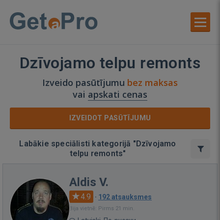
Dzīvojamo telpu remonts
Izveido pasūtījumu
bez maksas
vai
apskati cenas
IZVEIDOT PASŪTĪJUMU
Labākie speciālisti kategorijā "Dzīvojamo
telpu remonts"
Aldis V.
4.9
·
192 atsauksmes
Bija vietnē: Pirms 21 min.