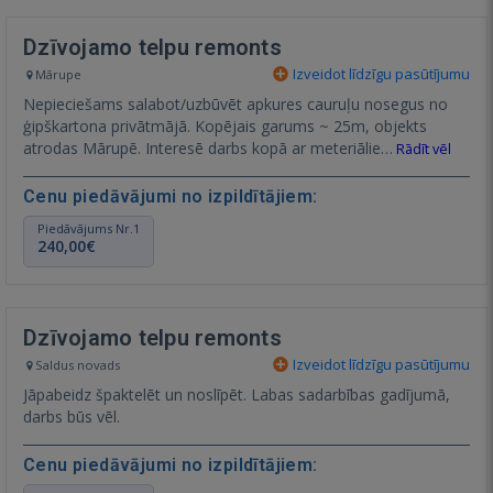
Dzīvojamo telpu remonts
Izveidot līdzīgu pasūtījumu
Mārupe
Nepieciešams salabot/uzbūvēt apkures cauruļu nosegus no
ģipškartona privātmājā. Kopējais garums ~ 25m, objekts
atrodas Mārupē. Interesē darbs kopā ar meteriālie…
Rādīt vēl
Cenu piedāvājumi no izpildītājiem:
Piedāvājums Nr.1
240,00€
Dzīvojamo telpu remonts
Izveidot līdzīgu pasūtījumu
Saldus novads
Jāpabeidz špaktelēt un noslīpēt. Labas sadarbības gadījumā,
darbs būs vēl.
Cenu piedāvājumi no izpildītājiem: