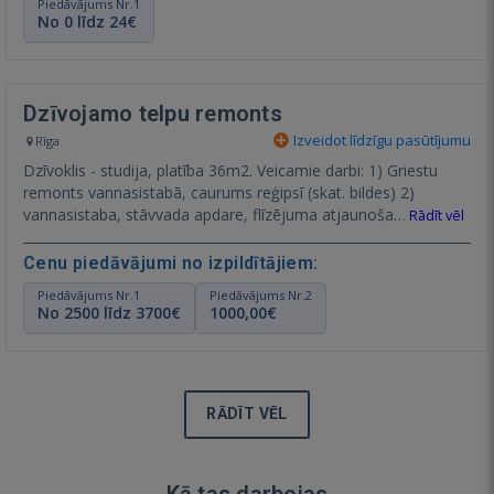
Piedāvājums Nr.1
No 0 līdz 24€
Dzīvojamo telpu remonts
Izveidot līdzīgu pasūtījumu
Rīga
Dzīvoklis - studija, platība 36m2. Veicamie darbi: 1) Griestu
remonts vannasistabā, caurums reģipsī (skat. bildes) 2)
vannasistaba, stāvvada apdare, flīzējuma atjaunoša…
Rādīt vēl
Cenu piedāvājumi no izpildītājiem:
Piedāvājums Nr.1
Piedāvājums Nr.2
No 2500 līdz 3700€
1000,00€
RĀDĪT VĒL
Kā tas darbojas