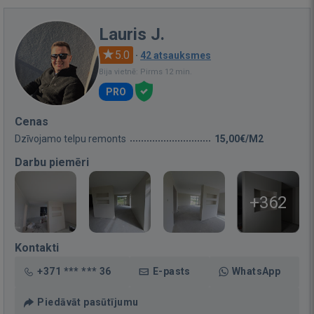
Lauris J.
5.0
·
42 atsauksmes
Bija vietnē: Pirms 12 min.
PRO
Cenas
Dzīvojamo telpu remonts
15,00€/M2
Darbu piemēri
+362
Kontakti
+371 *** *** 36
E-pasts
WhatsApp
Piedāvāt pasūtījumu