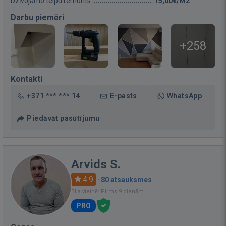
Dzīvojamo telpu remonts
15,00€/M2
Darbu piemēri
+258
Kontakti
+371 *** *** 14
E-pasts
WhatsApp
Piedāvāt pasūtījumu
Arvids S.
4.9
·
80 atsauksmes
Bija vietnē: Pirms 9 dienām
PRO