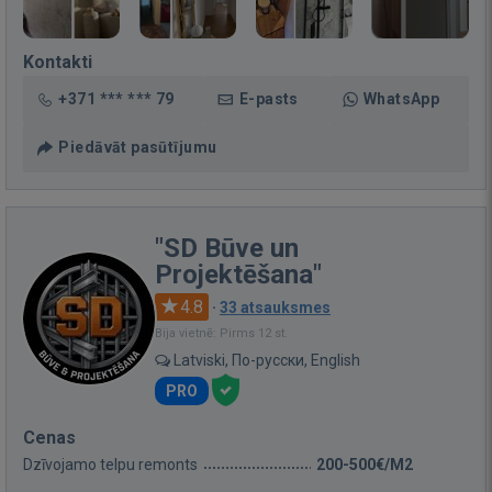
Kontakti
+371 *** *** 79
E-pasts
WhatsApp
Piedāvāt pasūtījumu
"SD Būve un
Projektēšana"
4.8
·
33 atsauksmes
Bija vietnē: Pirms 12 st.
Latviski, По-русски, English
PRO
Cenas
Dzīvojamo telpu remonts
200-500€/M2