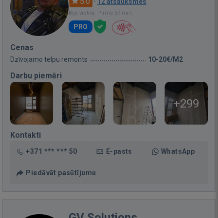
5.0
·
12 atsauksmes
Bija vietnē: Pirms 37 min.
PRO
Cenas
Dzīvojamo telpu remonts
10-20€/M2
Darbu piemēri
+299
Kontakti
+371 *** *** 50
E-pasts
WhatsApp
Piedāvāt pasūtījumu
GV Solutions