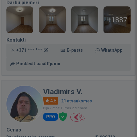
Darbu piemēri
+1887
Kontakti
+371 *** *** 69
E-pasts
WhatsApp
Piedāvāt pasūtījumu
Vladimirs V.
4.8
·
21 atsauksmes
Bija vietnē: Pirms 2 dienām
PRO
Cenas