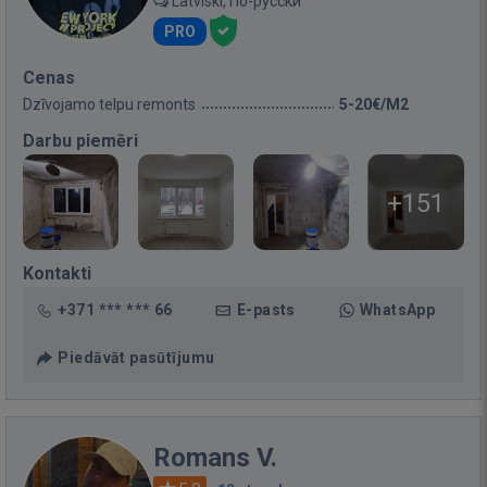
Latviski, По-русски
PRO
Cenas
Dzīvojamo telpu remonts
5-20€/M2
Darbu piemēri
+151
Kontakti
+371 *** *** 66
E-pasts
WhatsApp
Piedāvāt pasūtījumu
Romans V.