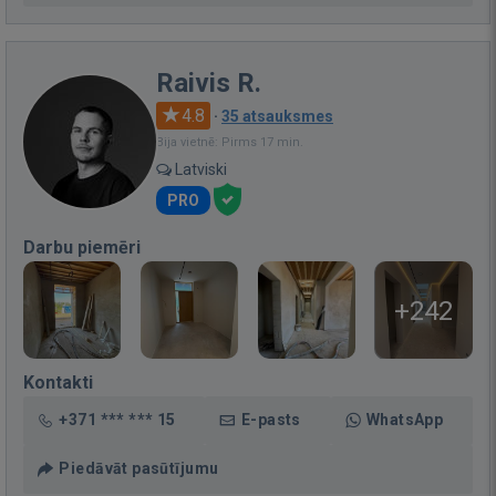
Raivis R.
4.8
·
35 atsauksmes
Bija vietnē: Pirms 17 min.
Latviski
PRO
Darbu piemēri
+242
Kontakti
+371 *** *** 15
E-pasts
WhatsApp
Piedāvāt pasūtījumu