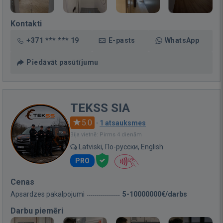
Kontakti
+371 *** *** 19
E-pasts
WhatsApp
Piedāvāt pasūtījumu
TEKSS SIA
5.0
·
1 atsauksmes
Bija vietnē: Pirms 4 dienām
Latviski, По-русски, English
PRO
Cenas
Apsardzes pakalpojumi
5-10000000€/darbs
Darbu piemēri