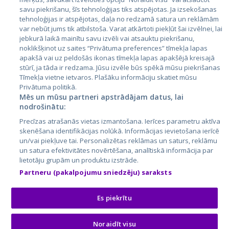
Latvija
savu piekrišanu, šīs tehnoloģijas tiks atspējotas. Ja izsekošanas
tehnoloģijas ir atspējotas, daļa no redzamā satura un reklāmām
Lietuva
var nebūt jums tik atbilstoša. Varat atkārtoti piekļūt šai izvēlnei, lai
jebkurā laikā mainītu savu izvēli vai atsauktu piekrišanu,
noklikšķinot uz saites “Privātuma preferences” tīmekļa lapas
apakšā vai uz peldošās ikonas tīmekļa lapas apakšējā kreisajā
stūrī, ja tāda ir redzama. Jūsu izvēle būs spēkā mūsu piekrišanas
Tīmekļa vietne ietvaros. Plašāku informāciju skatiet mūsu
Privātuma politikā.
Mēs un mūsu partneri apstrādājam datus, lai
nodrošinātu:
City24.lv
CVbankas.lt
Precīzas atrašanās vietas izmantošana. Ierīces parametru aktīva
City24.ee
Kainos.lt
skenēšana identifikācijas nolūkā. Informācijas ievietošana ierīcē
un/vai piekļuve tai. Personalizētas reklāmas un saturs, reklāmu
GetaPro.lv
Paslaugos.lt
un satura efektivitātes novērtēšana, analītiskā informācija par
GetaPro.ee
auto24.ee
lietotāju grupām un produktu izstrāde.
Skelbiu.lt
KV.ee
Partneru (pakalpojumu sniedzēju) saraksts
Autoplius.lt
Osta.ee
Aruodas.lt
KuldneBörs.ee
Es piekrītu
Noraidīt visu