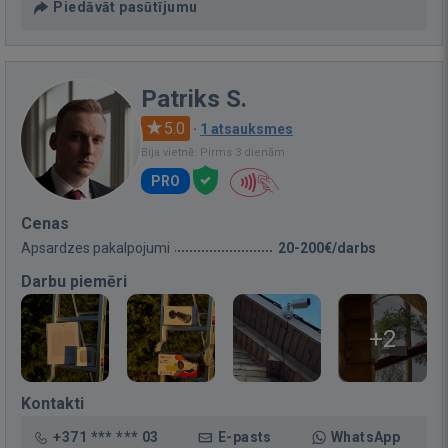
Piedāvāt pasūtījumu
Patriks S.
5.0
·
1 atsauksmes
Bija vietnē: Pirms 3 dienām
PRO
Cenas
Apsardzes pakalpojumi
20-200€/darbs
Darbu piemēri
+2
Kontakti
+371 *** *** 03
E-pasts
WhatsApp