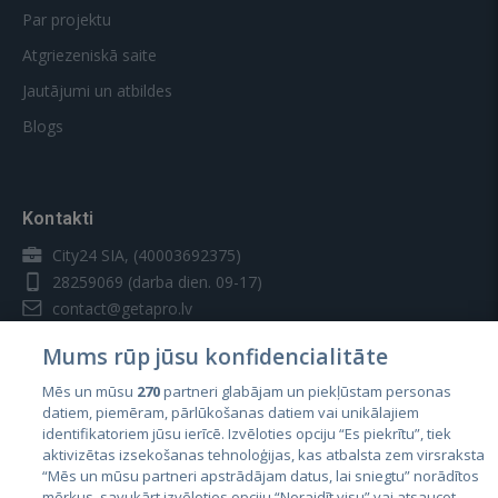
Par projektu
Atgriezeniskā saite
Jautājumi un atbildes
Blogs
Kontakti
City24 SIA, (40003692375)
28259069
(darba dien. 09-17)
contact@getapro.lv
Mums rūp jūsu konfidencialitāte
Mēs un mūsu
270
partneri glabājam un piekļūstam personas
datiem, piemēram, pārlūkošanas datiem vai unikālajiem
identifikatoriem jūsu ierīcē. Izvēloties opciju “Es piekrītu”, tiek
Valstis
aktivizētas izsekošanas tehnoloģijas, kas atbalsta zem virsraksta
Igaunija
“Mēs un mūsu partneri apstrādājam datus, lai sniegtu” norādītos
mērķus, savukārt izvēloties opciju “Noraidīt visu” vai atsaucot