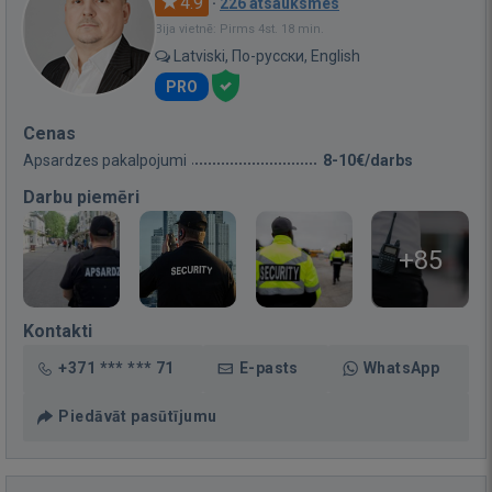
4.9
·
226 atsauksmes
Bija vietnē: Pirms 4st. 18 min.
Latviski, По-русски, English
PRO
Cenas
Apsardzes pakalpojumi
8-10€/darbs
Darbu piemēri
+85
Kontakti
+371 *** *** 71
E-pasts
WhatsApp
Piedāvāt pasūtījumu