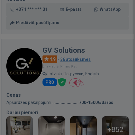
+371 *** *** 31
E-pasts
WhatsApp
Piedāvāt pasūtījumu
GV Solutions
4.9
·
36 atsauksmes
Bija vietnē: Pirms 9 st.
Latviski, По-русски, English
PRO
Cenas
Apsardzes pakalpojumi
700-1500€/darbs
Darbu piemēri
+852