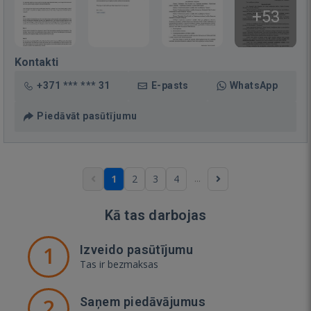
+53
Kontakti
+371 *** *** 31
E-pasts
WhatsApp
Piedāvāt pasūtījumu
...
1
2
3
4
Kā tas darbojas
1
Izveido pasūtījumu
Tas ir bezmaksas
2
Saņem piedāvājumus