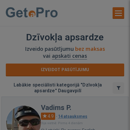
Dzīvokļa apsardze
Izveido pasūtījumu
bez maksas
vai
apskati cenas
IZVEIDOT PASŪTĪJUMU
Labākie speciālisti kategorijā "Dzīvokļa
apsardze" Daugavpilī
Vadims P.
4.9
·
14 atsauksmes
Bija vietnē: Pirms 4 dienām