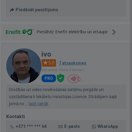
Piedāvāt pasūtījumu
Pieslēdz Enefit elektrību un ietaupi!
ivo
5.0
·
7 atsauksmes
Bija vietnē: Pirms 4 dienām
PRO
Drošības un video novērošanas sistēmu piegāde un
uzstādīšana Ir Iekšlietu ministrijas Licence. Strādājam šajā
jomā no ...
lasīt vairāk
Kontakti
+371 *** *** 64
E-pasts
WhatsApp