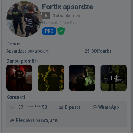
Fortix apsardze
·
0 atsauksmes
Bija vietnē: Pirms 5 st.
PRO
Cenas
Apsardzes pakalpojumi
25-30€/darbs
Darbu piemēri
+4
Kontakti
+371 *** *** 58
E-pasts
WhatsApp
Piedāvāt pasūtījumu