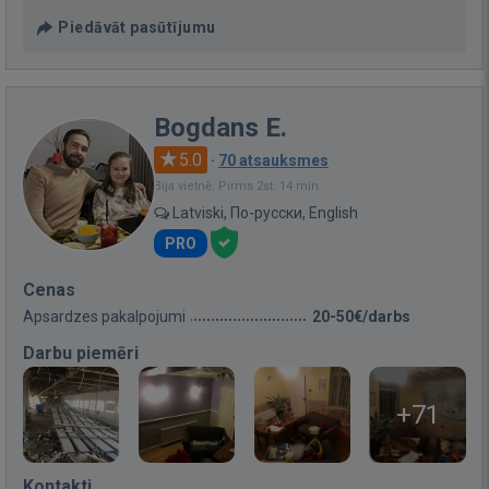
Piedāvāt pasūtījumu
Bogdans E.
5.0
·
70 atsauksmes
Bija vietnē: Pirms 2st. 14 min.
Latviski, По-русски, English
PRO
Cenas
Apsardzes pakalpojumi
20-50€/darbs
Darbu piemēri
+71
Kontakti