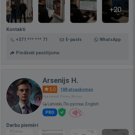
+20
Kontakti
+371 *** *** 71
E-pasts
WhatsApp
Piedāvāt pasūtījumu
Arsenijs H.
5.0
·
188 atsauksmes
Bija vietnē: Pirms 38 min.
Latviski, По-русски, English
PRO
Darbu piemēri