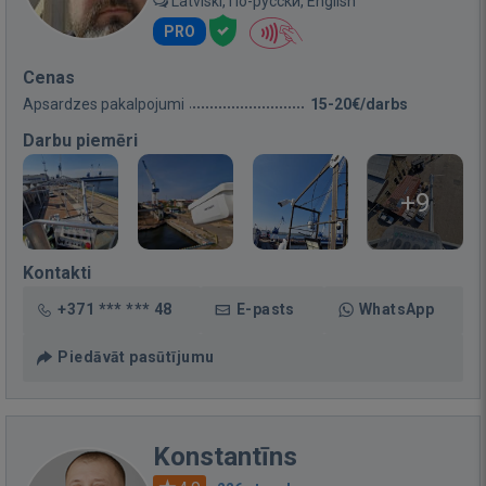
Latviski, По-русски, English
PRO
Cenas
Apsardzes pakalpojumi
15-20€/darbs
Darbu piemēri
+9
Kontakti
+371 *** *** 48
E-pasts
WhatsApp
Piedāvāt pasūtījumu
Konstantīns