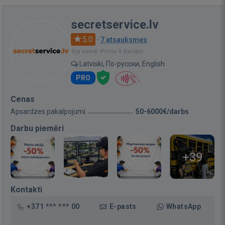
secretservice.lv
5.0
·
7 atsauksmes
Bija vietnē: Pirms 4 dienām
Latviski, По-русски, English
PRO
Cenas
Apsardzes pakalpojumi
50-6000€/darbs
Darbu piemēri
+39
Kontakti
+371 *** *** 00
E-pasts
WhatsApp