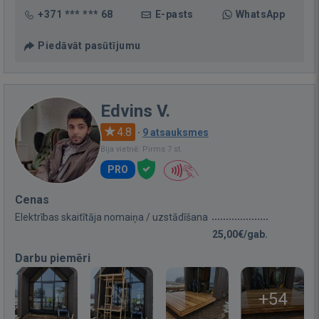
+371 *** *** 68
E-pasts
WhatsApp
Piedāvāt pasūtījumu
Edvins V.
4.8
·
9 atsauksmes
Bija vietnē: Pirms 7 st.
PRO
Cenas
Elektrības skaitītāja nomaiņa / uzstādīšana
25,00€/gab.
Darbu piemēri
+54