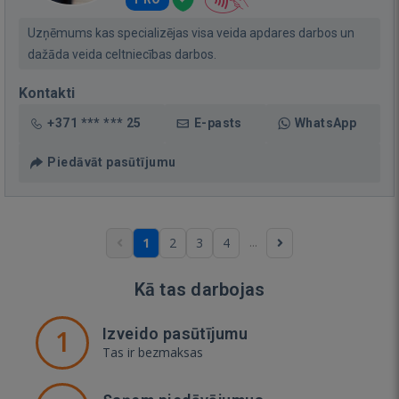
Uzņēmums kas specializējas visa veida apdares darbos un
dažāda veida celtniecības darbos.
Kontakti
+371 *** *** 25
E-pasts
WhatsApp
Piedāvāt pasūtījumu
...
1
2
3
4
Kā tas darbojas
1
Izveido pasūtījumu
Tas ir bezmaksas