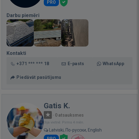
PRO
Darbu piemēri
Kontakti
+371 *** *** 18
E-pasts
WhatsApp
Piedāvāt pasūtījumu
Gatis K.
·
0 atsauksmes
Bija vietnē: Pirms 4 mēn.
Latviski, По-русски, English
PRO