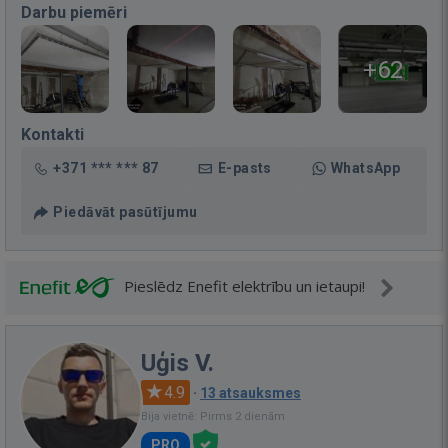
Darbu piemēri
+62
Kontakti
+371 *** *** 87
E-pasts
WhatsApp
Piedāvāt pasūtījumu
Pieslēdz Enefit elektrību un ietaupi!
Uģis V.
4.9
·
13 atsauksmes
Bija vietnē: Pirms 2 dienām
PRO