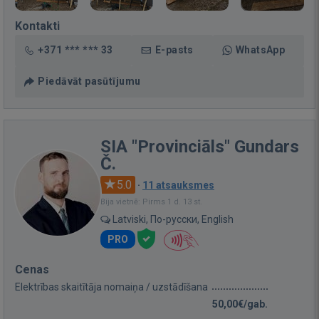
Kontakti
+371 *** *** 33
E-pasts
WhatsApp
Piedāvāt pasūtījumu
SIA "Provinciāls" Gundars
Č.
5.0
·
11 atsauksmes
Bija vietnē: Pirms 1 d. 13 st.
Latviski, По-русски, English
PRO
Cenas
Elektrības skaitītāja nomaiņa / uzstādīšana
50,00€/gab.