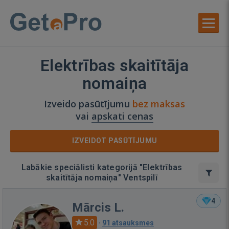
Elektrības skaitītāja
nomaiņa
Izveido pasūtījumu
bez maksas
vai
apskati cenas
IZVEIDOT PASŪTĪJUMU
Labākie speciālisti kategorijā "Elektrības
skaitītāja nomaiņa" Ventspilī
4
Mārcis L.
5.0
·
91 atsauksmes