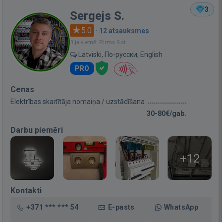
3
Sergejs S.
5.0
·
12 atsauksmes
Bija vietnē: Pirms 9 st.
Latviski, По-русски, English
PRO
Cenas
Elektrības skaitītāja nomaiņa / uzstādīšana
30-80€/gab.
Darbu piemēri
+12
Kontakti
+371 *** *** 54
E-pasts
WhatsApp