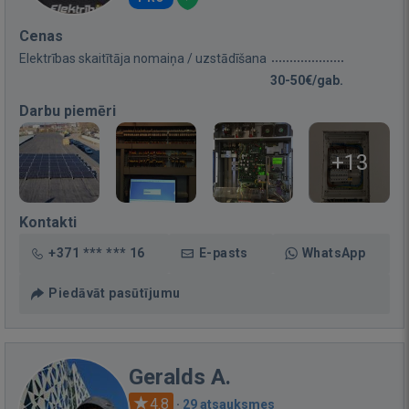
Cenas
Elektrības skaitītāja nomaiņa / uzstādīšana
30-50€/gab.
Darbu piemēri
+13
Kontakti
+371 *** *** 16
E-pasts
WhatsApp
Piedāvāt pasūtījumu
Geralds A.
4.8
·
29 atsauksmes