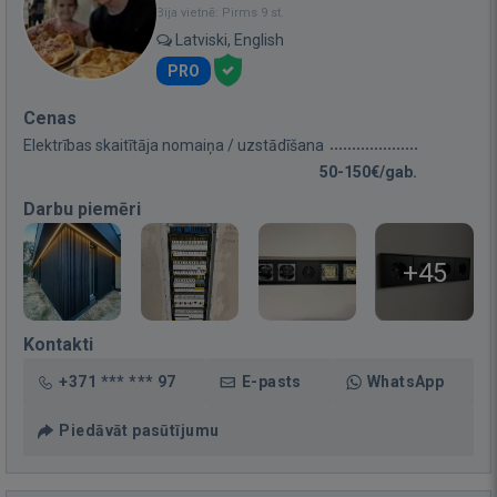
Bija vietnē: Pirms 9 st.
Latviski, English
PRO
Cenas
Elektrības skaitītāja nomaiņa / uzstādīšana
50-150€/gab.
Darbu piemēri
+45
Kontakti
+371 *** *** 97
E-pasts
WhatsApp
Piedāvāt pasūtījumu