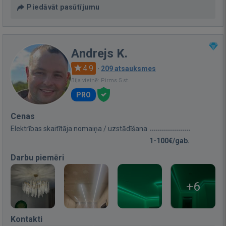
Piedāvāt pasūtījumu
Andrejs K.
4.9
·
209 atsauksmes
Bija vietnē: Pirms 5 st.
PRO
Cenas
Elektrības skaitītāja nomaiņa / uzstādīšana
1-100€/gab.
Darbu piemēri
+6
Kontakti