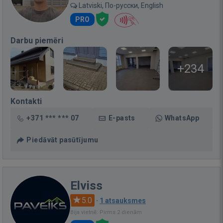
Latviski, По-русски, English
PRO
Darbu piemēri
+234
Kontakti
+371 *** *** 07
E-pasts
WhatsApp
Piedāvāt pasūtījumu
Elviss
5.0
·
1 atsauksmes
Bija vietnē: Pirms 2 dienām