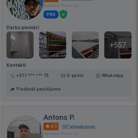
Bija vietnē: Pirms 5 st.
PRO
Darbu piemēri
+557
Kontakti
+371 *** *** 75
E-pasts
WhatsApp
Piedāvāt pasūtījumu
Antons P.
4.9
·
107 atsauksmes
Bija vietnē: Pirms 7 st.