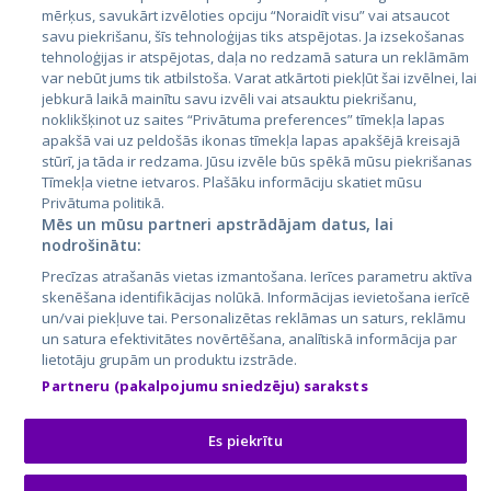
mērķus, savukārt izvēloties opciju “Noraidīt visu” vai atsaucot
Latvija
savu piekrišanu, šīs tehnoloģijas tiks atspējotas. Ja izsekošanas
tehnoloģijas ir atspējotas, daļa no redzamā satura un reklāmām
Lietuva
var nebūt jums tik atbilstoša. Varat atkārtoti piekļūt šai izvēlnei, lai
jebkurā laikā mainītu savu izvēli vai atsauktu piekrišanu,
noklikšķinot uz saites “Privātuma preferences” tīmekļa lapas
apakšā vai uz peldošās ikonas tīmekļa lapas apakšējā kreisajā
stūrī, ja tāda ir redzama. Jūsu izvēle būs spēkā mūsu piekrišanas
Tīmekļa vietne ietvaros. Plašāku informāciju skatiet mūsu
Privātuma politikā.
Mēs un mūsu partneri apstrādājam datus, lai
nodrošinātu:
City24.lv
CVbankas.lt
Precīzas atrašanās vietas izmantošana. Ierīces parametru aktīva
City24.ee
Kainos.lt
skenēšana identifikācijas nolūkā. Informācijas ievietošana ierīcē
un/vai piekļuve tai. Personalizētas reklāmas un saturs, reklāmu
GetaPro.lv
Paslaugos.lt
un satura efektivitātes novērtēšana, analītiskā informācija par
GetaPro.ee
auto24.ee
lietotāju grupām un produktu izstrāde.
Skelbiu.lt
KV.ee
Partneru (pakalpojumu sniedzēju) saraksts
Autoplius.lt
Osta.ee
Aruodas.lt
KuldneBörs.ee
Es piekrītu