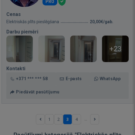
PRO
Cenas
Elektriskās plīts pieslēgšana
20,00€/gab.
Darbu piemēri
+23
Kontakti
+371 *** *** 58
E-pasts
WhatsApp
Piedāvāt pasūtījumu
...
1
2
3
4
Pasūtījumi kategorijā "Elektriskās plīts