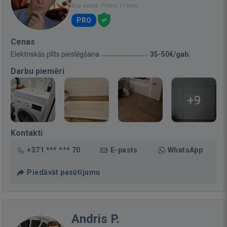
Bija vietnē: Pirms 17 min.
PRO
Cenas
Elektriskās plīts pieslēgšana
35-50€/gab.
Darbu piemēri
+9
Kontakti
+371 *** *** 70
E-pasts
WhatsApp
Piedāvāt pasūtījumu
Andris P.