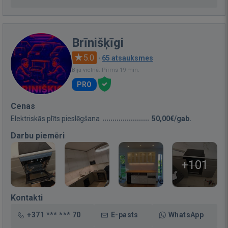
Brīnišķīgi
5.0
·
65 atsauksmes
Bija vietnē: Pirms 19 min.
PRO
Cenas
Elektriskās plīts pieslēgšana
50,00€/gab.
Darbu piemēri
+101
Kontakti
+371 *** *** 70
E-pasts
WhatsApp