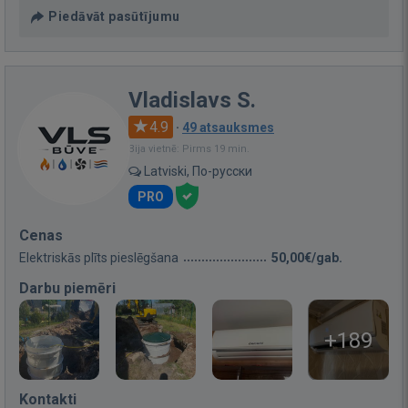
Piedāvāt pasūtījumu
Vladislavs S.
4.9
·
49 atsauksmes
Bija vietnē: Pirms 19 min.
Latviski, По-русски
PRO
Cenas
Elektriskās plīts pieslēgšana
50,00€/gab.
Darbu piemēri
+189
Kontakti