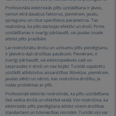
Profesionāla elektriskās plīts uzstādīšana ir jāveic,
ņemot vērā daudzus faktorus, piemēram, jaudu,
spriegumu un citus specifiskus parametrus. Tas
nodrošina, ka plīts darbojas efektīvi un droši. Pirms
uzstādīšanas ir svarīgi pārbaudīt, vai jaudas izvade
atbilst plīts prasībām.
Lai nodrošinātu drošu un uzticamu plīts pieslēgšanu,
ir jāievēro daži drošības pasākumi. Piemēram, ir
svarīgi pārbaudīt, vai elektropadeves vadi un
saspraudes ir droši un nav bojāti. Turklāt vajadzētu
uzstādīt atbilstošus aizsardzības līdzekļus, piemēram,
jaudas slēdzi un vārsts, kas nodrošina drošību, ja
rodas problēmas ar plīti.
Profesionāli elektriķi nodrošinās, ka plīts uzstādīšana
tiek veikta drošā un efektīvā veidā. Viņi nodrošina, ka
elektriskās plīts pieslēgšana atbilst visiem drošības
standartiem un būvniecības normām. Turklāt viņi var