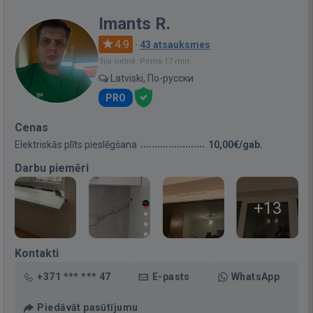
Imants R.
4.9
·
43 atsauksmes
Bija vietnē: Pirms 17 min.
Latviski, По-русски
PRO
Cenas
Elektriskās plīts pieslēgšana
10,00€/gab.
Darbu piemēri
+13
Kontakti
+371 *** *** 47
E-pasts
WhatsApp
Piedāvāt pasūtījumu