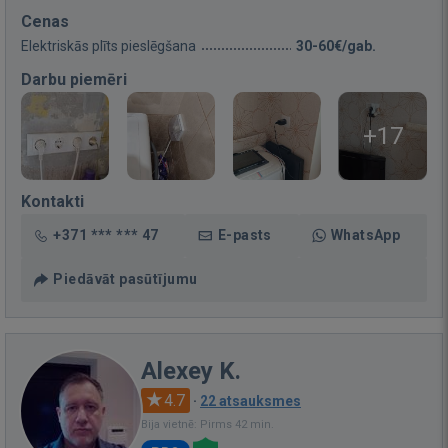
Cenas
Elektriskās plīts pieslēgšana
30-60€/gab.
Darbu piemēri
+17
Kontakti
+371 *** *** 47
E-pasts
WhatsApp
Piedāvāt pasūtījumu
Alexey K.
4.7
·
22 atsauksmes
Bija vietnē: Pirms 42 min.