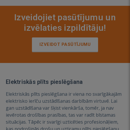
Izveidojiet pasūtījumu un
izvēlaties izpildītāju!
IZVEIDOT PASŪTĪJUMU
Elektriskās plīts pieslēgšana
Elektriskās plīts pieslēgšana ir viena no svarīgākajām
elektrisko ierīču uzstādīšanas darbībām virtuvē. Lai
gan uzstādīšana var šķist vienkārša, tomēr, ja nav
ievērotas drošības prasības, tas var radīt bīstamas
situācijas. Tāpēc ir svarīgi uzticēties profesionāļiem,
kas nodrošinās drošu un uzticamu plīts pieslēgšanu.