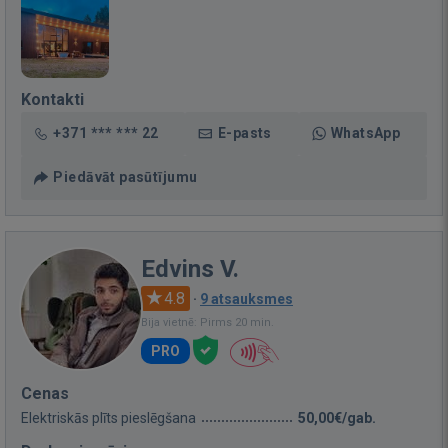
Kontakti
+371 *** *** 22
E-pasts
WhatsApp
Piedāvāt pasūtījumu
Edvins V.
4.8
·
9 atsauksmes
Bija vietnē: Pirms 20 min.
PRO
Cenas
Elektriskās plīts pieslēgšana
50,00€/gab.