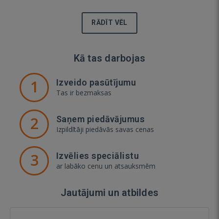
RĀDĪT VĒL
Kā tas darbojas
1
Izveido pasūtījumu
Tas ir bezmaksas
2
Saņem piedāvājumus
Izpildītāji piedāvās savas cenas
3
Izvēlies speciālistu
ar labāko cenu un atsauksmēm
Jautājumi un atbildes