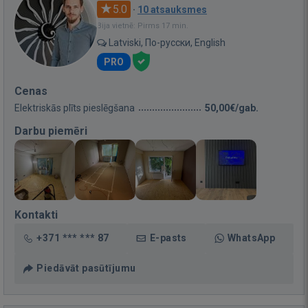
5.0
·
10 atsauksmes
Bija vietnē: Pirms 17 min.
Latviski, По-русски, English
PRO
Cenas
Elektriskās plīts pieslēgšana
50,00€/gab.
Darbu piemēri
Kontakti
+371 *** *** 87
E-pasts
WhatsApp
Piedāvāt pasūtījumu