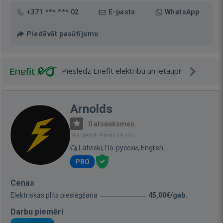
+371 *** *** 02
E-pasts
WhatsApp
Piedāvāt pasūtījumu
Pieslēdz Enefit elektrību un ietaupi!
Arnolds
·
0 atsauksmes
Bija vietnē: Pirms 19 min.
Latviski, По-русски, English
PRO
Cenas
Elektriskās plīts pieslēgšana
45,00€/gab.
Darbu piemēri