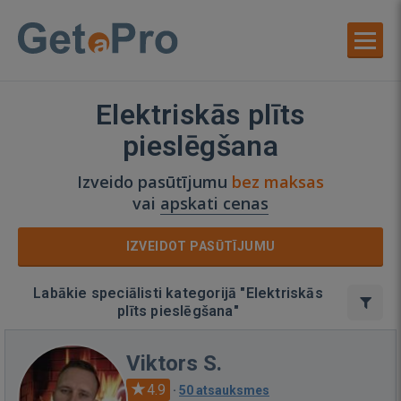
Elektriskās plīts
pieslēgšana
Izveido pasūtījumu
bez maksas
vai
apskati cenas
IZVEIDOT PASŪTĪJUMU
Labākie speciālisti kategorijā "Elektriskās
plīts pieslēgšana"
Viktors S.
4.9
·
50 atsauksmes