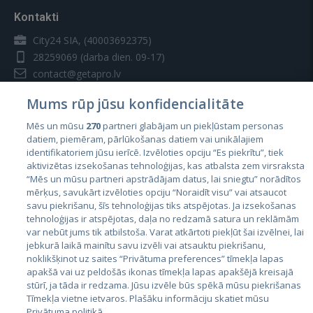
Kontakti
City24 SIA, (40003692375)
28259069
(darba dien. 09-17)
contact@getapro.lv
Mums rūp jūsu konfidencialitāte
Mēs un mūsu
270
partneri glabājam un piekļūstam personas
datiem, piemēram, pārlūkošanas datiem vai unikālajiem
identifikatoriem jūsu ierīcē. Izvēloties opciju “Es piekrītu”, tiek
Valstis
aktivizētas izsekošanas tehnoloģijas, kas atbalsta zem virsraksta
Igaunija
“Mēs un mūsu partneri apstrādājam datus, lai sniegtu” norādītos
mērķus, savukārt izvēloties opciju “Noraidīt visu” vai atsaucot
Latvija
savu piekrišanu, šīs tehnoloģijas tiks atspējotas. Ja izsekošanas
tehnoloģijas ir atspējotas, daļa no redzamā satura un reklāmām
Lietuva
var nebūt jums tik atbilstoša. Varat atkārtoti piekļūt šai izvēlnei, lai
jebkurā laikā mainītu savu izvēli vai atsauktu piekrišanu,
noklikšķinot uz saites “Privātuma preferences” tīmekļa lapas
apakšā vai uz peldošās ikonas tīmekļa lapas apakšējā kreisajā
stūrī, ja tāda ir redzama. Jūsu izvēle būs spēkā mūsu piekrišanas
Tīmekļa vietne ietvaros. Plašāku informāciju skatiet mūsu
Privātuma politikā.