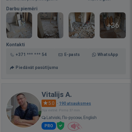
Darbu piemēri
+36
Kontakti
+371 *** *** 54
E-pasts
WhatsApp
Piedāvāt pasūtījumu
Vitalijs A.
5.0
·
190 atsauksmes
Bija vietnē: Pirms 37 min.
Latviski, По-русски, English
PRO