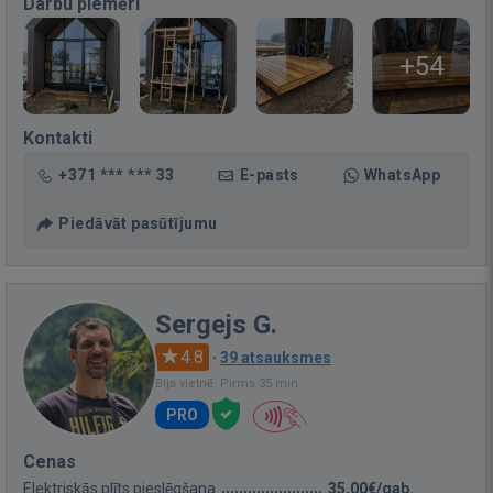
Darbu piemēri
+54
Kontakti
+371 *** *** 33
E-pasts
WhatsApp
Piedāvāt pasūtījumu
Sergejs G.
4.8
·
39 atsauksmes
Bija vietnē: Pirms 35 min.
PRO
Cenas
Elektriskās plīts pieslēgšana
35,00€/gab.