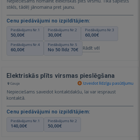
Nepieciešams nomainīt elektriskās plīts virsmu. Tika saplēsts
stikls, tādēļ jānomaina pret jaunu.
Cenu piedāvājumi no izpildītājiem:
Piedāvājums Nr.1
Piedāvājums Nr.2
Piedāvājums Nr.3
50,00€
30,00€
60,00€
Piedāvājums Nr.4
Piedāvājums Nr.5
Rādīt vēl
60,00€
No 50 līdz 70€
Elektriskās plīts virsmas pieslēgšana
Izveidot līdzīgu pasūtījumu
Gauja
Nepieciešams saveidot kontaktdakšu, lai var iespraust
kontaktā.
Cenu piedāvājumi no izpildītājiem:
Piedāvājums Nr.1
Piedāvājums Nr.2
140,00€
50,00€