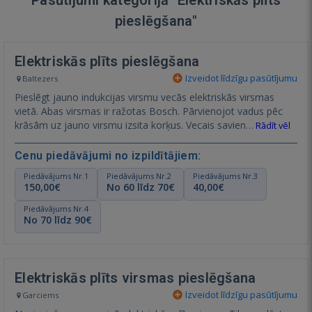
pieslēgšana"
Elektriskās plīts pieslēgšana
Izveidot līdzīgu pasūtījumu
Baltezers
Pieslēgt jauno indukcijas virsmu vecās elektriskās virsmas
vietā. Abas virsmas ir ražotas Bosch. Pārvienojot vadus pēc
krāsām uz jauno virsmu izsita korķus. Vecais savien…
Rādīt vēl
Cenu piedāvājumi no izpildītājiem:
Piedāvājums Nr.1
Piedāvājums Nr.2
Piedāvājums Nr.3
150,00€
No 60 līdz 70€
40,00€
Piedāvājums Nr.4
No 70 līdz 90€
Elektriskās plīts virsmas pieslēgšana
Izveidot līdzīgu pasūtījumu
Garciems