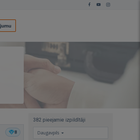
ījumu
382 pieejamie izpildītāji
8
Daugavpils