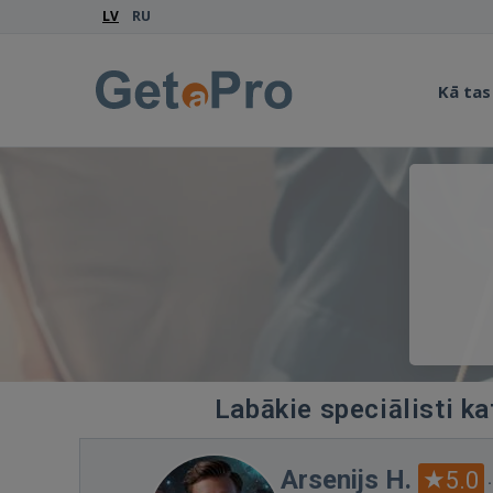
LV
RU
Kā tas
Labākie speciālisti ka
Arsenijs H.
5.0