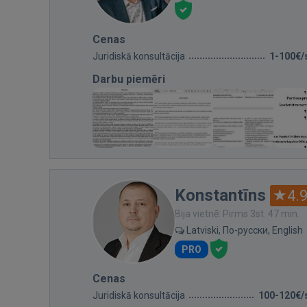
Cenas
Juridiskā konsultācija
1-100€/
Darbu piemēri
Konstantīns
4.
Bija vietnē: Pirms 3st. 47 min.
Latviski, По-русски, English
PRO
Cenas
Juridiskā konsultācija
100-120€/