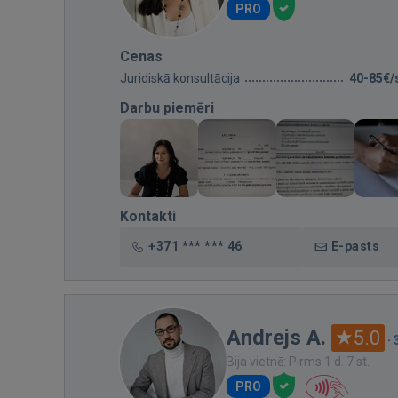
PRO
Cenas
Juridiskā konsultācija
40-85€/
Darbu piemēri
Kontakti
+371 *** *** 46
E-pasts
Andrejs A.
5.0
·
Bija vietnē: Pirms 1 d. 7 st.
PRO