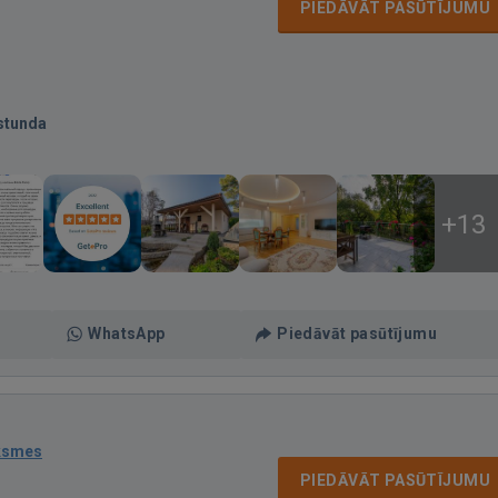
PIEDĀVĀT PASŪTĪJUMU
stunda
+13
WhatsApp
Piedāvāt pasūtījumu
ksmes
PIEDĀVĀT PASŪTĪJUMU