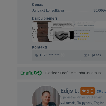
Cenas
Juridiskā konsultācija
50,00€/
Darbu piemēri
Kontakti
+371 *** *** 58
E-pasts
Pieslēdz Enefit elektrību un ietaupi!
Edijs L.
5.0
·
39 a
Bija vietnē: Pirms 23 dienām
Latviski, По-русски, English