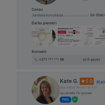
Cenas
Juridiskā konsultācija
50-150€/
Darbu piemēri
Kontakti
+371 *** *** 88
E-pasts
Kate G.
5.0
·
40 a
Bija vietnē: Pirms 1 d. 4 st.
Latviski, По-русски
PRO