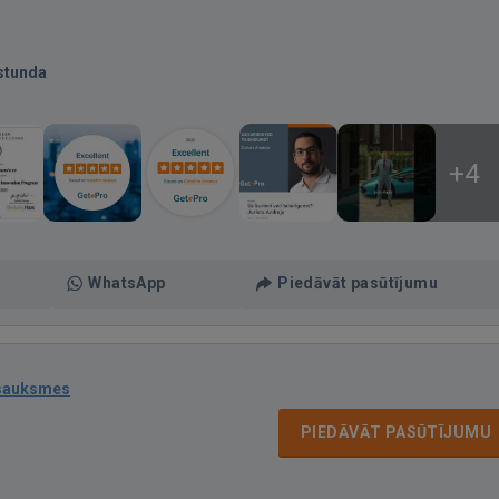
stunda
+4
WhatsApp
Piedāvāt pasūtījumu
tsauksmes
PIEDĀVĀT PASŪTĪJUMU