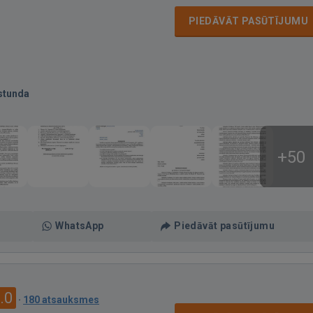
PIEDĀVĀT PASŪTĪJUMU
stunda
+50
WhatsApp
Piedāvāt pasūtījumu
.0
·
180 atsauksmes