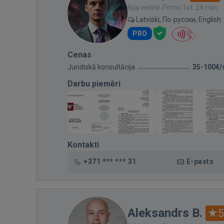
Bija vietnē: Pirms 1st. 24 min.
Latviski, По-русски, English
PRO
Cenas
Juridiskā konsultācija
35-100€/
Darbu piemēri
Kontakti
+371 *** *** 31
E-pasts
Aleksandrs B.
5