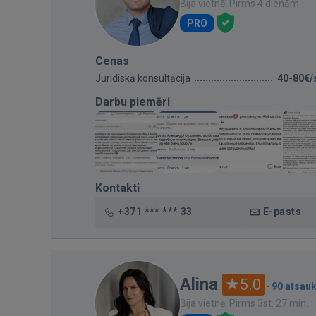
Bija vietnē: Pirms 4 dienām
PRO
Cenas
Juridiskā konsultācija
40-80€/
Darbu piemēri
Kontakti
+371 *** *** 33
E-pasts
Alina
5.0
·
90 atsau
Bija vietnē: Pirms 3st. 27 min.