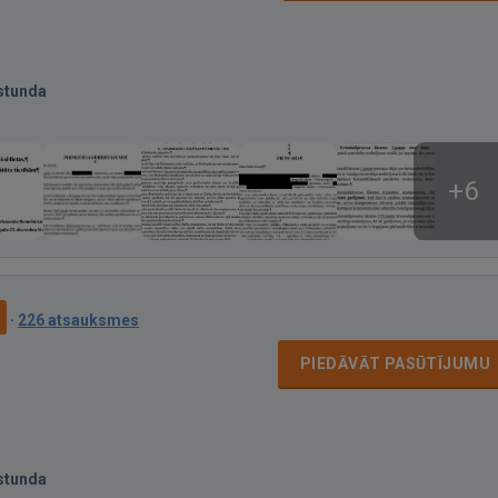
stunda
+6
9
·
226 atsauksmes
PIEDĀVĀT PASŪTĪJUMU
stunda