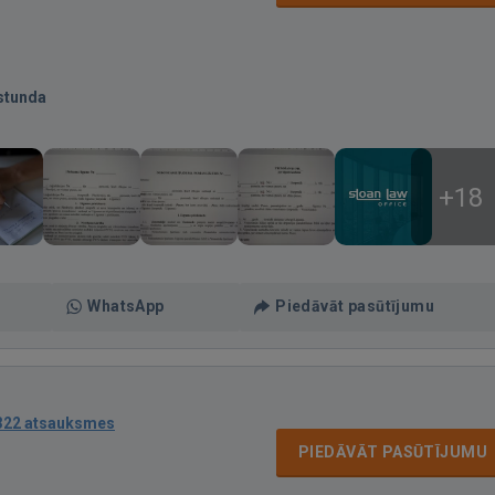
stunda
+18
WhatsApp
Piedāvāt pasūtījumu
322 atsauksmes
PIEDĀVĀT PASŪTĪJUMU