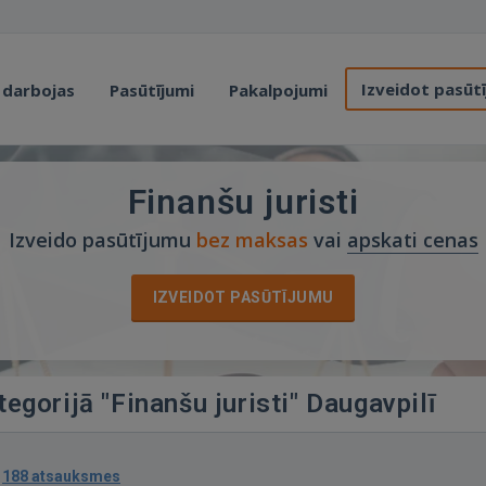
Izveidot pasūt
 darbojas
Pasūtījumi
Pakalpojumi
Finanšu juristi
Izveido pasūtījumu
bez maksas
vai
apskati cenas
IZVEIDOT PASŪTĪJUMU
tegorijā "Finanšu juristi" Daugavpilī
·
188 atsauksmes