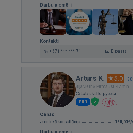
Darbu piemēri
Kontakti
+371 *** *** 71
E-pasts
Arturs K.
5.0
·
30
Bija vietnē: Pirms 3st. 47 min.
Latviski, По-русски
PRO
Cenas
Juridiskā konsultācija
120,00€/
Darbu piemēri