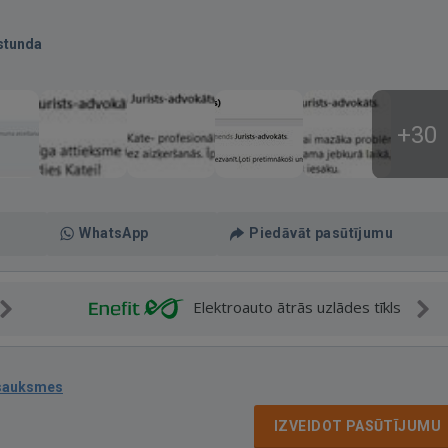
stunda
+30
WhatsApp
Piedāvāt pasūtījumu
Elektroauto ātrās uzlādes tīkls
tsauksmes
IZVEIDOT PASŪTĪJUMU