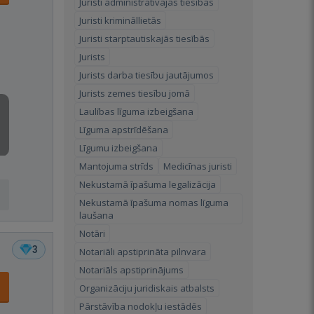
Juristi administratīvajās tiesībās
Juristi krimināllietās
Juristi starptautiskajās tiesībās
Jurists
Jurists darba tiesību jautājumos
Jurists zemes tiesību jomā
Laulības līguma izbeigšana
Līguma apstrīdēšana
Līgumu izbeigšana
Mantojuma strīds
Medicīnas juristi
Nekustamā īpašuma legalizācija
Nekustamā īpašuma nomas līguma
laušana
Notāri
3
Notariāli apstiprināta pilnvara
Notariāls apstiprinājums
Organizāciju juridiskais atbalsts
Pārstāvība nodokļu iestādēs