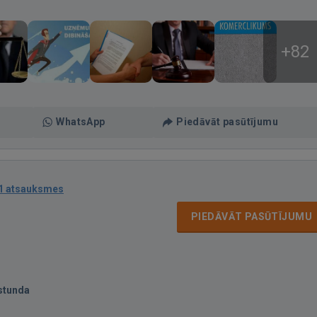
+82
WhatsApp
Piedāvāt pasūtījumu
1 atsauksmes
PIEDĀVĀT PASŪTĪJUMU
stunda